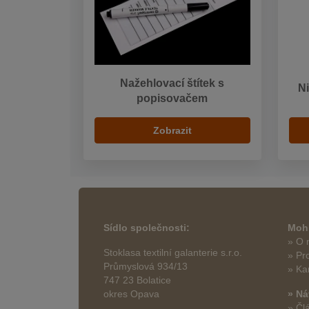
Nažehlovací štítek s
Ni
popisovačem
Zobrazit
Sídlo společnosti:
Mohl
» O 
Stoklasa textilní galanterie s.r.o.
» Pr
Průmyslová 934/13
» Ka
747 23 Bolatice
okres Opava
» Ná
» Čl