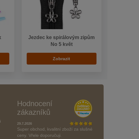
x
Jezdec ke spirálovým zipům
No 5 květ
Zobrazit
Hodnocení
zákazníků
ů
29.7.2026
Super obchod, kvalitní zboží za slušné
ceny. Vřele doporučuji.