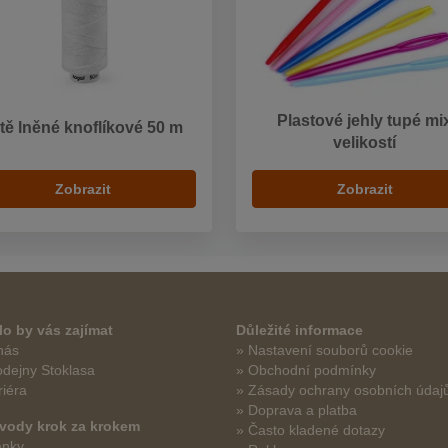
Plastové jehly tupé mi
tě lněné knoflíkové 50 m
velikostí
Zobrazit
Zobrazit
o by vás zajímat
Důležité informace
nás
» Nastavení souborů cookie
odejny Stoklasa
» Obchodní podmínky
riéra
» Zásady ochrany osobních údaj
» Doprava a platba
vody krok za krokem
» Často kladené dotazy
ánky