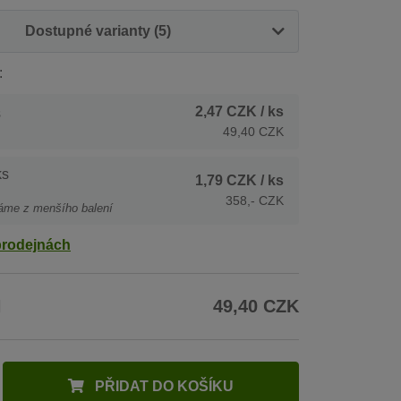
Dostupné varianty (5)
:
2,47 CZK
/ ks
s
49,40 CZK
ks
1,79 CZK
/ ks
358,- CZK
áme z menšího balení
prodejnách
H
49,40 CZK
PŘIDAT DO KOŠÍKU