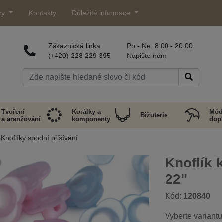
zy
Kontakty
Důležité informace
Zákaznická linka
Po - Ne: 8:00 - 20:00
(+420) 228 229 395
Napište nám
Tvoření
Korálky a
Mód
Bižuterie
a aranžování
komponenty
dop
Knoflíky spodní přišívání
Knoflík 
22"
Kód:
120840
Vyberte variantu