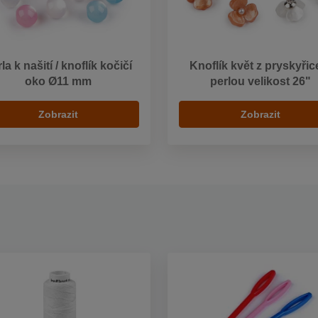
la k našití / knoflík kočičí
Knoflík květ z pryskyřic
oko Ø11 mm
perlou velikost 26"
Zobrazit
Zobrazit