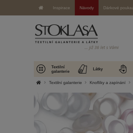
Inspirace
Návody
Dárkové pouka
… již 36 let s Vámi
Textilní
Látky
galanterie
Textilní galanterie
Knoflíky a zapínání