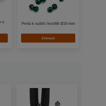
e s
Perla k našití / knoflík Ø10 mm
Zobrazit