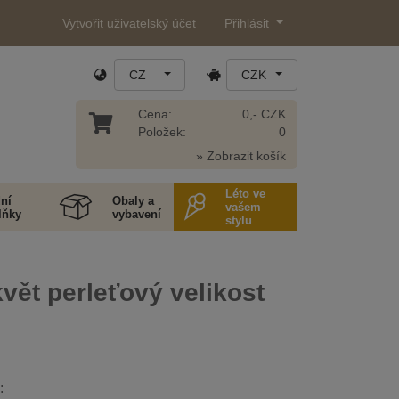
Vytvořit uživatelský účet
Přihlásit
CZ
CZK
Cena:
0,- CZK
Položek:
0
» Zobrazit košík
Léto ve
ní
Obaly a
vašem
lňky
vybavení
stylu
květ perleťový velikost
: