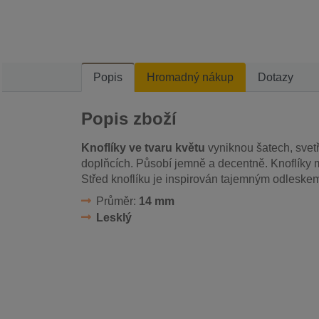
Popis
Hromadný nákup
Dotazy
Popis zboží
Knoflíky ve tvaru květu
vyniknou šatech, svetř
doplňcích. Působí jemně a decentně. Knoflíky m
Střed knoflíku je inspirován tajemným odleskem
Průměr:
14 mm
Lesklý