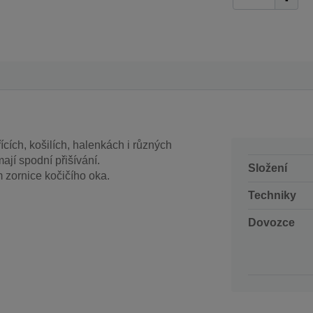
ících, košilích, halenkách i různých
ají spodní přišívání.
Složení
 zornice kočičího oka.
Techniky
Dovozce