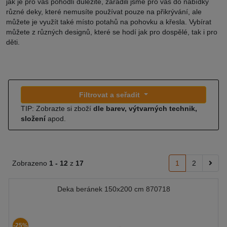
jak je pro vás pohodlí důležité, zařadili jsme pro vás do nabídky
různé deky, které nemusíte používat pouze na přikrývání, ale
můžete je využít také místo potahů na pohovku a křesla. Vybírat
můžete z různých designů, které se hodí jak pro dospělé, tak i pro
děti.
Filtrovat a seřadit
TIP: Zobrazte si zboží
dle barev, výtvarných technik,
složení
apod.
Zobrazeno
1 -
12
z
17
1
2
Deka beránek 150x200 cm 870718
-25%