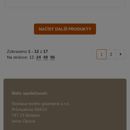
Zobrazeno
1 -
12
z
17
1
2
Na stránce:
12
24
48
96
Sídlo společnosti:
Stoklasa textilní galanterie s.r.o.
Průmyslová 934/13
747 23 Bolatice
okres Opava