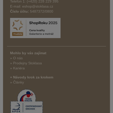
Telefon 1: (+420) 228 229 395
E-mail: eshop@stoklasa.cz
Číslo účtu:
5487372/0800
Mohlo by vás zajímat
» O nás
» Prodejny Stoklasa
» Kariéra
» Návody krok za krokem
» Články