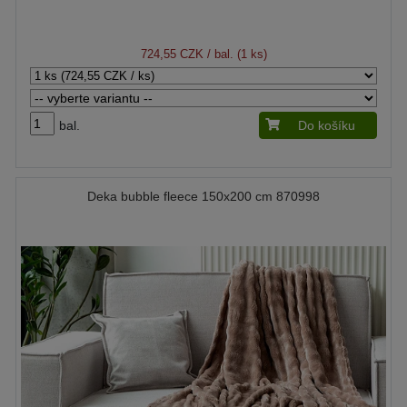
724,55 CZK
/ bal. (1 ks)
bal.
Do košíku
Deka bubble fleece 150x200 cm 870998