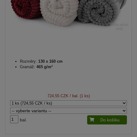
Rozměry:
130 x 160 cm
Gramáž:
465 g/m²
724,55 CZK
/ bal. (1 ks)
bal.
Do košíku