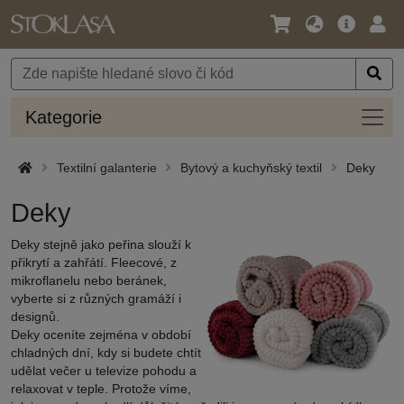
Jazyk
Hlavní
Přihl
/
nabídka
Měna
Kateg
Kategorie
Textilní galanterie
Bytový a kuchyňský textil
Deky
Deky
Deky stejně jako peřina slouží k
přikrytí a zahřátí. Fleecové, z
mikroflanelu nebo beránek,
vyberte si z různých gramáží i
designů.
Deky oceníte zejména v období
chladných dní, kdy si budete chtít
udělat večer u televize pohodu a
relaxovat v teple. Protože víme,