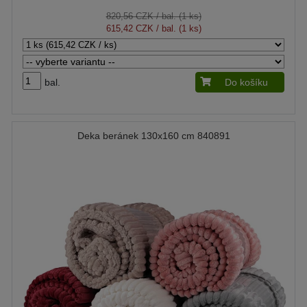
820,56 CZK
/ bal. (1 ks)
615,42 CZK
/ bal. (1 ks)
bal.
Do košíku
Deka beránek 130x160 cm 840891