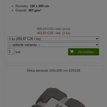
Rozměry:
150 x 200 cm
Gramáž:
483 g/m²
900,24 CZK
/ bal. (1 ks)
453,87 CZK
/ bal. (1 ks)
bal.
Do košíku
Deka beránek 150x200 cm 620159