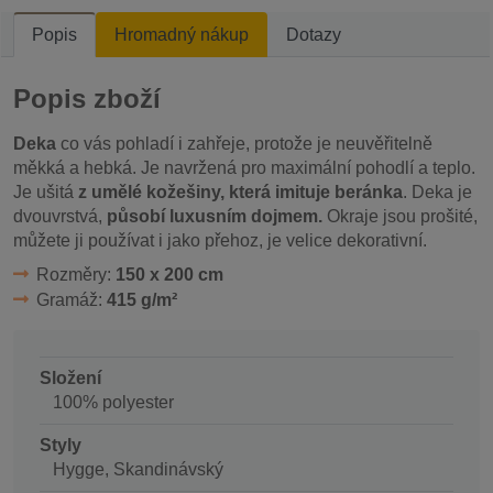
Popis
Hromadný nákup
Dotazy
Popis zboží
Deka
co vás pohladí i zahřeje, protože je neuvěřitelně
měkká a hebká. Je navržená pro maximální pohodlí a teplo.
Je ušitá
z umělé kožešiny, která imituje beránka
. Deka je
dvouvrstvá,
působí luxusním dojmem.
Okraje jsou prošité,
můžete ji používat i jako přehoz, je velice dekorativní.
Rozměry:
150 x 200 cm
Gramáž:
415 g/m²
Složení
100% polyester
Styly
Hygge, Skandinávský