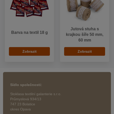
Jutová stuha s
Barva na textil 18 g
krajkou šíře 50 mm,
60 mm
Zobrazit
Zobrazit
Sídlo společnosti:
Stoklasa textilní galanterie s.r.o.
Průmyslová 934/13
747 23 Bolatice
okres Opava