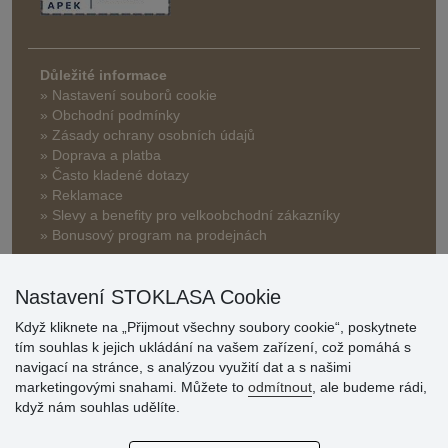
Důležité informace
» Nastavení souborů cookie
» Obchodní podmínky
» Zásady ochrany osobních údajů
» Doprava a platba
» Často kladené dotazy
» Reklamace
» Slevy a benefity pro velkoobchodní zákazníky
» Bonusový program na prodejnách
Nastavení STOKLASA Cookie
Když kliknete na „Přijmout všechny soubory cookie“, poskytnete
tím souhlas k jejich ukládání na vašem zařízení, což pomáhá s
navigací na stránce, s analýzou využití dat a s našimi
Hodnocení
marketingovými snahami. Můžete to
odmítnout
, ale budeme rádi,
zákazníků
když nám souhlas udělíte.
29.7.2026