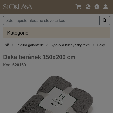
Jazyk
Hlavní
Přihl
/
nabídka
Měna
Kateg
Kategorie
Textilní galanterie
Bytový a kuchyňský textil
Deky
Deka beránek 150x200 cm
Kód:
620159