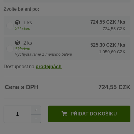
Zvolte balení po:
724,55 CZK
/ ks
1 ks
Skladem
724,55 CZK
2 ks
525,30 CZK
/ ks
Skladem
1 050,60 CZK
Vychystáváme z menšího balení
Dostupnost na
prodejnách
Cena s DPH
724,55 CZK
+
PŘIDAT DO KOŠÍKU
-