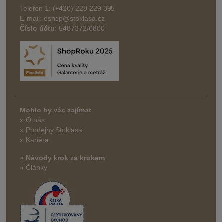
Telefon 1: (+420) 228 229 395
E-mail: eshop@stoklasa.cz
Číslo účtu:
5487372/0800
Mohlo by vás zajímat
» O nás
» Prodejny Stoklasa
» Kariéra
» Návody krok za krokem
» Články