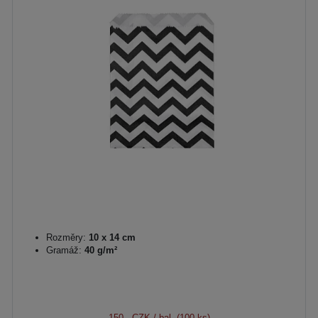
Rozměry:
10 x 14 cm
Gramáž:
40 g/m²
150,- CZK
/ bal. (100 ks)