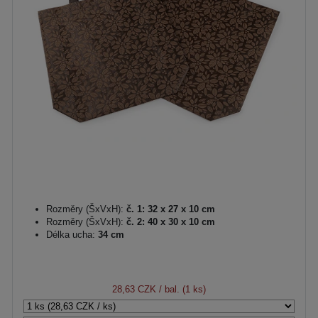
Rozměry (ŠxVxH):
č. 1: 32 x 27 x 10 cm
Rozměry (ŠxVxH):
č. 2: 40 x 30 x 10 cm
Délka ucha:
34 cm
28,63 CZK
/ bal. (1 ks)