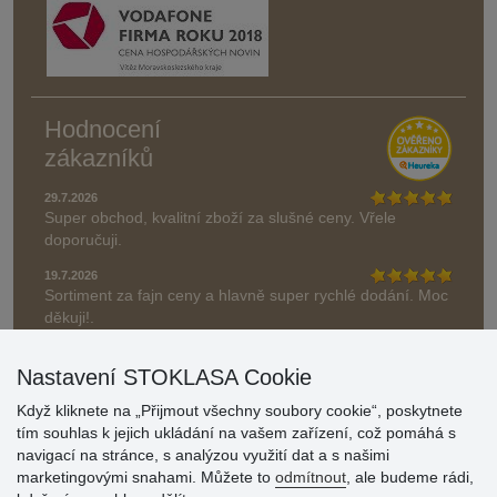
Hodnocení
zákazníků
29.7.2026
Super obchod, kvalitní zboží za slušné ceny. Vřele
doporučuji.
19.7.2026
Sortiment za fajn ceny a hlavně super rychlé dodání. Moc
děkuji!.
» Aktuálně 19084 recenzí
Nastavení STOKLASA Cookie
* Recenze neověřujeme
Když kliknete na „Přijmout všechny soubory cookie“, poskytnete
tím souhlas k jejich ukládání na vašem zařízení, což pomáhá s
navigací na stránce, s analýzou využití dat a s našimi
marketingovými snahami. Můžete to
odmítnout
, ale budeme rádi,