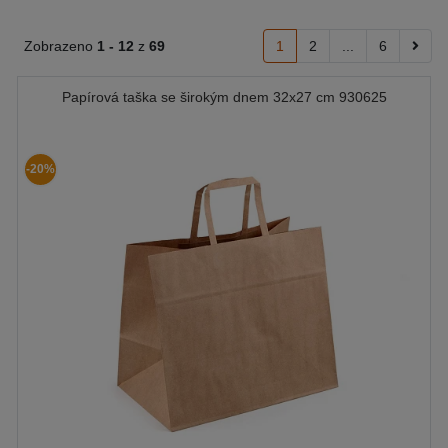
Zobrazeno
1 -
12
z
69
1
2
...
6
Papírová taška se širokým dnem 32x27 cm 930625
-20%