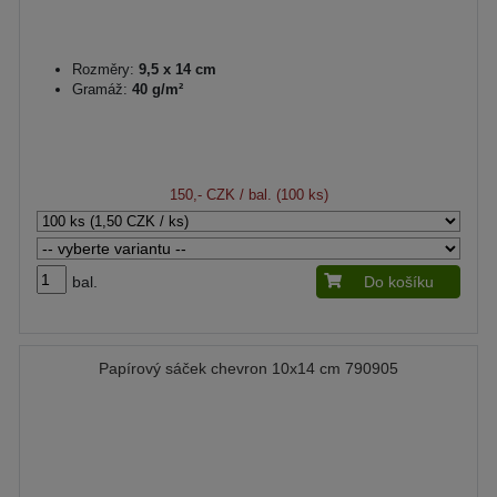
Rozměry:
9,5 x 14 cm
Gramáž:
40 g/m²
150,- CZK
/ bal. (100 ks)
bal.
Do košíku
Papírový sáček chevron 10x14 cm 790905