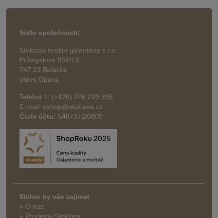
Sídlo společnosti:
Stoklasa textilní galanterie s.r.o.
Průmyslová 934/13
747 23 Bolatice
okres Opava
Telefon 1: (+420) 228 229 395
E-mail: eshop@stoklasa.cz
Číslo účtu:
5487372/0800
Mohlo by vás zajímat
» O nás
» Prodejny Stoklasa