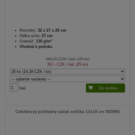
Rozměry:
32 x 27 x 20 cm
Délka ucha:
27 cm
Gramáž:
130 g/m²
Vhodná k potisku
446,25 CZK
/ bal. (25 ks)
357,- CZK
/ bal. (25 ks)
bal.
Do košíku
Celofánový průhledný sáček srdíčka 13x18 cm 900985