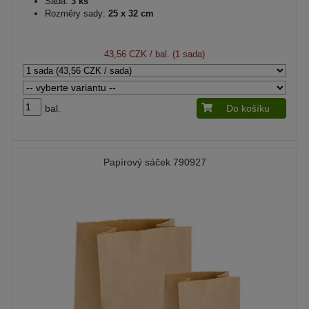
Sada:
3 ks
Rozměry sady:
25 x 32 cm
43,56 CZK
/ bal. (1 sada)
bal.
Do košíku
Papírový sáček 790927