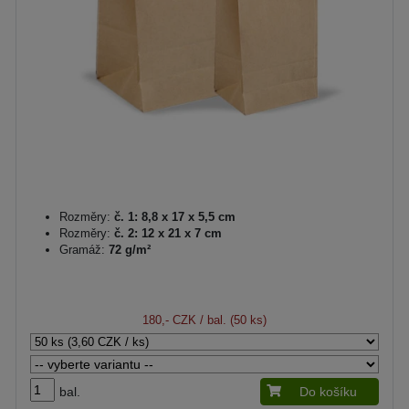
Rozměry:
č. 1: 8,8 x 17 x 5,5 cm
Rozměry:
č. 2: 12 x 21 x 7 cm
Gramáž:
72 g/m²
180,- CZK
/ bal. (50 ks)
bal.
Do košíku