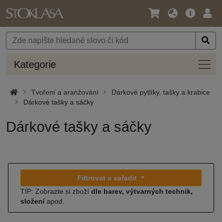
Jazyk
Hlavní
Přihl
/
nabídka
Měna
Kateg
Kategorie
Tvoření a aranžování
Dárkové pytlíky, tašky a krabice
Dárkové tašky a sáčky
Dárkové tašky a sáčky
Filtrovat a seřadit
TIP: Zobrazte si zboží
dle barev, výtvarných technik,
složení
apod.