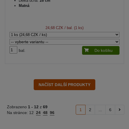
Délka ucha:
28 cm
Matná
24,68 CZK
/ bal. (1 ks)
bal.
Do košíku
Zobrazeno
1 -
12
z
69
1
2
...
6
Na stránce:
12
24
48
96