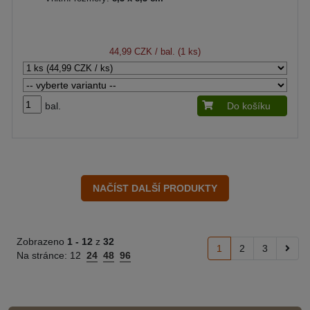
44,99 CZK
/ bal. (1 ks)
bal.
Do košíku
Zobrazeno
1 -
12
z
32
1
2
3
Na stránce:
12
24
48
96