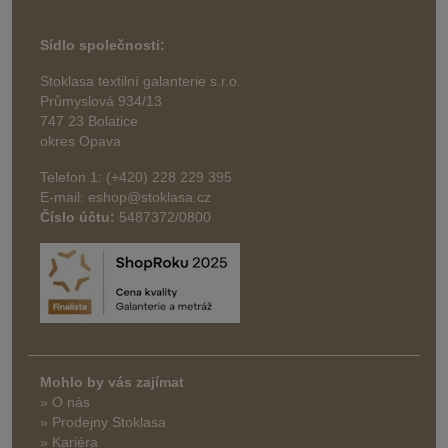
Sídlo společnosti:
Stoklasa textilní galanterie s.r.o.
Průmyslová 934/13
747 23 Bolatice
okres Opava
Telefon 1: (+420) 228 229 395
E-mail: eshop@stoklasa.cz
Číslo účtu:
5487372/0800
Mohlo by vás zajímat
» O nás
» Prodejny Stoklasa
» Kariéra