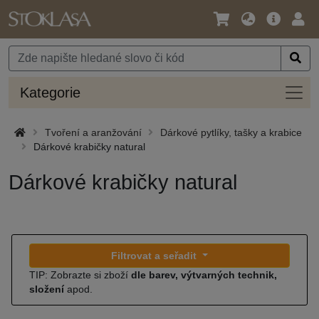
Jazyk
Hlavní
Přihl
/
nabídka
Měna
Kateg
Kategorie
Tvoření a aranžování
Dárkové pytlíky, tašky a krabice
Dárkové krabičky natural
Dárkové krabičky natural
Filtrovat a seřadit
TIP: Zobrazte si zboží
dle barev, výtvarných technik,
složení
apod.