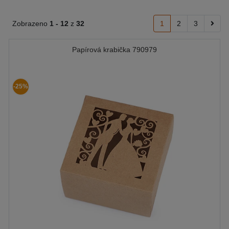
Zobrazeno
1 -
12
z
32
1
2
3
Papírová krabička 790979
-25%