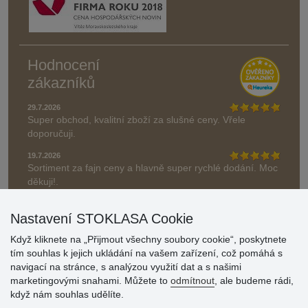
Hodnocení
zákazníků
29.7.2026
Super obchod, kvalitní zboží za slušné ceny. Vřele
doporučuji.
19.7.2026
Sortiment za fajn ceny a hlavně super rychlé dodání. Moc
děkuji!.
» Aktuálně 19084 recenzí
Nastavení STOKLASA Cookie
* Recenze neověřujeme
Když kliknete na „Přijmout všechny soubory cookie“, poskytnete
tím souhlas k jejich ukládání na vašem zařízení, což pomáhá s
navigací na stránce, s analýzou využití dat a s našimi
marketingovými snahami. Můžete to
odmítnout
, ale budeme rádi,
když nám souhlas udělíte.