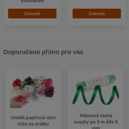
stromeček
Zobrazit
Zobrazit
Doporučeno přímo pro vás
Atlasová stuha
Umělá papírová mini
svazky po 5 m šíře 6
růže na drátku
mm