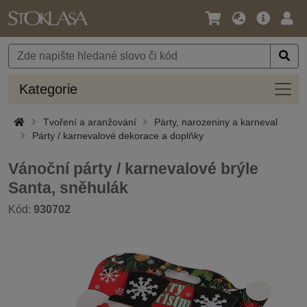
Jazyk
Hlavní
Přihl
/
nabídka
Měna
Kateg
Kategorie
Tvoření a aranžování
Párty, narozeniny a karneval
Párty / karnevalové dekorace a doplňky
Vánoční párty / karnevalové brýle
Santa, sněhulák
Kód:
930702