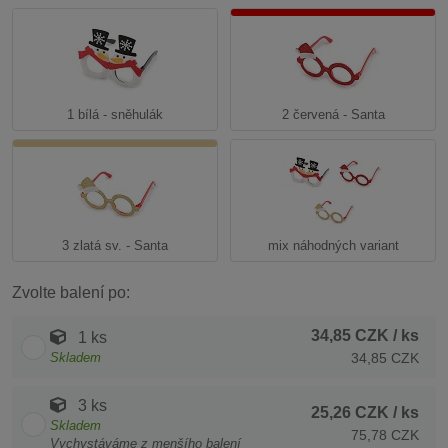
1 bílá - sněhulák
2 červená - Santa
3 zlatá sv. - Santa
mix náhodných variant
Zvolte balení po:
34,85 CZK
/ ks
1 ks
Skladem
34,85 CZK
3 ks
25,26 CZK
/ ks
Skladem
75,78 CZK
Vychystáváme z menšího balení