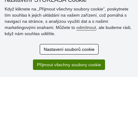
Když kliknete na „Přijmout všechny soubory cookie“, poskytnete
tím souhlas k jejich ukládání na vašem zařízení, což pomáhá s
Hodnocení
navigací na stránce, s analýzou využití dat a s našimi
zákazníků
marketingovými snahami. Můžete to
odmítnout
, ale budeme rádi,
když nám souhlas udělíte.
29.7.2026
Super obchod, kvalitní zboží za slušné ceny. Vřele
Nastavení souborů cookie
doporučuji.
19.7.2026
Přijmout všechny soubory cookie
Sortiment za fajn ceny a hlavně super rychlé dodání. Moc
děkuji!.
» Aktuálně 19084 recenzí
* Recenze neověřujeme