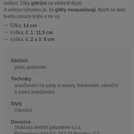
nošení. Díky
glitrům
se efektně třpytí.
A velkou výhodou je, že
glitry neopadávají
, třpytit se tedy
budou pouze brýle a ne vy.
Šířka:
14 cm
Výška:
č. 1: 11,5 cm
Výška:
č. 2 a 3: 8 cm
Složení
plast, polyester
Techniky
aranžování na párty a oslavy, fotokoutek, vánoční
a zimní aranžování
Styly
Vánoční
Dovozce
Stoklasa textilní galanterie s.r.o.
Průmyslová 934/13, 747 23 Bolatice, CZ