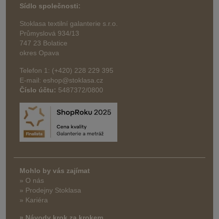
Sídlo společnosti:
Stoklasa textilní galanterie s.r.o.
Průmyslová 934/13
747 23 Bolatice
okres Opava
Telefon 1: (+420) 228 229 395
E-mail: eshop@stoklasa.cz
Číslo účtu:
5487372/0800
Mohlo by vás zajímat
» O nás
» Prodejny Stoklasa
» Kariéra
» Návody krok za krokem