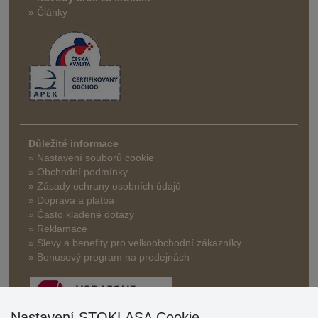
» Články
Důležité informace
» Nastavení souborů cookie
» Obchodní podmínky
» Zásady ochrany osobních údajů
» Doprava a platba
» Často kladené dotazy
» Reklamace
» Slevy a benefity pro velkoobchodní zákazníky
» Bonusový program na prodejnách
Nastavení STOKLASA Cookie