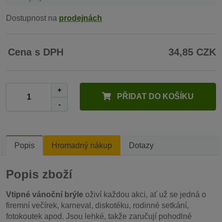
Dostupnost na
prodejnách
Cena s DPH
34,85 CZK
+
PŘIDAT DO KOŠÍKU
-
Popis
Hromadný nákup
Dotazy
Popis zboží
Vtipné vánoční brýle
oživí každou akci, ať už se jedná o
firemní večírek, karneval, diskotéku, rodinné setkání,
fotokoutek apod. Jsou lehké, takže zaručují pohodlné