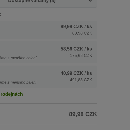
Dostupné varianty (8)
:
89,98 CZK
/ ks
89,98 CZK
58,56 CZK
/ ks
175,68 CZK
áme z menšího balení
s
40,99 CZK
/ ks
491,88 CZK
áme z menšího balení
prodejnách
H
89,98 CZK