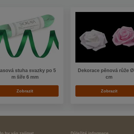
lasová stuha svazky po 5
Dekorace pěnová růže Ø
m šíře 6 mm
cm
Zobrazit
Zobrazit
o by vás zajímat
Důležité informace