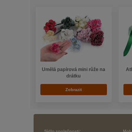
Umělá papírová mini růže na
At
drátku
Zobrazit
Sídlo společnosti:
Mohl