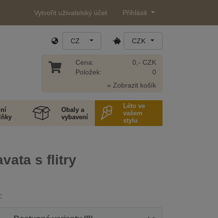
Vytvořit uživatelský účet
Přihlásit
CZ
CZK
Cena:
0,- CZK
Položek:
0
» Zobrazit košík
Léto ve
ní
Obaly a
vašem
lňky
vybavení
stylu
vata s flitry
: