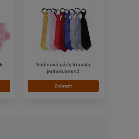
k
Saténová párty kravata
jednobarevná
Zobrazit