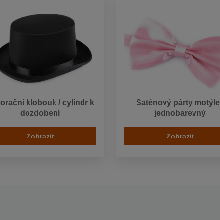
orační klobouk / cylindr k
Saténový párty motýle
dozdobení
jednobarevný
Zobrazit
Zobrazit