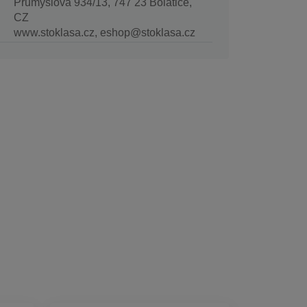
Průmyslová 934/13, 747 23 Bolatice,
CZ
www.stoklasa.cz, eshop@stoklasa.cz