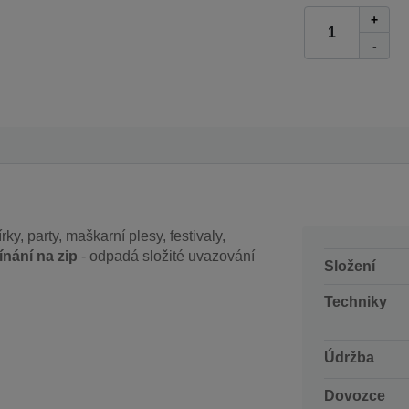
+
-
ky, party, maškarní plesy, festivaly,
ínání na zip
- odpadá složité uvazování
Složení
Techniky
Údržba
Dovozce