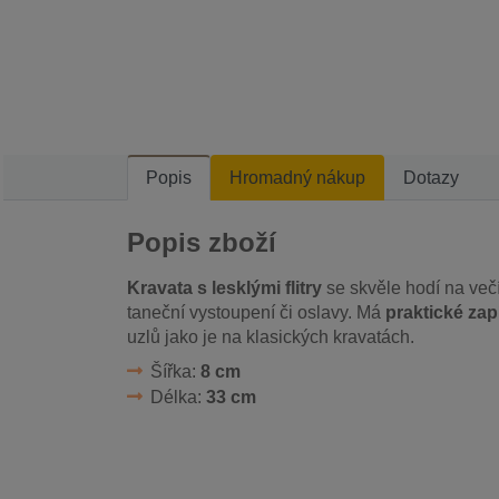
Popis
Hromadný nákup
Dotazy
Popis zboží
Kravata s lesklými flitry
se skvěle hodí na večír
taneční vystoupení či oslavy. Má
praktické zap
uzlů jako je na klasických kravatách.
Šířka:
8 cm
Délka:
33 cm