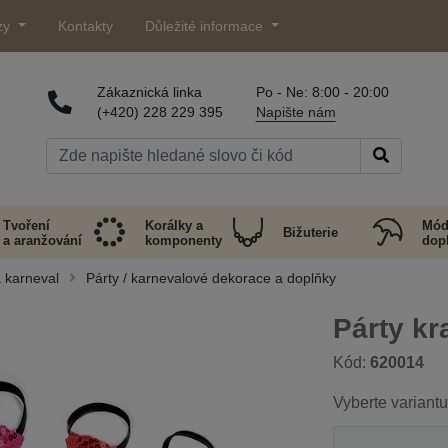
zy
Kontakty
Důležité informace
Zákaznická linka
Po - Ne: 8:00 - 20:00
(+420) 228 229 395
Napište nám
Tvoření
Korálky a
Mód
Bižuterie
a aranžování
komponenty
dop
a karneval
Párty / karnevalové dekorace a doplňky
Párty kra
Kód:
620014
Vyberte variantu