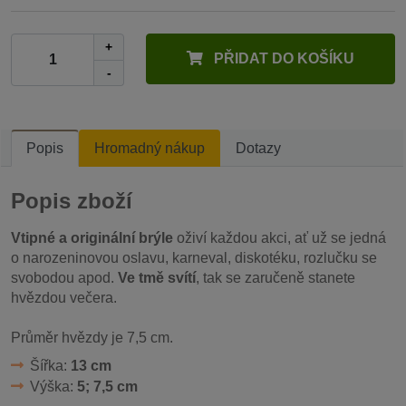
+
PŘIDAT DO KOŠÍKU
-
Popis
Hromadný nákup
Dotazy
Popis zboží
Vtipné a originální brýle
oživí každou akci, ať už se jedná
o narozeninovou oslavu, karneval, diskotéku, rozlučku se
svobodou apod.
Ve tmě svítí
, tak se zaručeně stanete
hvězdou večera.
Průměr hvězdy je 7,5 cm.
Šířka:
13 cm
Výška:
5; 7,5 cm