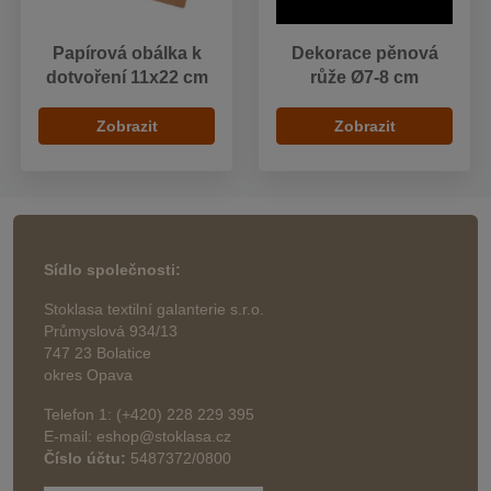
Papírová obálka k
Dekorace pěnová
dotvoření 11x22 cm
růže Ø7-8 cm
Zobrazit
Zobrazit
Sídlo společnosti:
Stoklasa textilní galanterie s.r.o.
Průmyslová 934/13
747 23 Bolatice
okres Opava
Telefon 1: (+420) 228 229 395
E-mail: eshop@stoklasa.cz
Číslo účtu:
5487372/0800