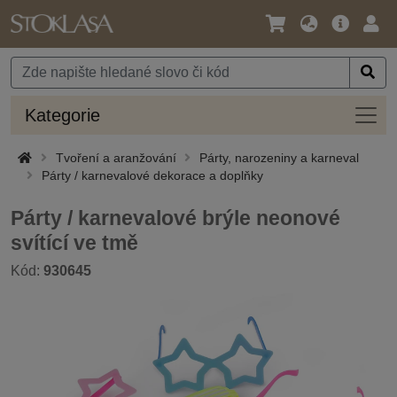
Jazyk
Hlavní
Přihl
/
nabídka
Měna
Kateg
Kategorie
Tvoření a aranžování
Párty, narozeniny a karneval
Párty / karnevalové dekorace a doplňky
Párty / karnevalové brýle neonové
svítící ve tmě
Kód:
930645