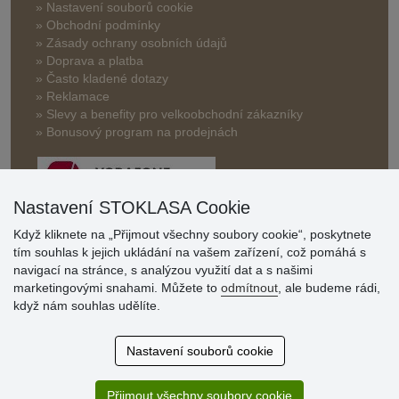
» Nastavení souborů cookie
» Obchodní podmínky
» Zásady ochrany osobních údajů
» Doprava a platba
» Často kladené dotazy
» Reklamace
» Slevy a benefity pro velkoobchodní zákazníky
» Bonusový program na prodejnách
Nastavení STOKLASA Cookie
Když kliknete na „Přijmout všechny soubory cookie“, poskytnete
tím souhlas k jejich ukládání na vašem zařízení, což pomáhá s
Hodnocení
navigací na stránce, s analýzou využití dat a s našimi
zákazníků
marketingovými snahami. Můžete to
odmítnout
, ale budeme rádi,
když nám souhlas udělíte.
29.7.2026
Super obchod, kvalitní zboží za slušné ceny. Vřele
Nastavení souborů cookie
doporučuji.
19.7.2026
Přijmout všechny soubory cookie
Sortiment za fajn ceny a hlavně super rychlé dodání. Moc