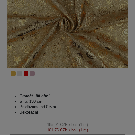
Gramáž:
80 g/m²
Šíře:
150 cm
Prodáváme od 0.5 m
Dekorační
185,01 CZK
/ bal. (1 m)
101,75 CZK
/ bal. (1 m)