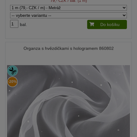
79,- CZK
/ bal. (1 m)
bal.
Do košíku
Organza s hvězdičkami s hologramem 860802
-20%