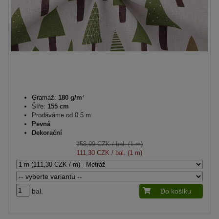
Gramáž:
180 g/m²
Šíře:
155 cm
Prodáváme od 0.5 m
Pevná
Dekorační
158,99 CZK
/ bal. (1 m)
111,30 CZK
/ bal. (1 m)
bal.
Do košíku