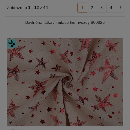
Zobrazeno
1 -
12
z
44
1
2
3
4
Bavlněná látka / imitace lnu hvězdy 860826