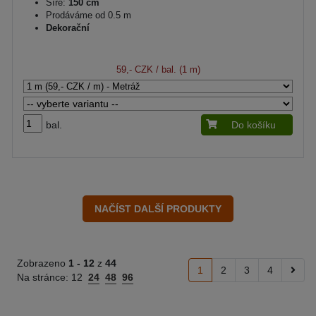
Šíře:
150 cm
Prodáváme od 0.5 m
Dekorační
59,- CZK
/ bal. (1 m)
bal.
Do košíku
Zobrazeno
1 -
12
z
44
1
2
3
4
Na stránce:
12
24
48
96