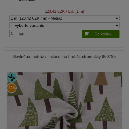
123,42 CZK
/ bal. (1 m)
bal.
Do košíku
Bavlněná metráž / imitace lnu hrubší, stromečky 860795
-30%