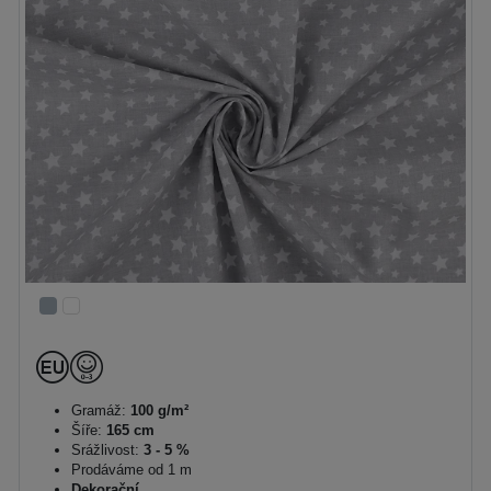
Gramáž:
100 g/m²
Šíře:
165 cm
Srážlivost:
3 - 5 %
Prodáváme od 1 m
Dekorační