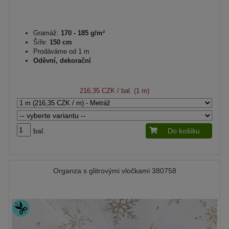
Gramáž:
170 - 185 g/m²
Šíře:
150 cm
Prodáváme od 1 m
Oděvní, dekorační
216,35 CZK
/ bal. (1 m)
bal.
Do košíku
Organza s glitrovými vločkami 380758