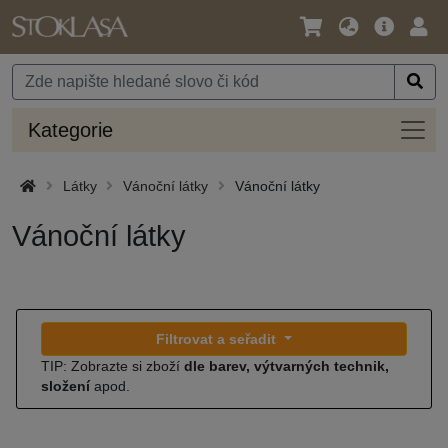
Jazyk
Hlavní
Přihl
/
nabídka
Měna
Kateg
Kategorie
Látky
Vánoční látky
Vánoční látky
Vánoční látky
Filtrovat a seřadit
TIP: Zobrazte si zboží
dle barev, výtvarných technik,
složení
apod.