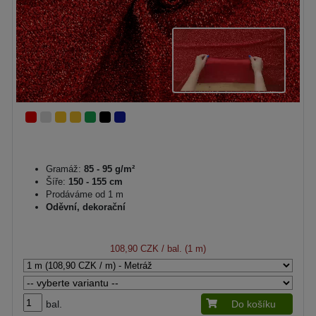
Gramáž:
85 - 95 g/m²
Šíře:
150 - 155 cm
Prodáváme od 1 m
Oděvní, dekorační
108,90 CZK
/ bal. (1 m)
bal.
Do košíku