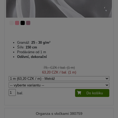
Gramáž:
25 - 30 g/m²
Šíře:
150 cm
Prodáváme od 1 m
Oděvní, dekorační
79,- CZK
/ bal. (1 m)
63,20 CZK
/ bal. (1 m)
bal.
Do košíku
Organza s vločkami 380759