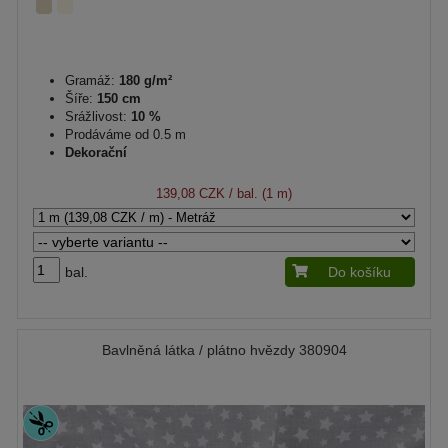
Gramáž:
180 g/m²
Šíře:
150 cm
Srážlivost:
10 %
Prodáváme od 0.5 m
Dekorační
139,08 CZK
/ bal. (1 m)
bal.
Do košíku
Bavlněná látka / plátno hvězdy 380904