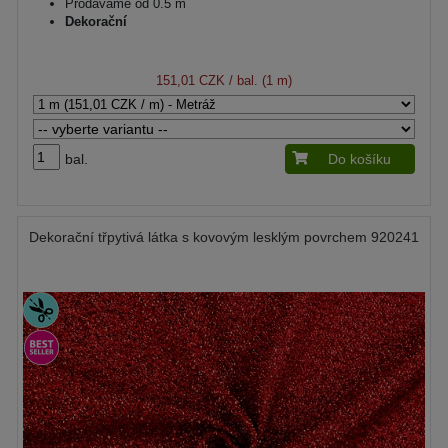
Prodáváme od 0.5 m
Dekorační
151,01 CZK
/ bal. (1 m)
bal.
Do košíku
Dekorační třpytivá látka s kovovým lesklým povrchem 920241