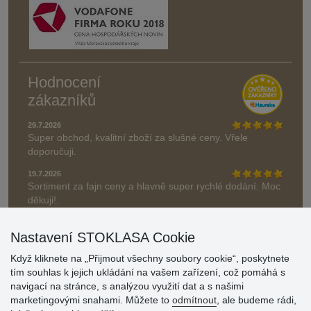
Hodnocení
zákazníků
29.7.2026
Super obchod, kvalitní zboží za slušné ceny. Vřele
doporučuji.
19.7.2026
Sortiment za fajn ceny a hlavně super rychlé dodání. Moc
děkuji!.
» Aktuálně 19084 recenzí
Nastavení STOKLASA Cookie
* Recenze neověřujeme
Když kliknete na „Přijmout všechny soubory cookie“, poskytnete
tím souhlas k jejich ukládání na vašem zařízení, což pomáhá s
navigací na stránce, s analýzou využití dat a s našimi
marketingovými snahami. Můžete to
odmítnout
, ale budeme rádi,