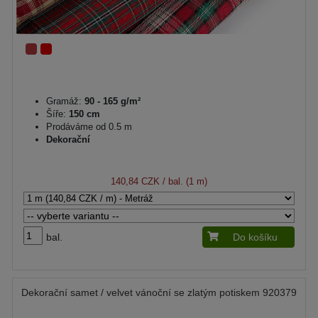
Gramáž:
90 - 165 g/m²
Šíře:
150 cm
Prodáváme od 0.5 m
Dekorační
140,84 CZK
/ bal. (1 m)
bal.
Do košíku
Dekorační samet / velvet vánoční se zlatým potiskem 920379