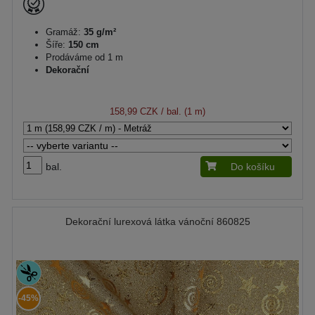
Gramáž:
35 g/m²
Šíře:
150 cm
Prodáváme od 1 m
Dekorační
158,99 CZK
/ bal. (1 m)
bal.
Do košíku
Dekorační lurexová látka vánoční 860825
-45%