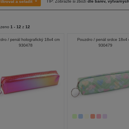
TIP: Zobrazte si zboží
dle barev, výtvarných
iltrovat a seřadit
azeno
1 -
12
z
12
dro / penál holografický 18x4 cm
Pouzdro / penál srdce 18x4
930478
930479