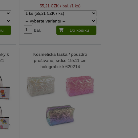
55,21 CZK
/ bal. (1 ks)
ku
bal.
Do košíku
vky k
Kosmetická taška / pouzdro
21
prošívané, srdce 18x11 cm
holografické 620214