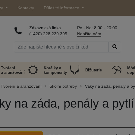
zy
Kontakty
Důležité informace
Zákaznická linka
Po - Ne: 8:00 - 20:00
(+420) 228 229 395
Napište nám
Tvoření
Korálky a
Mód
Bižuterie
a aranžování
komponenty
dop
Tvoření a aranžování
Školní potřeby
Vaky na záda, penály a py
ky na záda, penály a pytl