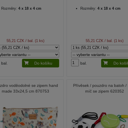
Rozměry:
4 x 18 x 4 cm
Rozměry:
4 x 18 x 4 cm
55,21 CZK
/ bal. (1 ks)
55,21 CZK
/ bal. (1 ks)
bal.
Do košíku
bal.
Do koší
zdro voděodolné se zipem hand
Přívěsek / pouzdro na batoh / 
made 33x24,5 cm 870753
míč se zipem 620352