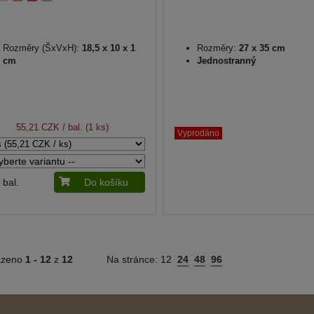
Rozměry (ŠxVxH):
18,5 x 10 x 1
Rozměry:
27 x 35 cm
cm
Jednostranný
55,21 CZK
/ bal. (1 ks)
Vyprodáno
bal.
Do košíku
azeno
1 -
12
z
12
Na stránce:
12
24
48
96