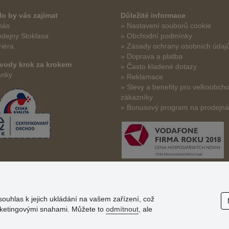
o by vás zajímat
Důležité informace
nás
» Nastavení souborů cookie
odejny Stoklasa
» Obchodní podmínky
riéra
» Zásady ochrany osobních údaj
» Doprava a platba
vody krok za krokem
» Často kladené dotazy
ánky
» Reklamace
» Slevy a benefity pro velkoobch
zákazníky
» Bonusový program na prodejn
souhlas k jejich ukládání na vašem zařízení, což
arketingovými snahami. Můžete to
odmítnout
, ale