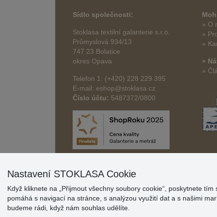
Sídlo společnosti:
Mohl
» O 
Stoklasa textilní galanterie s.r.o.
» Pr
Průmyslová 934/13
» Ka
747 23 Bolatice
okres Opava
» Ná
» Čl
Telefon 1: (+420) 228 229 395
E-mail: eshop@stoklasa.cz
Číslo účtu:
5487372/0800
Nastavení STOKLASA Cookie
Když kliknete na „Přijmout všechny soubory cookie“, poskytnete tím 
pomáhá s navigací na stránce, s analýzou využití dat a s našimi m
budeme rádi, když nám souhlas udělíte.