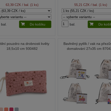
63,39 CZK
/ bal. (1 ks)
55,21 CZK
/ bal. (1 ks)
bal.
Do košíku
bal.
Do koší
tilní pouzdro na drobnosti květy
Bavlněný pytlík / vak na přezů
18,5x10 cm 930482
domalování 27x35 cm 8704