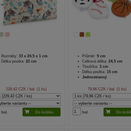
Rozměry:
33 x 24,5 x 1 cm
Průměr:
9 cm
Délka poutka:
22 cm
Celková délka:
24,5 cm
Tloušťka:
3 cm
Délka poutka:
15 cm
Jednostranný
229,42 CZK
/ bal. (1 ks)
79,86 CZK
/ bal. (1 ks)
bal.
Do košíku
bal.
Do koší