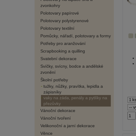
zvonkohry
Polotovary papírové
Polotovary polystyrenové
Polotovary textilní
Pomůcky, nářadí, polotovary a formy
Potřeby pro aranžování
Scrapbooking a quilling
Svatební dekorace
Svíčky, svícny, bodce a andělské
zvonění
Školní potřeby
tužky, nůžky, pravítka, lepidla a
zápisníky
vaky na záda, penály a pytlíky na
přezůvky
Vánoční dekorace
Vánoční tvoření
Velikonoční a jarní dekorace
Věnce