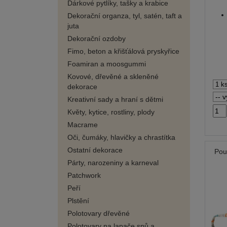
Dárkové pytlíky, tašky a krabice
Dekorační organza, tyl, satén, taft a
juta
Dekorační ozdoby
Fimo, beton a křišťálová pryskyřice
Foamiran a moosgummi
Kovové, dřevěné a skleněné
dekorace
Kreativní sady a hraní s dětmi
Květy, kytice, rostliny, plody
Macrame
Oči, čumáky, hlavičky a chrastítka
Ostatní dekorace
Pou
Párty, narozeniny a karneval
Patchwork
Peří
Plstění
Polotovary dřevěné
Polotovary na lapače snů a