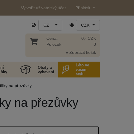
Vytvořit uživatelský účet
Přihlásit
CZ
CZK
Cena:
0,- CZK
Položek:
0
» Zobrazit košík
Léto ve
ní
Obaly a
vašem
lňky
vybavení
stylu
tlíky na přezůvky
íky na přezůvky