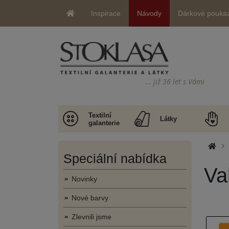
Inspirace
Návody
Dárkové pouka
… již 36 let s Vámi
Textilní
Látky
galanterie
Speciální nabídka
Va
Novinky
Nové barvy
Zlevnili jsme