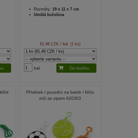
Rozměry:
19 x 11 x 7 cm
Umělá kožešina
91,48 CZK
/ bal. (1 ks)
ku
bal.
Do košíku
klíče
Přívěsek / pouzdro na batoh / klíče
míč se zipem 620353