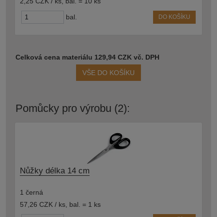
2,25 CZK / ks
,
bal. = 10 ks
bal.
DO KOŠÍKU
Celková cena materiálu 129,94 CZK vč. DPH
VŠE DO KOŠÍKU
Pomůcky pro výrobu (2):
Nůžky délka 14 cm
1 černá
57,26 CZK / ks
,
bal. = 1 ks