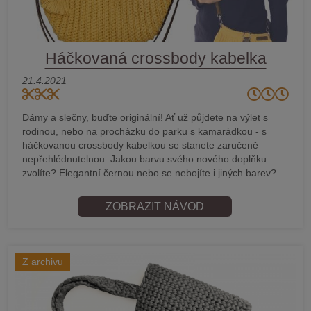
Háčkovaná crossbody kabelka
21.4.2021
Dámy a slečny, buďte originální! Ať už půjdete na výlet s
rodinou, nebo na procházku do parku s kamarádkou - s
háčkovanou crossbody kabelkou se stanete zaručeně
nepřehlédnutelnou. Jakou barvu svého nového doplňku
zvolíte? Elegantní černou nebo se nebojíte i jiných barev?
ZOBRAZIT NÁVOD
Z archivu