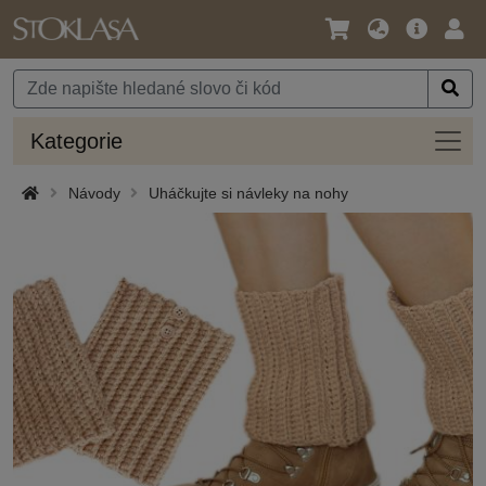
Jazyk
Hlavní
Přihl
/
nabídka
Měna
Kateg
Kategorie
Návody
Uháčkujte si návleky na nohy