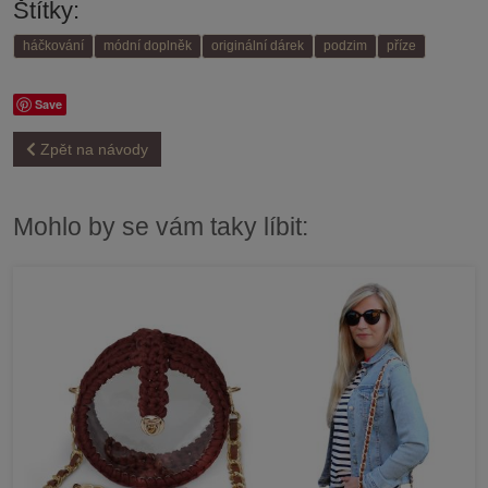
Štítky:
háčkování
módní doplněk
originální dárek
podzim
příze
Save
Zpět na návody
Mohlo by se vám taky líbit: