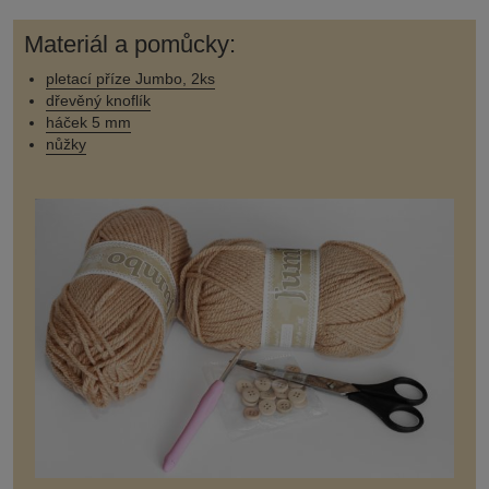
Materiál a pomůcky:
pletací příze Jumbo, 2ks
dřevěný knoflík
háček 5 mm
nůžky