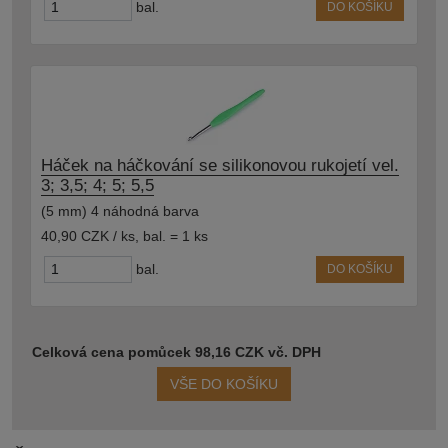
bal.
DO KOŠÍKU
Háček na háčkování se silikonovou rukojetí vel.
3; 3,5; 4; 5; 5,5
(5 mm) 4 náhodná barva
40,90 CZK / ks
,
bal. = 1 ks
bal.
DO KOŠÍKU
Celková cena pomůcek 98,16 CZK vč. DPH
VŠE DO KOŠÍKU