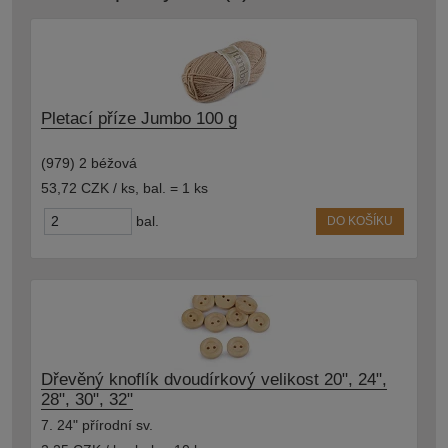
Pletací příze Jumbo 100 g
(979) 2 béžová
53,72 CZK / ks
,
bal. = 1 ks
bal.
DO KOŠÍKU
Dřevěný knoflík dvoudírkový velikost 20", 24",
28", 30", 32"
7. 24" přírodní sv.