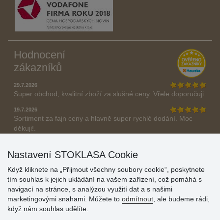
Hodnocení
zákazníků
29.7.2026
Super obchod, kvalitní zboží za slušné ceny. Vřele doporučuji.
19.7.2026
Sortiment za fajn ceny a hlavně super rychlé dodání. Moc
děkuji!.
» Aktuálně 19084 recenzí
Nastavení STOKLASA Cookie
* Recenze neověřujeme
Když kliknete na „Přijmout všechny soubory cookie“, poskytnete
tím souhlas k jejich ukládání na vašem zařízení, což pomáhá s
navigací na stránce, s analýzou využití dat a s našimi
marketingovými snahami. Můžete to
odmítnout
, ale budeme rádi,
když nám souhlas udělíte.