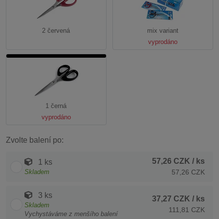
2 červená
mix variant
vyprodáno
1 černá
vyprodáno
Zvolte balení po:
57,26 CZK
/ ks
1 ks
Skladem
57,26 CZK
3 ks
37,27 CZK
/ ks
Skladem
111,81 CZK
Vychystáváme z menšího balení