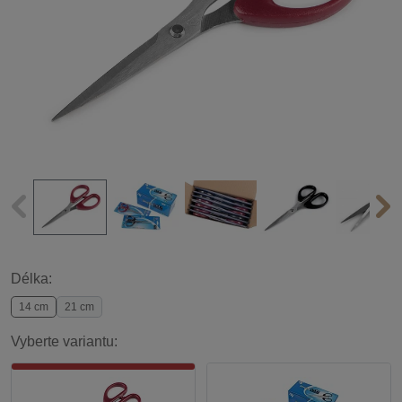
Délka:
14 cm
21 cm
Vyberte variantu: