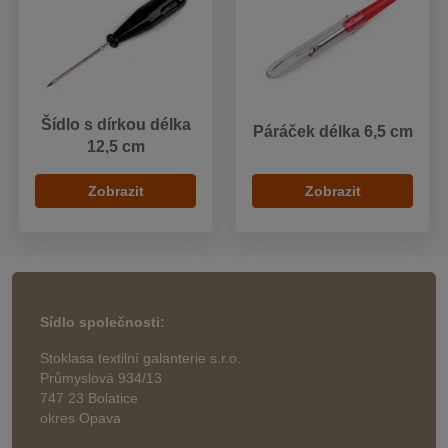
Šídlo s dírkou délka
Páráček délka 6,5 cm
12,5 cm
Zobrazit
Zobrazit
Sídlo společnosti:
Stoklasa textilní galanterie s.r.o.
Průmyslová 934/13
747 23 Bolatice
okres Opava