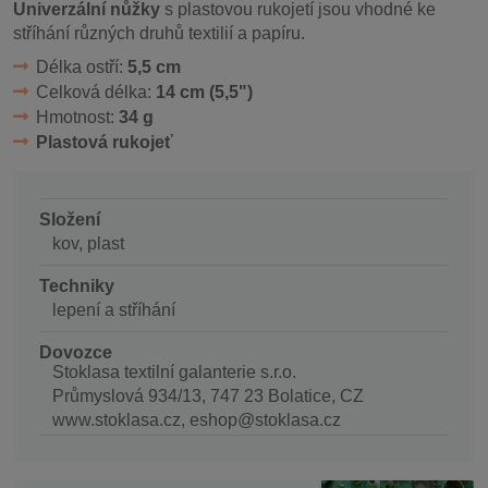
Univerzální nůžky
s plastovou rukojetí jsou vhodné ke
stříhání různých druhů textilií a papíru.
Délka ostří:
5,5 cm
Celková délka:
14 cm (5,5")
Hmotnost:
34 g
Plastová rukojeť
Složení
kov, plast
Techniky
lepení a stříhání
Dovozce
Stoklasa textilní galanterie s.r.o.
Průmyslová 934/13, 747 23 Bolatice, CZ
www.stoklasa.cz, eshop@stoklasa.cz