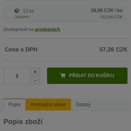
26,09 CZK
/ ks
12 ks
Skladem
313,08 CZK
Dostupnost na
prodejnách
Cena s DPH
57,26 CZK
+
PŘIDAT DO KOŠÍKU
-
Popis
Hromadný nákup
Dotazy
Popis zboží