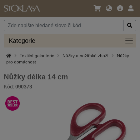
Jazyk
Hlavní
Přihl
/
nabídka
Měna
Kateg
Kategorie
Textilní galanterie
Nůžky a nožířské zboží
Nůžky
pro domácnost
Nůžky délka 14 cm
Kód:
090373