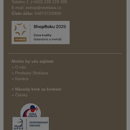
Telefon 1: (+420) 228 229 395
E-mail: eshop@stoklasa.cz
Číslo účtu:
5487372/0800
Mohlo by vás zajímat
» O nás
» Prodejny Stoklasa
» Kariéra
» Návody krok za krokem
» Články