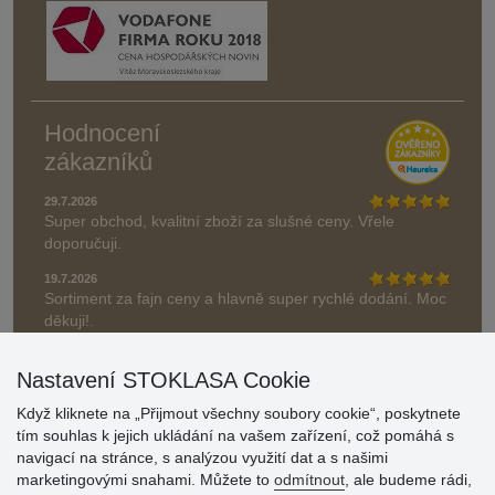
Hodnocení
zákazníků
29.7.2026
Super obchod, kvalitní zboží za slušné ceny. Vřele
doporučuji.
19.7.2026
Sortiment za fajn ceny a hlavně super rychlé dodání. Moc
děkuji!.
» Aktuálně 19084 recenzí
Nastavení STOKLASA Cookie
* Recenze neověřujeme
Když kliknete na „Přijmout všechny soubory cookie“, poskytnete
tím souhlas k jejich ukládání na vašem zařízení, což pomáhá s
navigací na stránce, s analýzou využití dat a s našimi
marketingovými snahami. Můžete to
odmítnout
, ale budeme rádi,