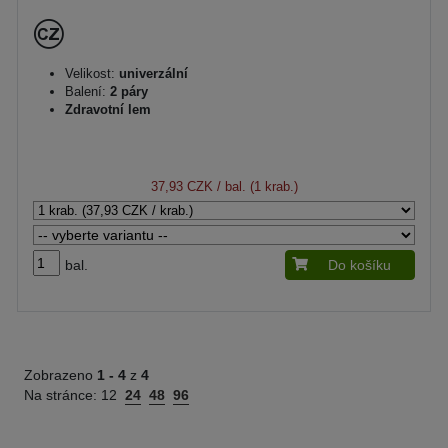
Velikost:
univerzální
Balení:
2 páry
Zdravotní lem
37,93 CZK
/ bal. (1 krab.)
bal.
Do košíku
Zobrazeno
1 -
4
z
4
Na stránce:
12
24
48
96