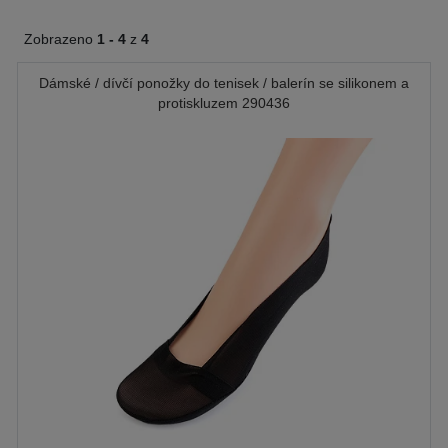
Zobrazeno
1 -
4
z
4
Dámské / dívčí ponožky do tenisek / balerín se silikonem a
protiskluzem 290436