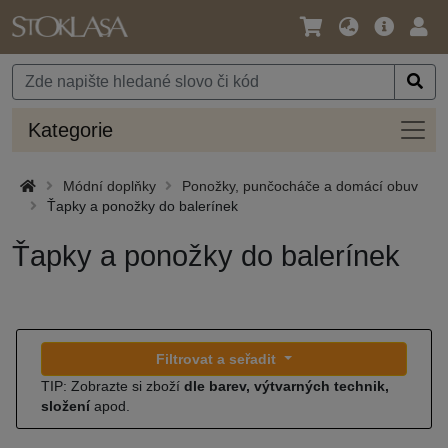
Jazyk
Hlavní
Přihl
/
nabídka
Měna
Kateg
Kategorie
Módní doplňky
Ponožky, punčocháče a domácí obuv
Ťapky a ponožky do balerínek
Ťapky a ponožky do balerínek
Filtrovat a seřadit
TIP: Zobrazte si zboží
dle barev, výtvarných technik,
složení
apod.