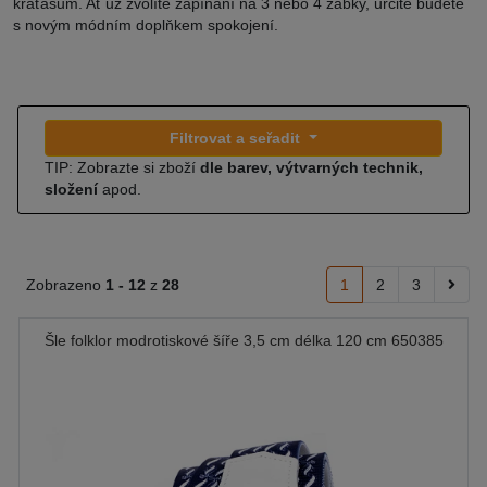
kraťasům. Ať už zvolíte zapínání na 3 nebo 4 žabky, určitě budete
s novým módním doplňkem spokojení.
Filtrovat a seřadit
TIP: Zobrazte si zboží
dle barev, výtvarných technik,
složení
apod.
Zobrazeno
1 -
12
z
28
1
2
3
Šle folklor modrotiskové šíře 3,5 cm délka 120 cm 650385