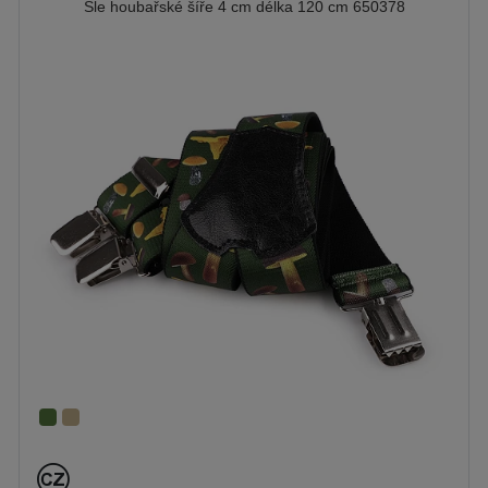
Šle houbařské šíře 4 cm délka 120 cm 650378