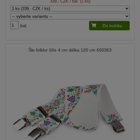
339,- CZK
/ bal. (1 ks)
bal.
Do košíku
Šle folklor šíře 4 cm délka 120 cm 650363