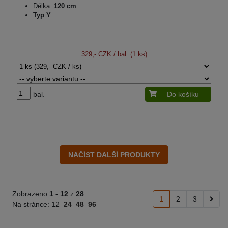
Délka:
120 cm
Typ Y
329,- CZK
/ bal. (1 ks)
bal.
Do košíku
Zobrazeno
1 -
12
z
28
1
2
3
Na stránce:
12
24
48
96