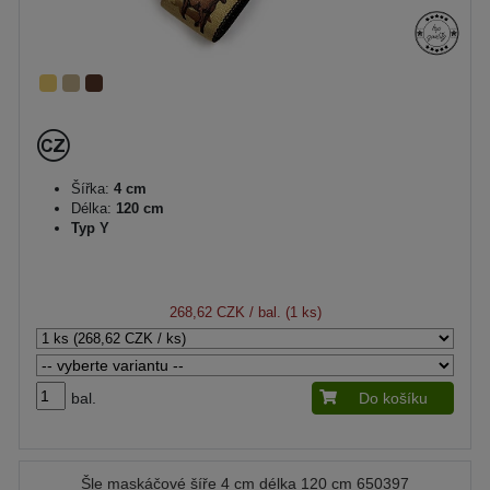
Šířka:
4 cm
Délka:
120 cm
Typ Y
268,62 CZK
/ bal. (1 ks)
bal.
Do košíku
Šle maskáčové šíře 4 cm délka 120 cm 650397