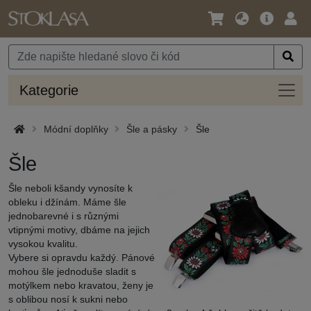
Jazyk
Hlavní
Přihl
/
nabídka
Měna
Kateg
Kategorie
Módní doplňky
Šle a pásky
Šle
Šle
Šle neboli kšandy vynosíte k
obleku i džínám. Máme šle
jednobarevné i s různými
vtipnými motivy, dbáme na jejich
vysokou kvalitu.
Vybere si opravdu každý. Pánové
mohou šle jednoduše sladit s
motýlkem nebo kravatou, ženy je
s oblibou nosí k sukni nebo