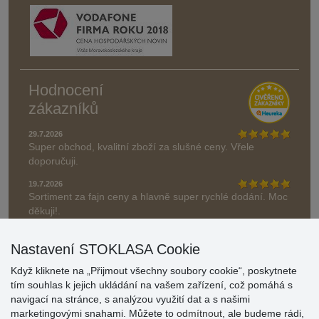
Hodnocení
zákazníků
29.7.2026
Super obchod, kvalitní zboží za slušné ceny. Vřele
doporučuji.
19.7.2026
Sortiment za fajn ceny a hlavně super rychlé dodání. Moc
děkuji!.
» Aktuálně 19084 recenzí
Nastavení STOKLASA Cookie
* Recenze neověřujeme
Když kliknete na „Přijmout všechny soubory cookie“, poskytnete
tím souhlas k jejich ukládání na vašem zařízení, což pomáhá s
navigací na stránce, s analýzou využití dat a s našimi
marketingovými snahami. Můžete to
odmítnout
, ale budeme rádi,