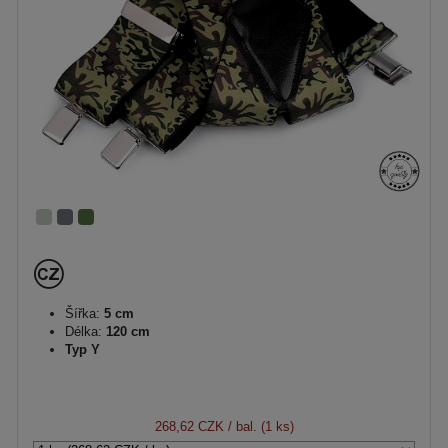
Šířka:
5 cm
Délka:
120 cm
Typ Y
268,62 CZK
/ bal. (1 ks)