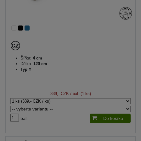
Šířka:
4 cm
Délka:
120 cm
Typ Y
339,- CZK
/ bal. (1 ks)
bal.
Do košíku