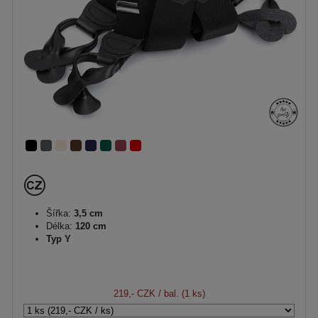
Šířka:
3,5 cm
Délka:
120 cm
Typ Y
219,- CZK
/ bal. (1 ks)