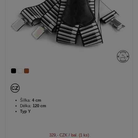
Šířka:
4 cm
Délka:
120 cm
Typ Y
329,- CZK
/ bal. (1 ks)