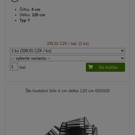
Šířka:
4 cm
Délka:
120 cm
Typ Y
339,01 CZK
/ bal. (1 ks)
bal.
Do košíku
Šle hudební šíře 4 cm délka 120 cm 650328