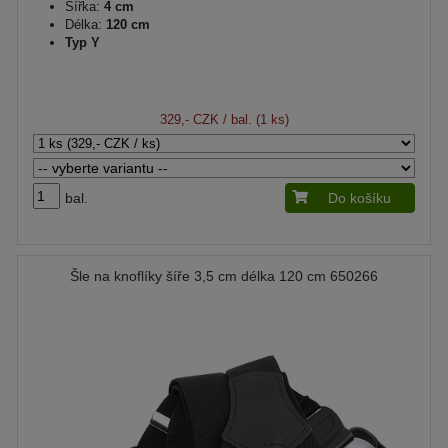
Šířka:
4 cm
Délka:
120 cm
Typ Y
329,- CZK
/ bal. (1 ks)
bal.
Do košíku
Šle na knoflíky šíře 3,5 cm délka 120 cm 650266