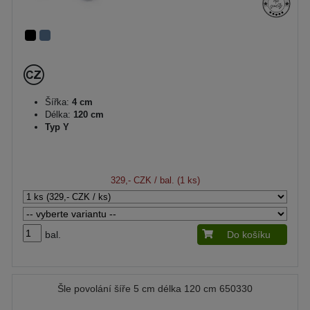
Šířka:
4 cm
Délka:
120 cm
Typ Y
329,- CZK
/ bal. (1 ks)
bal.
Do košíku
Šle povolání šíře 5 cm délka 120 cm 650330