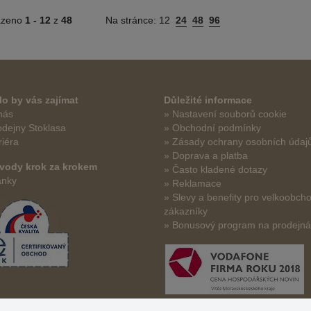
azeno
1 -
12
z
48
Na stránce:
12
24
48
96
o by vás zajímat
Důležité informace
nás
» Nastavení souborů cookie
odejny Stoklasa
» Obchodní podmínky
riéra
» Zásady ochrany osobních údaj
» Doprava a platba
vody krok za krokem
» Často kladené dotazy
ánky
» Reklamace
» Slevy a benefity pro velkoobch
zákazníky
» Bonusový program na prodejn