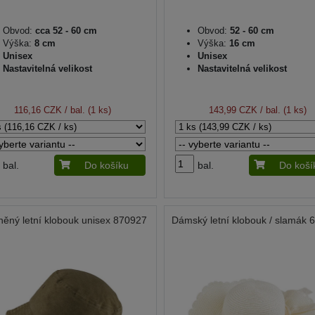
Obvod:
cca 52 - 60 cm
Obvod:
52 - 60 cm
Výška:
8 cm
Výška:
16 cm
Unisex
Unisex
Nastavitelná velikost
Nastavitelná velikost
116,16 CZK
/ bal. (1 ks)
143,99 CZK
/ bal. (1 ks)
bal.
Do košíku
bal.
Do koší
něný letní klobouk unisex 870927
Dámský letní klobouk / slamák 