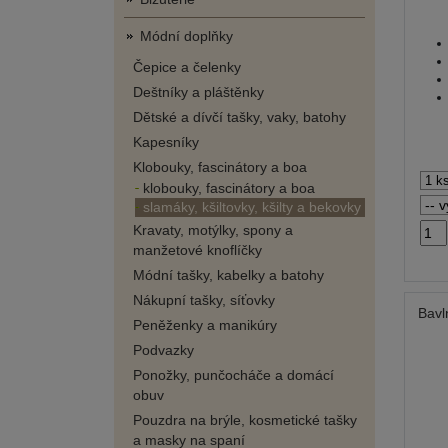
Módní doplňky
Čepice a čelenky
Deštníky a pláštěnky
Dětské a dívčí tašky, vaky, batohy
Kapesníky
Klobouky, fascinátory a boa
klobouky, fascinátory a boa
slamáky, kšiltovky, kšilty a bekovky
Kravaty, motýlky, spony a
manžetové knoflíčky
Módní tašky, kabelky a batohy
Nákupní tašky, síťovky
Bavl
Peněženky a manikúry
Podvazky
Ponožky, punčocháče a domácí
obuv
Pouzdra na brýle, kosmetické tašky
a masky na spaní