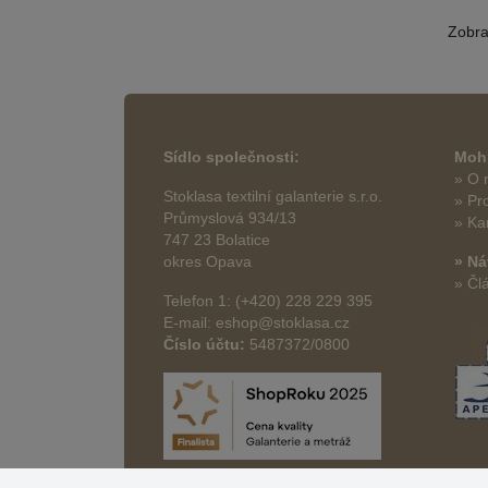
Zobr
Sídlo společnosti:
Mohl
» O 
Stoklasa textilní galanterie s.r.o.
» Pr
Průmyslová 934/13
» Ka
747 23 Bolatice
okres Opava
» Ná
» Čl
Telefon 1: (+420) 228 229 395
E-mail: eshop@stoklasa.cz
Číslo účtu:
5487372/0800