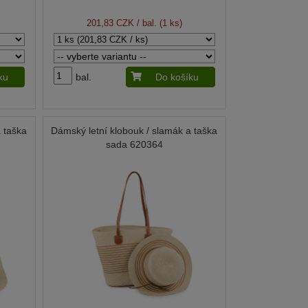
201,83 CZK
/ bal. (1 ks)
ku
bal.
Do košíku
a taška
Dámský letní klobouk / slamák a taška
sada 620364