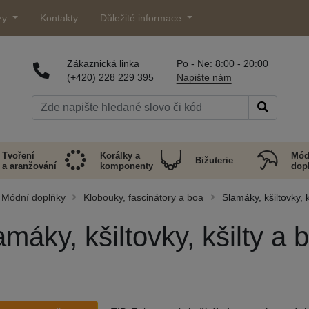
zy
Kontakty
Důležité informace
Zákaznická linka
Po - Ne: 8:00 - 20:00
(+420) 228 229 395
Napište nám
Tvoření
Korálky a
Mód
Bižuterie
a aranžování
komponenty
dop
Módní doplňky
Klobouky, fascinátory a boa
Slamáky, kšiltovky, 
amáky, kšiltovky, kšilty a