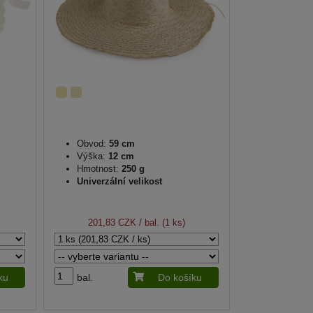
Obvod:
59 cm
Výška:
12 cm
Hmotnost:
250 g
Univerzální velikost
201,83 CZK
/ bal. (1 ks)
ku
bal.
Do košíku