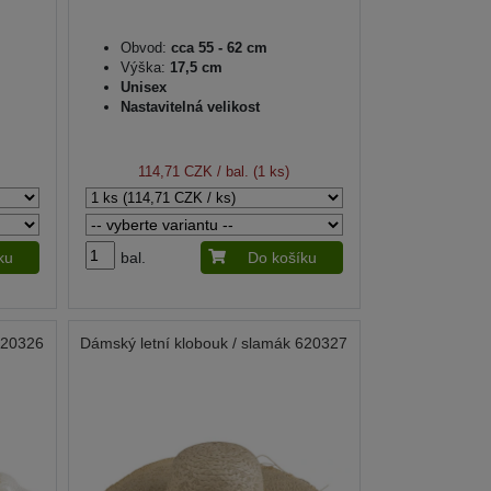
Obvod:
cca 55 - 62 cm
Výška:
17,5 cm
Unisex
Nastavitelná velikost
114,71 CZK
/ bal. (1 ks)
ku
bal.
Do košíku
620326
Dámský letní klobouk / slamák 620327