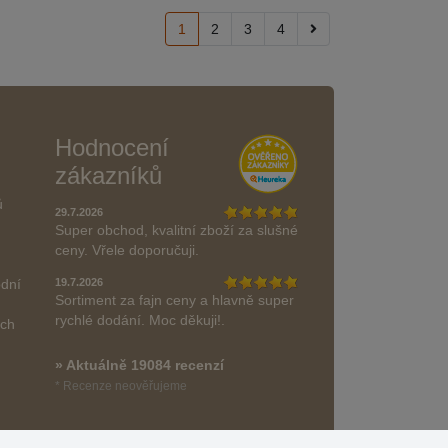
1
2
3
4
Hodnocení
zákazníků
ů
29.7.2026
Super obchod, kvalitní zboží za slušné
ceny. Vřele doporučuji.
odní
19.7.2026
Sortiment za fajn ceny a hlavně super
rychlé dodání. Moc děkuji!.
ách
» Aktuálně 19084 recenzí
* Recenze neověřujeme