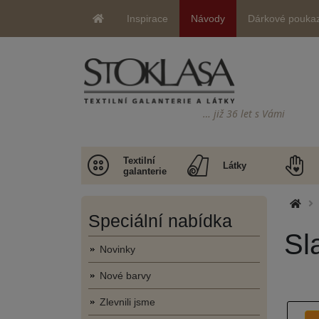
Inspirace
Návody
Dárkové pouka
… již 36 let s Vámi
Textilní
Látky
galanterie
Speciální nabídka
Sl
Novinky
Nové barvy
Zlevnili jsme