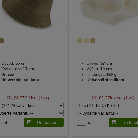
Obvod:
56 cm
Obvod:
57 cm
Výška:
cca 13 cm
Výška:
10 cm
Unisex
Hmotnost:
190 g
Univerzální velikost
Univerzální velikost
174,24 CZK
/ bal. (1 ks)
201,83 CZK
/ bal. (1 ks)
bal.
Do košíku
bal.
Do koší