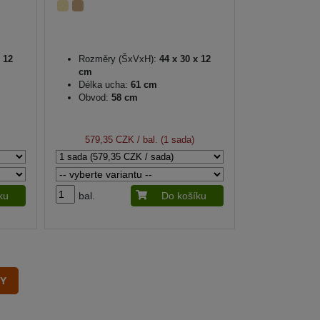
 12
Rozměry (ŠxVxH):
44 x 30 x 12
cm
Délka ucha:
61 cm
Obvod:
58 cm
579,35 CZK
/ bal. (1 sada)
ku
bal.
Do košíku