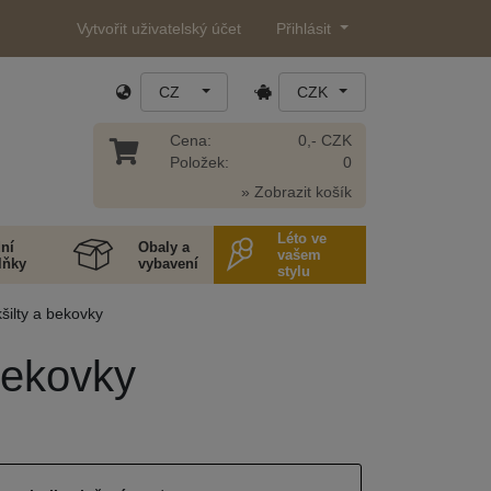
Vytvořit uživatelský účet
Přihlásit
CZ
CZK
Cena:
0,- CZK
Položek:
0
» Zobrazit košík
Léto ve
ní
Obaly a
vašem
lňky
vybavení
stylu
kšilty a bekovky
 bekovky