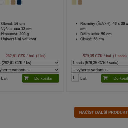
Obvod:
56 cm
Rozměry (ŠxVxH):
43 x 30 x
Výška:
cca 12 cm
cm
Hmotnost:
200 g
Délka ucha:
50 cm
Univerzální velikost
Obvod:
58 cm
262,81 CZK
/ bal. (1 ks)
579,35 CZK
/ bal. (1 sada)
bal.
Do košíku
bal.
Do koší