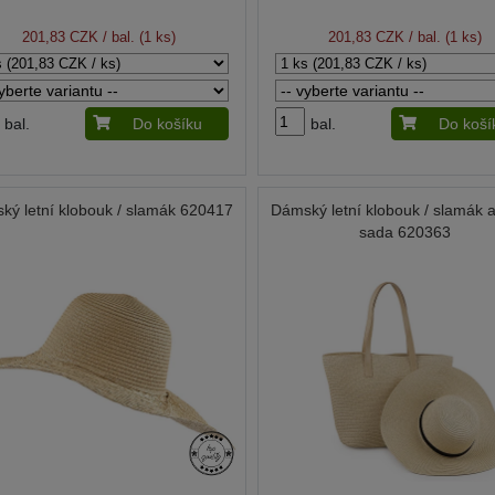
201,83 CZK
/ bal. (1 ks)
201,83 CZK
/ bal. (1 ks)
bal.
Do košíku
bal.
Do koší
ký letní klobouk / slamák 620417
Dámský letní klobouk / slamák 
sada 620363