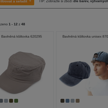
TIP: Zobrazte si zboží
dle barev, výtvarných
iltrovat a seřadit
azeno
1 -
12
z
48
Bavlněná kšiltovka 620295
Bavlněná kšiltovka unisex 87