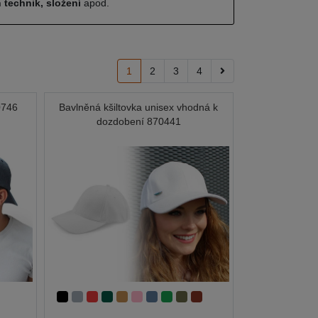
 technik, složení
apod.
1
2
3
4
0746
Bavlněná kšiltovka unisex vhodná k
dozdobení 870441