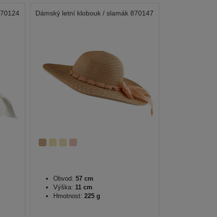
870124
Dámský letní klobouk / slamák 870147
Obvod:
57 cm
Výška:
11 cm
Hmotnost:
225 g