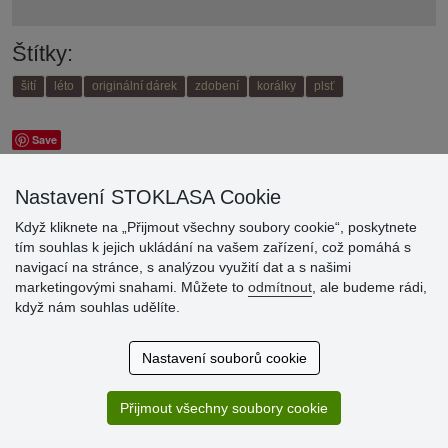
Štítky:
šití
léto
originální dárek
zdobení
korálky
plsť
Save
Zpět na návody
Nastavení STOKLASA Cookie
Když kliknete na „Přijmout všechny soubory cookie“, poskytnete
Mohlo by se vám taky líbit:
tím souhlas k jejich ukládání na vašem zařízení, což pomáhá s
navigací na stránce, s analýzou využití dat a s našimi
marketingovými snahami. Můžete to
odmítnout
, ale budeme rádi,
když nám souhlas udělíte.
Nastavení souborů cookie
Přijmout všechny soubory cookie