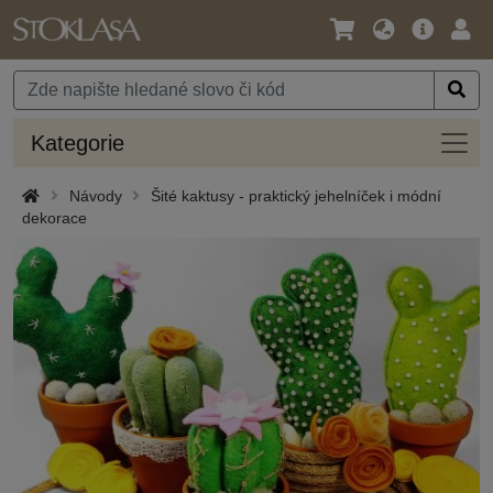
Jazyk
Hlavní
Přihl
/
nabídka
Měna
Kateg
Kategorie
Návody
Šité kaktusy - praktický jehelníček i módní
dekorace