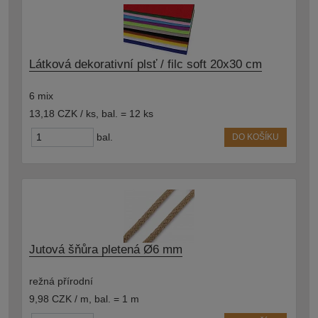
Látková dekorativní plsť / filc soft 20x30 cm
6 mix
13,18 CZK / ks
,
bal. = 12 ks
bal.
DO KOŠÍKU
Jutová šňůra pletená Ø6 mm
režná přírodní
9,98 CZK / m
,
bal. = 1 m