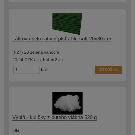
Látková dekorativní plsť / filc soft 20x30 cm
(F27) 28 zelená vánoční
20,24 CZK / ks
,
bal. = 2 ks
bal.
DO KOŠÍKU
Výplň - kuličky z dutého vlákna 520 g
bílá