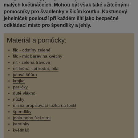
malých květináčcích. Mohou být však také užitečnými
pomocníky pro švadlenky v šicím koutku. Kaktusový
jehelníček poslouží při každém šití jako bezpečné
odkládací místo pro špendlíky a jehly.
Materiál a pomůcky:
filc - odstíny zelené
filc - mix barev na květiny
nit - zelená trávová
nit lněná - přírodní, bílá
jutová šňůra
krajka
perličky
duté vlákno
nůžky
mizící propisovací tužka na textil
špendlíky
jehla nebo šicí stroj
kamínky
květináč