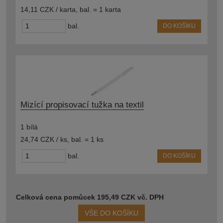
14,11 CZK / karta
,
bal. = 1 karta
bal.
DO KOŠÍKU
Mizící propisovací tužka na textil
1 bílá
24,74 CZK / ks
,
bal. = 1 ks
bal.
DO KOŠÍKU
Celková cena pomůcek 195,49 CZK vč. DPH
VŠE DO KOŠÍKU