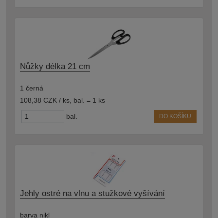
Nůžky délka 21 cm
1 černá
108,38 CZK / ks
,
bal. = 1 ks
bal.
DO KOŠÍKU
Jehly ostré na vlnu a stužkové vyšívání
barva nikl