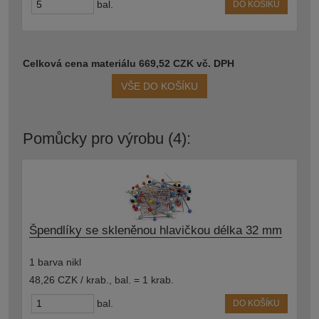
bal.
DO KOŠÍKU
Celková cena materiálu 669,52 CZK vč. DPH
VŠE DO KOŠÍKU
Pomůcky pro výrobu (4):
Špendlíky se skleněnou hlavičkou délka 32 mm
1 barva nikl
48,26 CZK / krab.
,
bal. = 1 krab.
bal.
DO KOŠÍKU