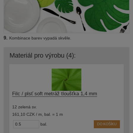
9.
Kombinace barev vypadá skvěle.
Materiál pro výrobu (4):
Filc / plsť soft metráž tloušťka 1,4 mm
12 zelená sv.
161,10 CZK / m
,
bal. = 1 m
bal.
DO KOŠÍKU