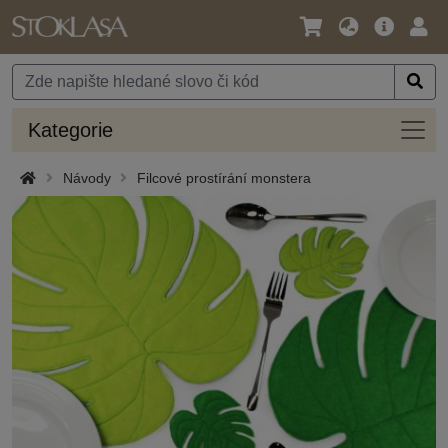
Jazyk
Hlavní
Přihl
/
nabídka
Měna
Kateg
Kategorie
Návody
Filcové prostírání monstera