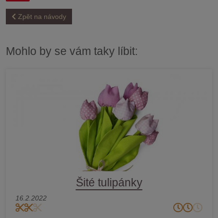
Zpět na návody
Mohlo by se vám taky líbit:
Šité tulipánky
16.2.2022