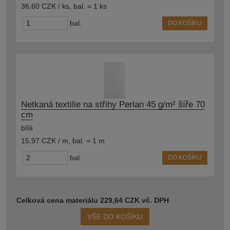
36,60 CZK / ks
,
bal. = 1 ks
bal.
DO KOŠÍKU
Netkaná textilie na střihy Perlan 45 g/m² šíře 70
cm
bílá
15,97 CZK / m
,
bal. = 1 m
bal.
DO KOŠÍKU
Celková cena materiálu 229,64 CZK vč. DPH
VŠE DO KOŠÍKU