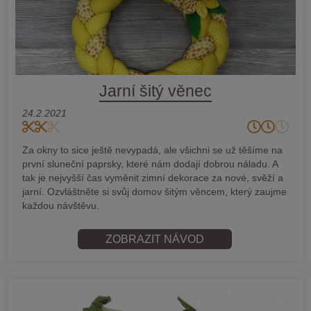
Jarní šitý věnec
24.2.2021
Za okny to sice ještě nevypadá, ale všichni se už těšíme na
první sluneční paprsky, které nám dodají dobrou náladu. A
tak je nejvyšší čas vyměnit zimní dekorace za nové, svěží a
jarní. Ozvláštněte si svůj domov šitým věncem, který zaujme
každou návštěvu.
ZOBRAZIT NÁVOD