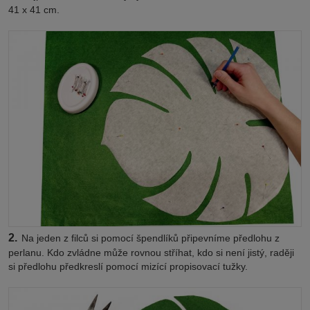
41 x 41 cm.
2.
Na jeden z filců si pomocí špendlíků připevníme předlohu z
perlanu. Kdo zvládne může rovnou stříhat, kdo si není jistý, raději
si předlohu předkreslí pomocí mizící propisovací tužky.