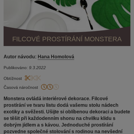
FILCOVÉ PROSTÍRÁNÍ MONSTERA
Autor návodu:
Hana Homolová
Publikováno:
9.3.2022
Obtížnost
Časová náročnost
Monstera ovládá interiérové dekorace. Filcové
prostírání ve tvaru listu dodá vašemu stolu nádech
exotiky a svěžesti. Ušijte si oblíbenou dekoraci a budete
se těšit při každodenním shonu na chvilku klidu s
dobrým jídlem a s kávou. Jednoduché prostírání
pozvedne společné stolování s rodinou na nevšední