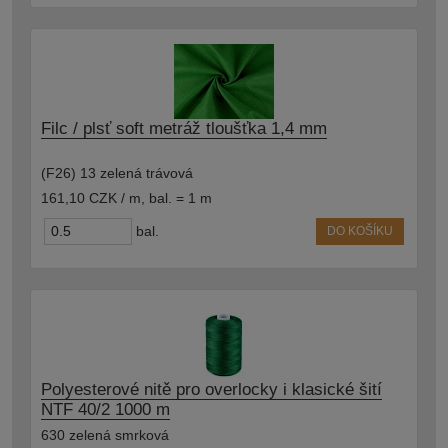
Filc / plsť soft metráž tloušťka 1,4 mm
(F26) 13 zelená trávová
161,10 CZK / m
,
bal. = 1 m
bal.
DO KOŠÍKU
Polyesterové nitě pro overlocky i klasické šití
NTF 40/2 1000 m
630 zelená smrková