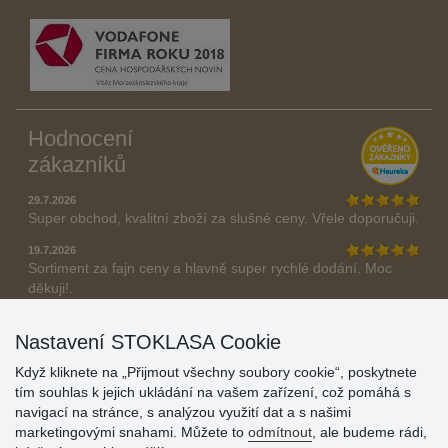
Hodnocení
zákazníků
29.7.2026
Super obchod, kvalitní zboží za slušné ceny. Vřele doporučuji.
19.7.2026
Sortiment za fajn ceny a hlavně super rychlé dodání. Moc
děkuji!.
» Aktuálně 19084 recenzí
Nastavení STOKLASA Cookie
* Recenze neověřujeme
Když kliknete na „Přijmout všechny soubory cookie“, poskytnete
tím souhlas k jejich ukládání na vašem zařízení, což pomáhá s
navigací na stránce, s analýzou využití dat a s našimi
marketingovými snahami. Můžete to
odmítnout
, ale budeme rádi,