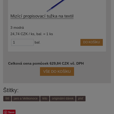
Mizící propisovací tužka na textil
3 modrá
24,74 CZK / ks
,
bal. = 1 ks
bal.
DO KOŠÍKU
Celková cena pomůcek 629,84 CZK vč. DPH
VŠE DO KOŠÍKU
Štítky:
šití
jaro a Velikonoce
léto
originální dárek
plsť
Save