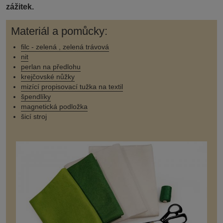
zážitek.
Materiál a pomůcky:
filc - zelená , zelená trávová
nit
perlan na předlohu
krejčovské nůžky
mizící propisovací tužka na textil
špendlíky
magnetická podložka
šicí stroj