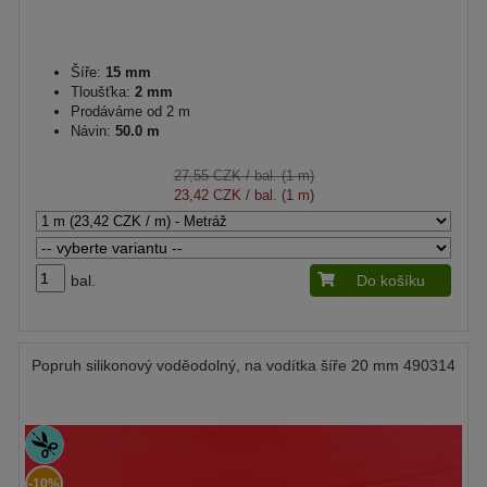
Šíře:
15 mm
Tloušťka:
2 mm
Prodáváme od 2 m
Návin:
50.0 m
27,55 CZK
/ bal. (1 m)
23,42 CZK
/ bal. (1 m)
bal.
Do košíku
Popruh silikonový voděodolný, na vodítka šíře 20 mm 490314
-10%