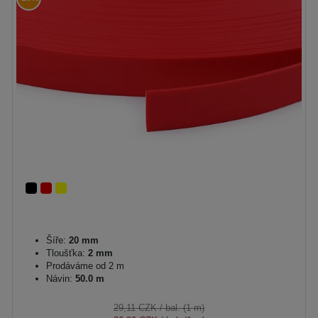
Šíře:
20 mm
Tloušťka:
2 mm
Prodáváme od 2 m
Návin:
50.0 m
29,11 CZK
/ bal. (1 m)