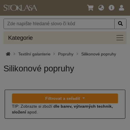
Jazyk
Hlavní
Přihl
/
nabídka
Měna
Kateg
Kategorie
Textilní galanterie
Popruhy
Silikonové popruhy
Silikonové popruhy
Filtrovat a seřadit
TIP: Zobrazte si zboží
dle barev, výtvarných technik,
složení
apod.