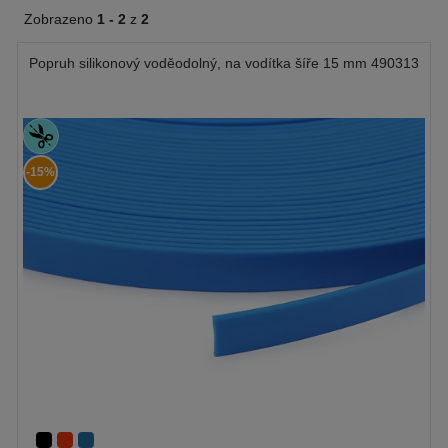
Zobrazeno
1 -
2
z
2
Popruh silikonový voděodolný, na vodítka šíře 15 mm 490313
-15%