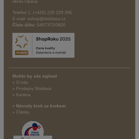
okres Opava
Telefon 1: (+420) 228 229 395
E-mail: eshop@stoklasa.cz
Číslo účtu:
5487372/0800
Mohlo by vás zajímat
» O nás
» Prodejny Stoklasa
» Kariéra
» Návody krok za krokem
» Články