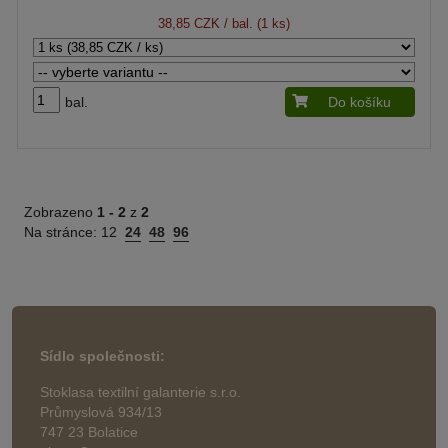
38,85 CZK
/ bal. (1 ks)
bal.
Do košíku
Zobrazeno
1 -
2
z
2
Na stránce:
12
24
48
96
Sídlo společnosti:
Stoklasa textilní galanterie s.r.o.
Průmyslová 934/13
747 23 Bolatice