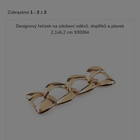
Zobrazeno
1 -
2
z
2
Designový řetízek na zdobení oděvů, doplňků a plavek
2,1x6,2 cm 930064