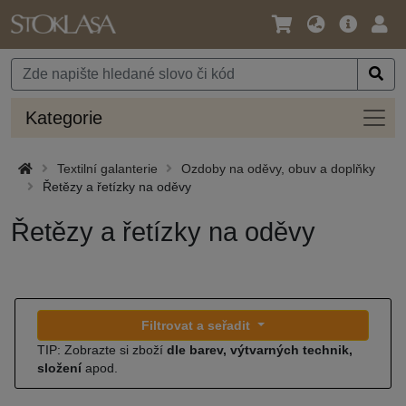
Jazyk
Hlavní
Přihl
/
nabídka
Měna
Kateg
Kategorie
Textilní galanterie
Ozdoby na oděvy, obuv a doplňky
Řetězy a řetízky na oděvy
Řetězy a řetízky na oděvy
Filtrovat a seřadit
TIP: Zobrazte si zboží
dle barev, výtvarných technik,
složení
apod.