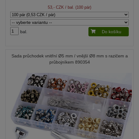
53,- CZK
/ bal. (100 pár)
bal.
Do košíku
Sada průchodek vnitřní Ø5 mm / vnější Ø8 mm s razičem a
průbojníkem 890354