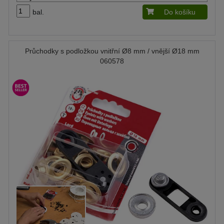
bal.
Do košíku
Průchodky s podložkou vnitřní Ø8 mm / vnější Ø18 mm
060578