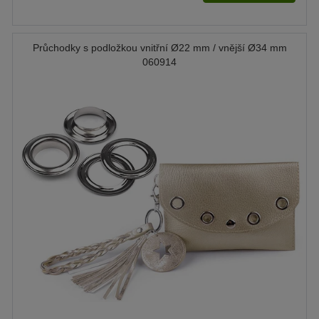
Průchodky s podložkou vnitřní Ø22 mm / vnější Ø34 mm
060914