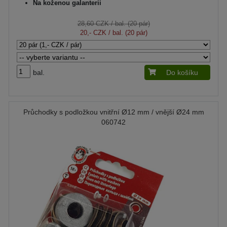
Na koženou galanterii
28,60 CZK
/ bal. (20 pár)
20,- CZK
/ bal. (20 pár)
bal.
Do košíku
Průchodky s podložkou vnitřní Ø12 mm / vnější Ø24 mm
060742