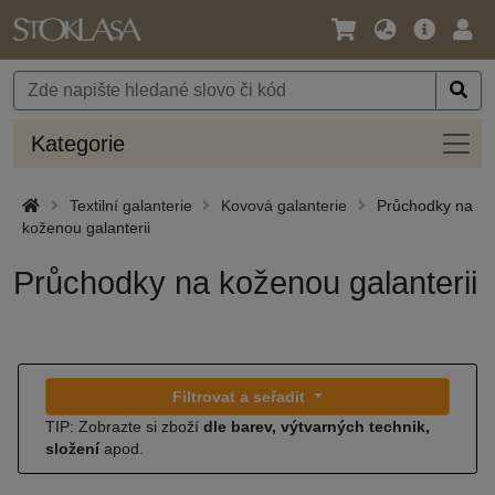
Jazyk
Hlavní
Přihl
/
nabídka
Měna
Kateg
Kategorie
Textilní galanterie
Kovová galanterie
Průchodky na
koženou galanterii
Průchodky na koženou galanterii
Filtrovat a seřadit
TIP: Zobrazte si zboží
dle barev, výtvarných technik,
složení
apod.