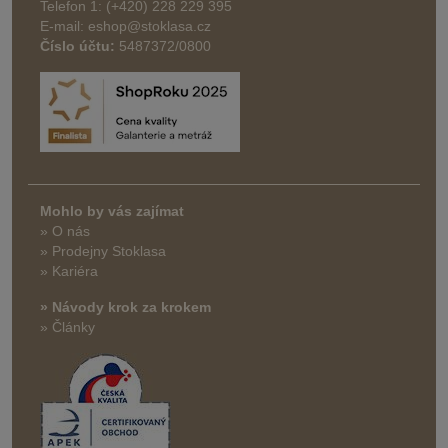
Telefon 1: (+420) 228 229 395
E-mail: eshop@stoklasa.cz
Číslo účtu:
5487372/0800
Mohlo by vás zajímat
» O nás
» Prodejny Stoklasa
» Kariéra
» Návody krok za krokem
» Články