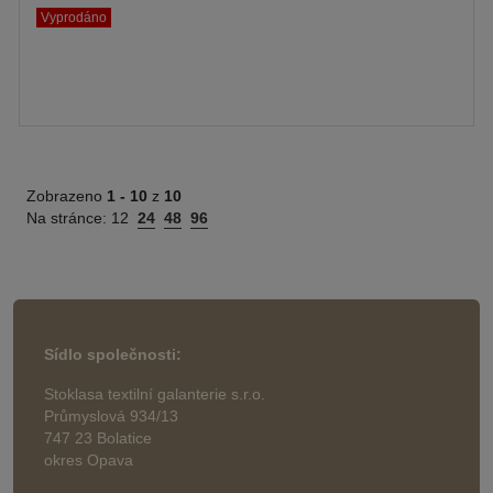
Vyprodáno
Zobrazeno
1 -
10
z
10
Na stránce:
12
24
48
96
Sídlo společnosti:
Stoklasa textilní galanterie s.r.o.
Průmyslová 934/13
747 23 Bolatice
okres Opava