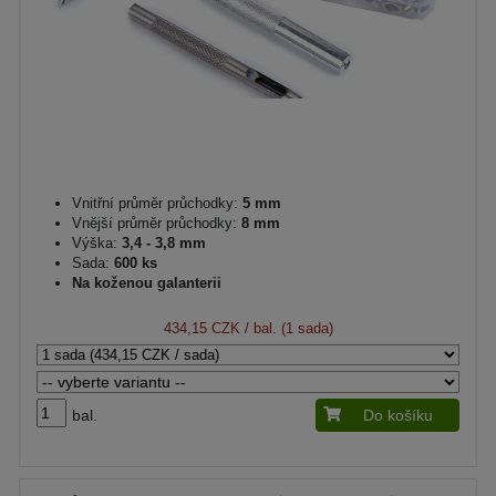
Vnitřní průměr průchodky:
5 mm
Vnější průměr průchodky:
8 mm
Výška:
3,4 - 3,8 mm
Sada:
600 ks
Na koženou galanterii
434,15 CZK
/ bal. (1 sada)
bal.
Do košíku