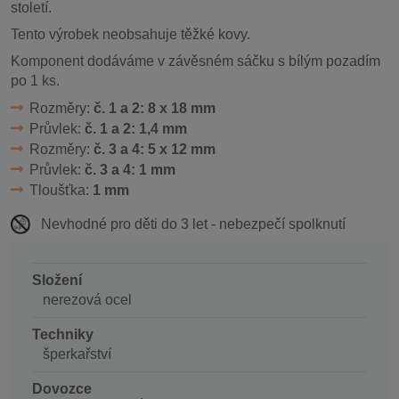
století.
Tento výrobek neobsahuje těžké kovy.
Komponent dodáváme v závěsném sáčku s bílým pozadím
po 1 ks.
Rozměry:
č. 1 a 2: 8 x 18 mm
Průvlek:
č. 1 a 2: 1,4 mm
Rozměry:
č. 3 a 4: 5 x 12 mm
Průvlek:
č. 3 a 4: 1 mm
Tloušťka:
1 mm
Nevhodné pro děti do 3 let - nebezpečí spolknutí
Složení
nerezová ocel
Techniky
šperkařství
Dovozce