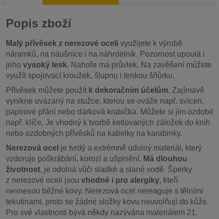
Popis zboží
Malý přívěsek z nerezové oceli
využijete k výrobě
náramků, na náušnice i na náhrdelník. Pozornost upoutá i
jeho
vysoký lesk
. Nahoře má průvlek. Na zavěšení můžete
využít spojovací kroužek, šlupnu i tenkou šňůrku.
Přívěsek můžete použít
k dekoračním účelům
. Zajímavě
vynikne uvázaný na stužce, kterou se ováže např. svícen,
papírové přání nebo dárková krabička. Můžete si jím ozdobit
např. klíče. Je vhodný k tvorbě ketlovaných záložek do knih
nebo ozdobných přívěsků na kabelky na karabinky.
Nerezová ocel
je tvrdý a extrémně odolný materiál, který
vzdoruje poškrábání, korozi a ušpinění.
Má dlouhou
životnost
, je odolná vůči sladké a slané vodě. Šperky
z nerezové oceli jsou
vhodné i pro alergiky
, kteří
nesnesou běžné kovy. Nerezová ocel nereaguje s tělními
tekutinami, proto se žádné složky kovu neuvolňují do kůže.
Pro své vlastnosti bývá někdy nazývána materiálem 21.