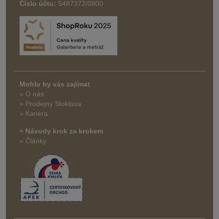
Číslo účtu:
5487372/0800
Mohlo by vás zajímat
» O nás
» Prodejny Stoklasa
» Kariéra
» Návody krok za krokem
» Články