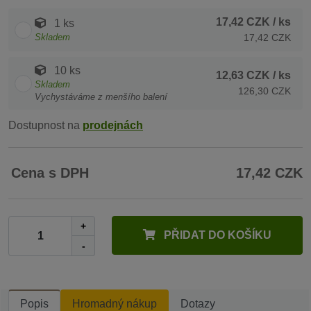
17,42 CZK
/ ks
1 ks
Skladem
17,42 CZK
10 ks
12,63 CZK
/ ks
Skladem
126,30 CZK
Vychystáváme z menšího balení
Dostupnost na
prodejnách
Cena s DPH
17,42 CZK
+
PŘIDAT DO KOŠÍKU
-
Popis
Hromadný nákup
Dotazy