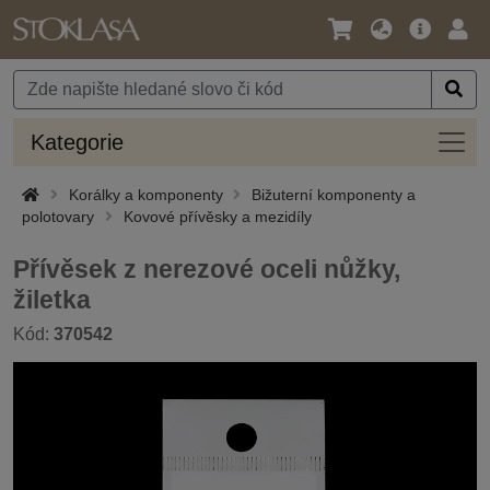
Jazyk
Hlavní
Přihl
/
nabídka
Měna
Kateg
Kategorie
Korálky a komponenty
Bižuterní komponenty a
polotovary
Kovové přívěsky a mezidíly
Přívěsek z nerezové oceli nůžky,
žiletka
Kód:
370542