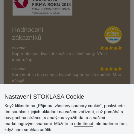
Hodnocení
zákazníků
29.7.2026
Super obchod, kvalitní zboží za slušné ceny. Vřele
doporučuji.
19.7.2026
Sortiment za fajn ceny a hlavně super rychlé dodání. Moc
děkuji!.
» Aktuálně 19084 recenzí
Nastavení STOKLASA Cookie
* Recenze neověřujeme
Když kliknete na „Přijmout všechny soubory cookie“, poskytnete
tím souhlas k jejich ukládání na vašem zařízení, což pomáhá s
navigací na stránce, s analýzou využití dat a s našimi
marketingovými snahami. Můžete to
odmítnout
, ale budeme rádi,
když nám souhlas udělíte.