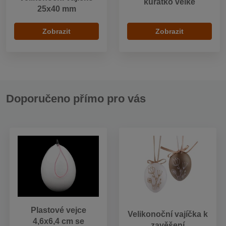
kuřátko velké
25x40 mm
Zobrazit
Zobrazit
Doporučeno přímo pro vás
Plastové vejce
Velikonoční vajíčka k
4,6x6,4 cm se
zavěšení