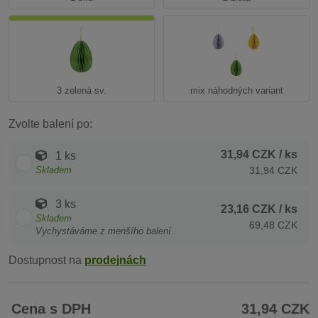
3 zelená sv.
mix náhodných variant
Zvolte balení po:
31,94 CZK
/ ks
1 ks
Skladem
31,94 CZK
3 ks
23,16 CZK
/ ks
Skladem
69,48 CZK
Vychystáváme z menšího balení
Dostupnost na
prodejnách
Cena s DPH
31,94 CZK