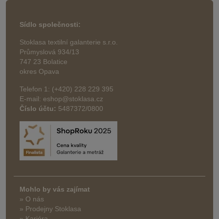
Sídlo společnosti:
Stoklasa textilní galanterie s.r.o.
Průmyslová 934/13
747 23 Bolatice
okres Opava
Telefon 1: (+420) 228 229 395
E-mail: eshop@stoklasa.cz
Číslo účtu:
5487372/0800
Mohlo by vás zajímat
» O nás
» Prodejny Stoklasa
» Kariéra