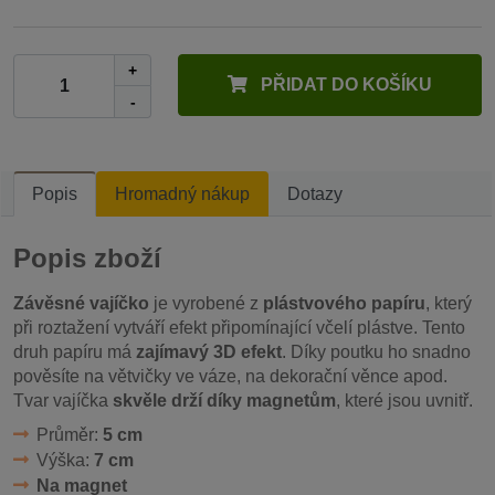
+
PŘIDAT DO KOŠÍKU
-
Popis
Hromadný nákup
Dotazy
Popis zboží
Závěsné vajíčko
je vyrobené z
plástvového papíru
, který
při roztažení vytváří efekt připomínající včelí plástve. Tento
druh papíru má
zajímavý 3D efekt
. Díky poutku ho snadno
pověsíte na větvičky ve váze, na dekorační věnce apod.
Tvar vajíčka
skvěle drží díky magnetům
, které jsou uvnitř.
Průměr:
5 cm
Výška:
7 cm
Na magnet