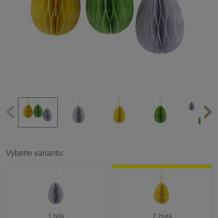
Vyberte variantu:
1 bílá
2 žlutá