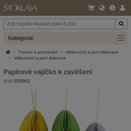
Jazyk
Hlavní
Přihl
/
nabídka
Měna
Kateg
Kategorie
Tvoření a aranžování
Velikonoční a jarní dekorace
Velikonoční a jarní dekorace
Papírové vajíčko k zavěšení
Kód:
930941