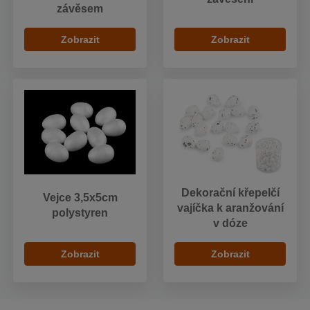
závěsem
Zobrazit
Zobrazit
Dekorační křepelčí
Vejce 3,5x5cm
vajíčka k aranžování
polystyren
v dóze
Zobrazit
Zobrazit