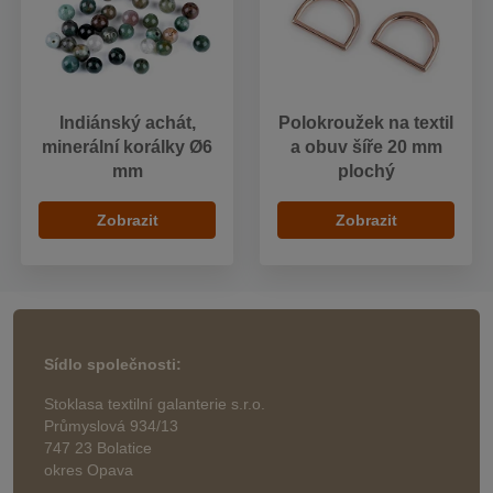
Indiánský achát,
Polokroužek na textil
minerální korálky Ø6
a obuv šíře 20 mm
mm
plochý
Zobrazit
Zobrazit
Sídlo společnosti:
Stoklasa textilní galanterie s.r.o.
Průmyslová 934/13
747 23 Bolatice
okres Opava