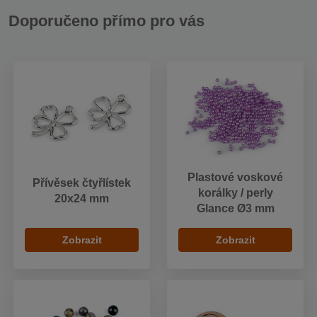
Doporučeno přímo pro vás
Plastové voskové
Přívěsek čtyřlístek
korálky / perly
20x24 mm
Glance Ø3 mm
Zobrazit
Zobrazit