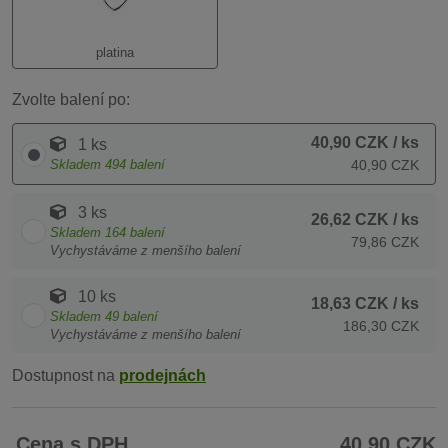
platina
Zvolte balení po:
40,90 CZK
/ ks
1 ks
Skladem
494
balení
40,90 CZK
3 ks
26,62 CZK
/ ks
Skladem
164
balení
79,86 CZK
Vychystáváme z menšího balení
10 ks
18,63 CZK
/ ks
Skladem
49
balení
186,30 CZK
Vychystáváme z menšího balení
Dostupnost na
prodejnách
Cena s DPH
40,90 CZK