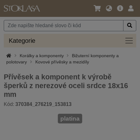
Jazyk
Hlavní
Přihl
/
nabídka
Měna
Kateg
Kategorie
Korálky a komponenty
Bižuterní komponenty a
polotovary
Kovové přívěsky a mezidíly
Přívěsek a komponent k výrobě
šperků z nerezové oceli srdce 18x16
mm
Kód:
370384_276219_153813
platina