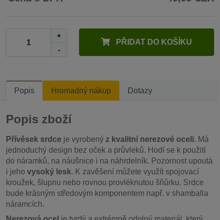
+
PŘIDAT DO KOŠÍKU
-
Popis
Hromadný nákup
Dotazy
Popis zboží
Přívěsek srdce
je vyrobený
z kvalitní nerezové oceli
. Má
jednoduchý design bez oček a průvleků. Hodí se k použití
do náramků, na náušnice i na náhrdelník. Pozornost upoutá
i jeho
vysoký lesk
. K zavěšení můžete využít spojovací
kroužek, šlupnu nebo rovnou provléknutou šňůrku. Srdce
bude krásným středovým komponentem např. v shamballa
náramcích.
Nerezová ocel
je tvrdý a extrémně odolný materiál, který