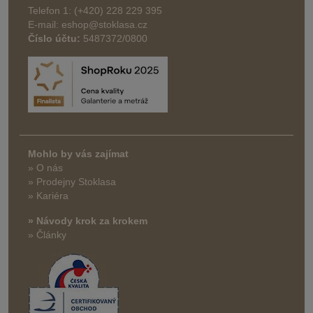
Telefon 1: (+420) 228 229 395
E-mail: eshop@stoklasa.cz
Číslo účtu:
5487372/0800
Mohlo by vás zajímat
» O nás
» Prodejny Stoklasa
» Kariéra
» Návody krok za krokem
» Články