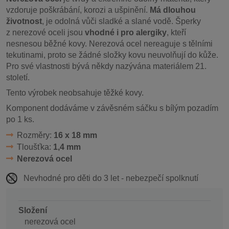
vzdoruje poškrábání, korozi a ušpinění.
Má dlouhou
životnost
, je odolná vůči sladké a slané vodě. Šperky
z nerezové oceli jsou
vhodné i pro alergiky
, kteří
nesnesou běžné kovy. Nerezová ocel nereaguje s tělními
tekutinami, proto se žádné složky kovu neuvolňují do kůže.
Pro své vlastnosti bývá někdy nazývána materiálem 21.
století.
Tento výrobek neobsahuje těžké kovy.
Komponent dodáváme v závěsném sáčku s bílým pozadím
po 1 ks.
Rozměry:
16 x 18 mm
Tloušťka:
1,4 mm
Nerezová ocel
Nevhodné pro děti do 3 let - nebezpečí spolknutí
Složení
nerezová ocel