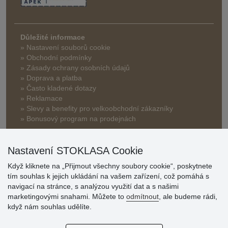
Důležité informace
» Nastavení souborů cookie
» Obchodní podmínky
» Zásady ochrany osobních údajů
» Doprava a platba
» Často kladené dotazy
» Reklamace
» Slevy a benefity pro velkoobchodní zákazníky
» Bonusový program na prodejnách
Nastavení STOKLASA Cookie
Když kliknete na „Přijmout všechny soubory cookie“, poskytnete
tím souhlas k jejich ukládání na vašem zařízení, což pomáhá s
navigací na stránce, s analýzou využití dat a s našimi
Hodnocení
marketingovými snahami. Můžete to
odmítnout
, ale budeme rádi,
zákazníků
když nám souhlas udělíte.
29.7.2026