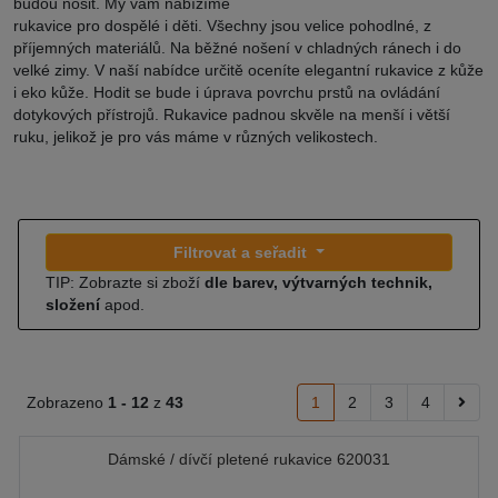
budou nosit. My vám nabízíme
rukavice pro dospělé i děti. Všechny jsou velice pohodlné, z
příjemných materiálů. Na běžné nošení v chladných ránech i do
velké zimy. V naší nabídce určitě oceníte elegantní rukavice z kůže
i eko kůže. Hodit se bude i úprava povrchu prstů na ovládání
dotykových přístrojů. Rukavice padnou skvěle na menší i větší
ruku, jelikož je pro vás máme v různých velikostech.
Filtrovat a seřadit
TIP: Zobrazte si zboží
dle barev, výtvarných technik,
složení
apod.
Zobrazeno
1 -
12
z
43
1
2
3
4
Dámské / dívčí pletené rukavice 620031