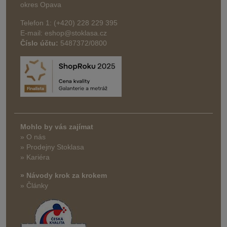
okres Opava
Telefon 1: (+420) 228 229 395
E-mail: eshop@stoklasa.cz
Číslo účtu:
5487372/0800
Mohlo by vás zajímat
» O nás
» Prodejny Stoklasa
» Kariéra
» Návody krok za krokem
» Články