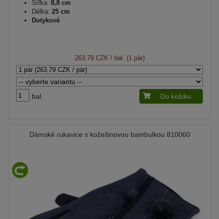
Šířka:
8,8 cm
Délka:
25 cm
Dotykové
263,79 CZK
/ bal. (1 pár)
bal.
Do košíku
Dámské rukavice s kožešinovou bambulkou 810060