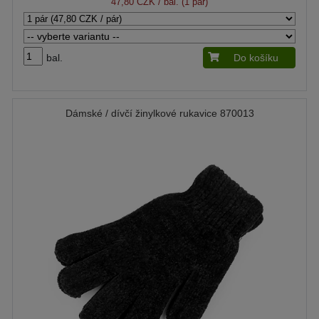
47,80 CZK
/ bal. (1 pár)
bal.
Do košíku
Dámské / dívčí žinylkové rukavice 870013