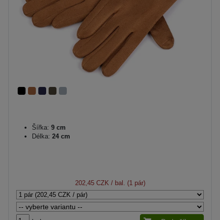
Šířka:
9 cm
Délka:
24 cm
202,45 CZK
/ bal. (1 pár)