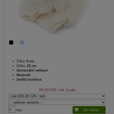
Šířka:
8 cm
Délka:
22 cm
Univerzální velikost
Bezprsté
Umělá kožešina
201,83 CZK
/ bal. (1 pár)
bal.
Do košíku