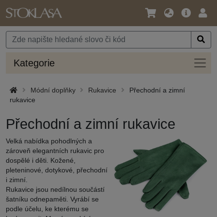
Jazyk
Hlavní
Přihl
/
nabídka
Měna
Kateg
Kategorie
Módní doplňky
Rukavice
Přechodní a zimní
rukavice
Přechodní a zimní rukavice
Velká nabídka pohodlných a
zároveň elegantních rukavic pro
dospělé i děti. Kožené,
pleteninové, dotykové, přechodní
i zimní.
Rukavice jsou nedílnou součástí
šatníku odnepaměti. Vyrábí se
podle účelu, ke kterému se