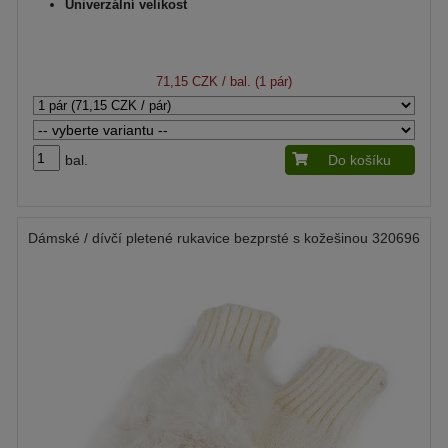
Univerzální velikost
71,15 CZK
/ bal. (1 pár)
bal.
Do košíku
Dámské / dívčí pletené rukavice bezprsté s kožešinou 320696