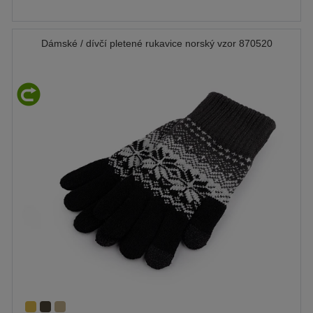
Dámské / dívčí pletené rukavice norský vzor 870520