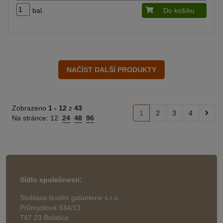
bal.
Do košíku
Zobrazeno
1 -
12
z
43
1
2
3
4
Na stránce:
12
24
48
96
Sídlo společnosti:
Stoklasa textilní galanterie s.r.o.
Průmyslová 934/13
747 23 Bolatice