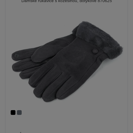
Dámské rukavice s kožešinou, dotykové 870625