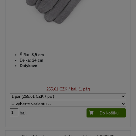
Šířka:
8,5 cm
Délka:
24 cm
Dotykové
255,61 CZK
/ bal. (1 pár)
bal.
Do košíku