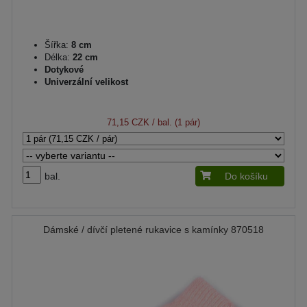
Šířka:
8 cm
Délka:
22 cm
Dotykové
Univerzální velikost
71,15 CZK
/ bal. (1 pár)
bal.
Do košíku
Dámské / dívčí pletené rukavice s kamínky 870518