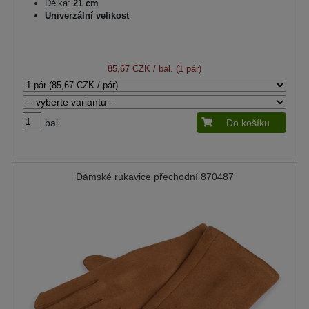
Délka:
21 cm
Univerzální velikost
85,67 CZK
/ bal. (1 pár)
bal.
Do košíku
Dámské rukavice přechodní 870487