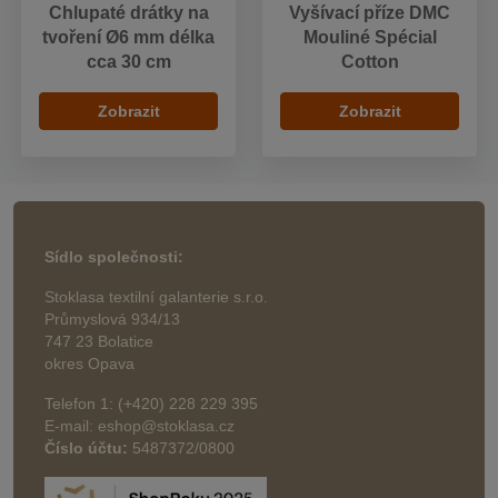
Chlupaté drátky na
Vyšívací příze DMC
tvoření Ø6 mm délka
Mouliné Spécial
cca 30 cm
Cotton
Zobrazit
Zobrazit
Sídlo společnosti:
Stoklasa textilní galanterie s.r.o.
Průmyslová 934/13
747 23 Bolatice
okres Opava
Telefon 1: (+420) 228 229 395
E-mail: eshop@stoklasa.cz
Číslo účtu:
5487372/0800