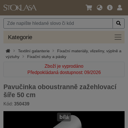
Jazyk
Hlavní
Přihl
/
nabídka
Měna
Kateg
Kategorie
Textilní galanterie
Fixační materiály, vlizelíny, výplně a
výztuhy
Fixační stuhy a pásky
Zboží je vyprodáno
Předpokládaná dostupnost: 09/2026
Pavučinka oboustranně zažehlovací
šíře 50 cm
Kód:
350439
bílá