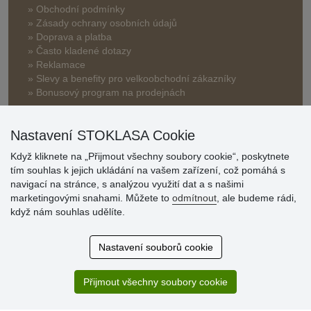
» Obchodní podmínky
» Zásady ochrany osobních údajů
» Doprava a platba
» Často kladené dotazy
» Reklamace
» Slevy a benefity pro velkoobchodní zákazníky
» Bonusový program na prodejnách
Nastavení STOKLASA Cookie
Když kliknete na „Přijmout všechny soubory cookie“, poskytnete
tím souhlas k jejich ukládání na vašem zařízení, což pomáhá s
navigací na stránce, s analýzou využití dat a s našimi
Hodnocení
marketingovými snahami. Můžete to
odmítnout
, ale budeme rádi,
zákazníků
když nám souhlas udělíte.
29.7.2026
Nastavení souborů cookie
Super obchod, kvalitní zboží za slušné ceny. Vřele
doporučuji.
Přijmout všechny soubory cookie
19.7.2026
Sortiment za fajn ceny a hlavně super rychlé dodání. Moc