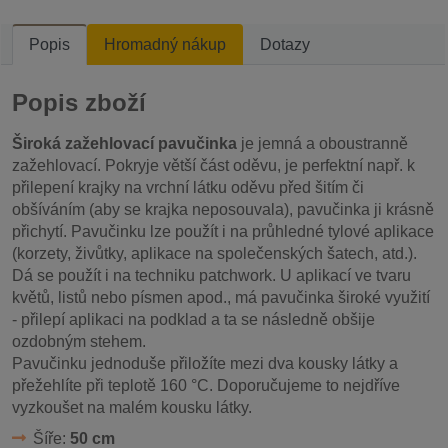
Popis
Hromadný nákup
Dotazy
Popis zboží
Široká zažehlovací pavučinka
je jemná a oboustranně
zažehlovací. Pokryje větší část oděvu, je perfektní např. k
přilepení krajky na vrchní látku oděvu před šitím či
obšíváním (aby se krajka neposouvala), pavučinka ji krásně
přichytí. Pavučinku lze použít i na průhledné tylové aplikace
(korzety, živůtky, aplikace na společenských šatech, atd.).
Dá se použít i na techniku patchwork. U aplikací ve tvaru
květů, listů nebo písmen apod., má pavučinka široké využití
- přilepí aplikaci na podklad a ta se následně obšije
ozdobným stehem.
Pavučinku jednoduše přiložíte mezi dva kousky látky a
přežehlíte při teplotě 160 °C. Doporučujeme to nejdříve
vyzkoušet na malém kousku látky.
Šíře:
50 cm