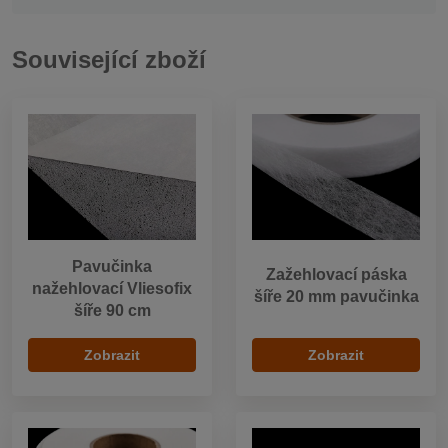
Související zboží
Pavučinka
Zažehlovací páska
nažehlovací Vliesofix
šíře 20 mm pavučinka
šíře 90 cm
Zobrazit
Zobrazit