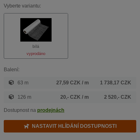
Vyberte variantu:
bílá
vyprodáno
Balení:
63 m
27,59 CZK
/ m
1 738,17 CZK
126 m
20,- CZK
/ m
2 520,- CZK
Dostupnost na
prodejnách
NASTAVIT HLÍDÁNÍ DOSTUPNOSTI