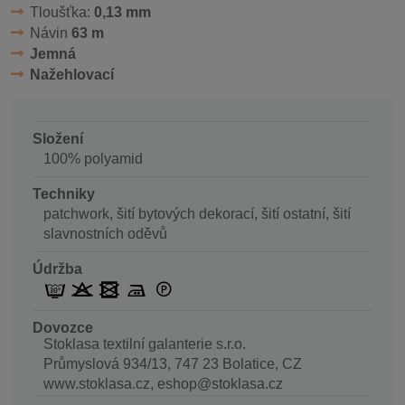
Tloušťka:
0,13 mm
Návin
63 m
Jemná
Nažehlovací
Složení
100% polyamid
Techniky
patchwork, šití bytových dekorací, šití ostatní, šití
slavnostních oděvů
Údržba
Dovozce
Stoklasa textilní galanterie s.r.o.
Průmyslová 934/13, 747 23 Bolatice, CZ
www.stoklasa.cz, eshop@stoklasa.cz