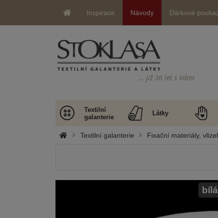
Inspirace
Návody
Dárkové pouka
… již 36 let s Vámi
Textilní
Látky
galanterie
Textilní galanterie
Fixační materiály, vlize
bílá