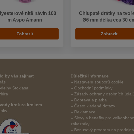
lyesterové nitě návin 100
Chlupaté drátky na tvoř
m Aspo Amann
Ø6 mm délka cca 30 c
Zobrazit
Zobrazit
o by vás zajímat
Důležité informace
nás
» Nastavení souborů cookie
odejny Stoklasa
» Obchodní podmínky
riéra
» Zásady ochrany osobních údaj
» Doprava a platba
vody krok za krokem
» Často kladené dotazy
ánky
» Reklamace
» Slevy a benefity pro velkoobch
zákazníky
» Bonusový program na prodejn