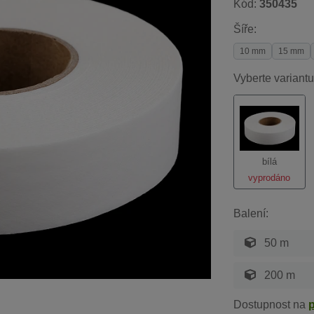
Kód:
350435
Šíře:
10 mm
15 mm
Vyberte variantu
bílá
vyprodáno
Balení:
50 m
200 m
Dostupnost na