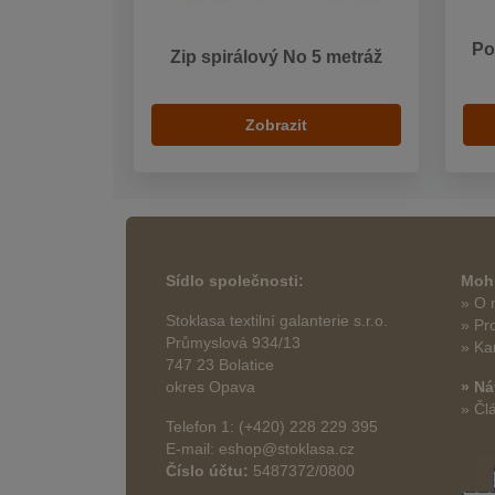
Po
Zip spirálový No 5 metráž
Zobrazit
Sídlo společnosti:
Mohl
» O 
Stoklasa textilní galanterie s.r.o.
» Pr
Průmyslová 934/13
» Ka
747 23 Bolatice
okres Opava
» Ná
» Čl
Telefon 1: (+420) 228 229 395
E-mail: eshop@stoklasa.cz
Číslo účtu:
5487372/0800