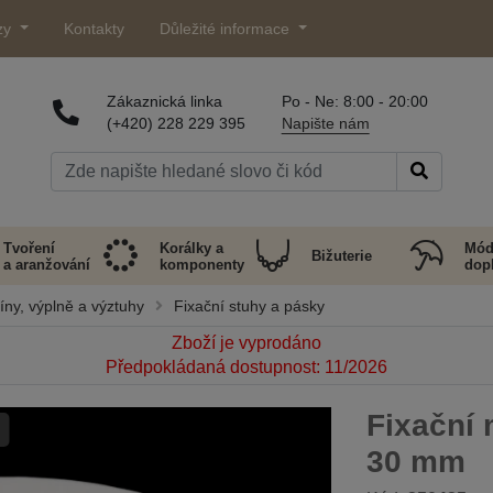
zy
Kontakty
Důležité informace
Zákaznická linka
Po - Ne: 8:00 - 20:00
(+420) 228 229 395
Napište nám
Tvoření
Korálky a
Mód
Bižuterie
a aranžování
komponenty
dop
líny, výplně a výztuhy
Fixační stuhy a pásky
Zboží je vyprodáno
Předpokládaná dostupnost: 11/2026
Fixační 
30 mm