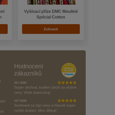
ení
Vyšívací příze DMC Mouliné
m
Spécial Cotton
Zobrazit
Hodnocení
zákazníků
ů
29.7.2026
Super obchod, kvalitní zboží za slušné
ceny. Vřele doporučuji.
odní
19.7.2026
Sortiment za fajn ceny a hlavně super
rychlé dodání. Moc děkuji!.
ách