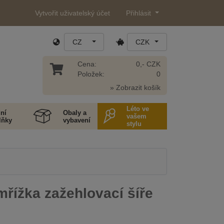
Vytvořit uživatelský účet
Přihlásit
CZ
CZK
Cena:
0,- CZK
Položek:
0
» Zobrazit košík
Léto ve
ní
Obaly a
vašem
lňky
vybavení
stylu
mřížka zažehlovací šíře