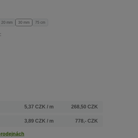
20 mm
30 mm
75 cm
:
5,37 CZK
/ m
268,50 CZK
3,89 CZK
/ m
778,- CZK
prodejnách