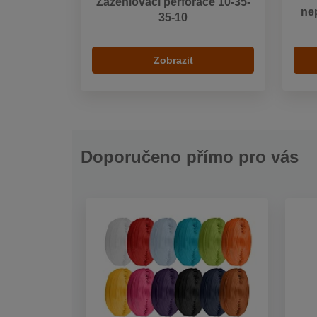
Zažehlovací perforace 10-35-
ne
35-10
Zobrazit
Doporučeno přímo pro vás