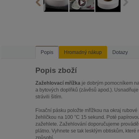
Popis
Hromadný nákup
Dotazy
Popis zboží
Zažehlovací mřížka
je dobrým pomocníkem na 
a bytových doplňků (závěsů apod.). Usnadňuje ap
strávili šitím.
Fixační pásku položte mřížkou na okraj rubové 
žehličkou na 100 °C 15 sekund. Poté papírovou
zažehlete. Zažehlování doporučujeme provádět 
plátno. Vyhnete se tak lesklým obtiskům, které
způsobí.