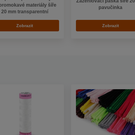
Zažehlovací páska šíře 2
promokavé materiály šíře
pavučinka
20 mm transparentní
Zobrazit
Zobrazit