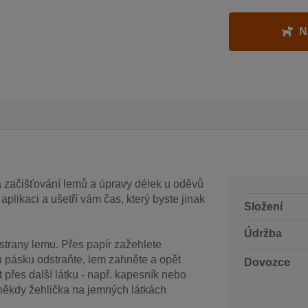
N
začišťování lemů a úpravy délek u oděvů
likaci a ušetří vám čas, který byste jinak
Složení
Údržba
strany lemu. Přes papír zažehlete
 pásku odstraňte, lem zahněte a opět
Dovozce
přes další látku - např. kapesník nebo
 někdy žehlička na jemných látkách