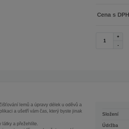
Cena s DP
+
-
šťování lemů a úpravy délek u oděvů a
ikaci a ušetří vám čas, který byste jinak
Složení
látky a přežehlíte.
Údržba