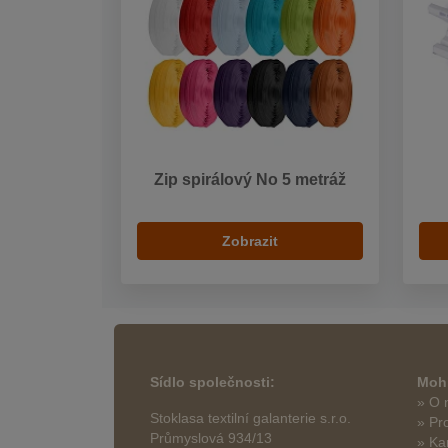
Zip spirálový No 5 metráž
Zobrazit
Sídlo společnosti:
Mohl
» O 
Stoklasa textilní galanterie s.r.o.
» Pr
Průmyslová 934/13
» Ka