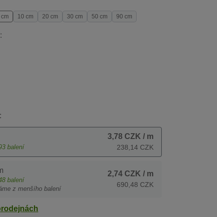
 cm
10 cm
20 cm
30 cm
50 cm
90 cm
:
:
3,78 CZK
/ m
93
balení
238,14 CZK
m
2,74 CZK
/ m
48
balení
690,48 CZK
áme z menšího balení
prodejnách