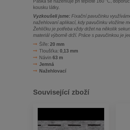
Páska se nažehluje při teplotě 160 °C, doporu
kousku látky.
Vyzkoušeli jsme:
Fixační pavučinku využívám
nažehlovaní aplikací, kdy pavučinku vložíme me
Žehličku je potřeba vždy držet na několik sek
materiál výborně drží. Práce s pavučinkou je j
Šíře:
20 mm
Tloušťka:
0,13 mm
Návin
63 m
Jemná
Nažehlovací
Související zboží