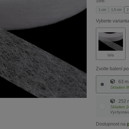
Šíře:
1 cm
1,5 cm
2
Vyberte variantu
bílá
Zvolte balení po
63 m
Skladem
9
252 
Skladem
2
Vychystáv
Dostupnost na