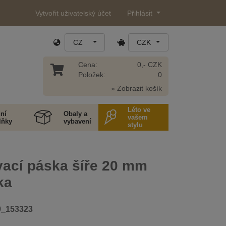
Vytvořit uživatelský účet
Přihlásit
CZ
CZK
Cena:
0,- CZK
Položek:
0
» Zobrazit košík
Léto ve
ní
Obaly a
vašem
lňky
vybavení
stylu
vací páska šíře 20 mm
ka
9_153323