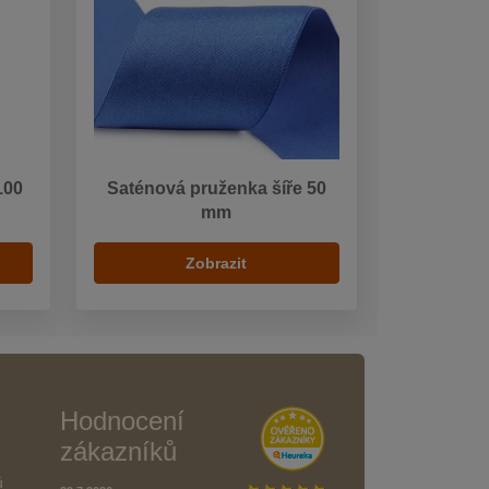
100
Saténová pruženka šíře 50
mm
Zobrazit
Hodnocení
zákazníků
ů