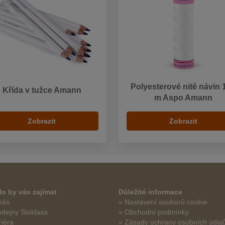
Polyesterové nitě návin 
Křída v tužce Amann
m Aspo Amann
Zobrazit
Zobrazit
o by vás zajímat
Důležité informace
nás
» Nastavení souborů cookie
odejny Stoklasa
» Obchodní podmínky
riéra
» Zásady ochrany osobních údaj