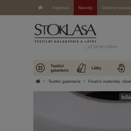
Inspirace
Návody
Dárkové pouka
… již 36 let s Vámi
Textilní
Látky
galanterie
Textilní galanterie
Fixační materiály, vlize
bílá