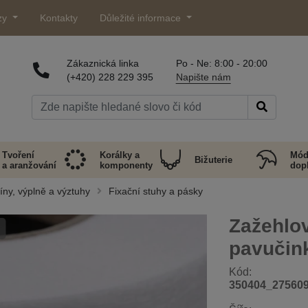
zy
Kontakty
Důležité informace
Zákaznická linka
Po - Ne: 8:00 - 20:00
(+420) 228 229 395
Napište nám
Tvoření
Korálky a
Mód
Bižuterie
a aranžování
komponenty
dop
líny, výplně a výztuhy
Fixační stuhy a pásky
Zažehlo
pavučin
Kód:
350404_27560