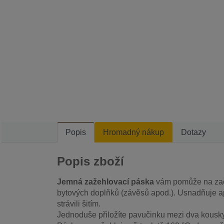
Popis
Hromadný nákup
Dotazy
Popis zboží
Jemná zažehlovací páska
vám pomůže na zači
bytových doplňků (závěsů apod.). Usnadňuje apl
strávili šitím.
Jednoduše přiložíte pavučinku mezi dva kousky 