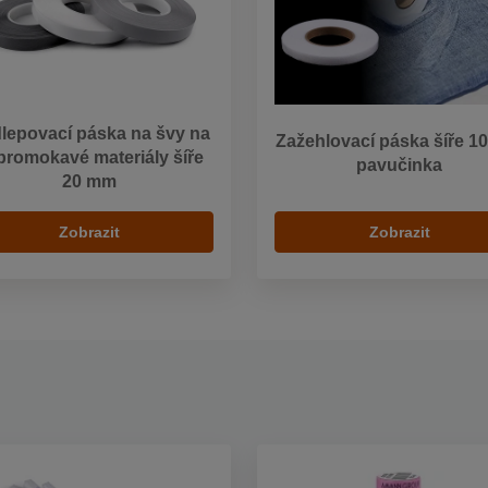
lepovací páska na švy na
Zažehlovací páska šíře 1
promokavé materiály šíře
pavučinka
20 mm
Zobrazit
Zobrazit