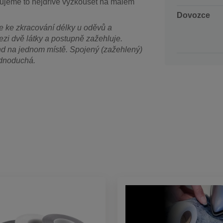
čujeme to nejdříve vyzkoušet na malém
Dovozce
e ke zkracování délky u oděvů a
zi dvě látky a postupně zažehluje.
und na jednom místě. Spojený (zažehlený)
ednoduchá.