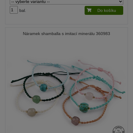
bal.
Do košíku
Náramek shamballa s imitací minerálu 360983