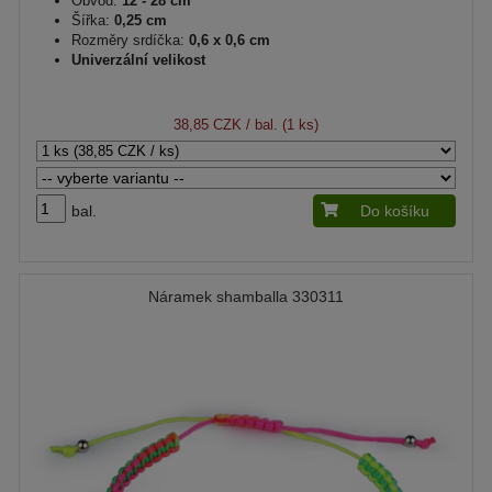
Obvod:
12 - 28 cm
Šířka:
0,25 cm
Rozměry srdíčka:
0,6 x 0,6 cm
Univerzální velikost
38,85 CZK
/ bal. (1 ks)
bal.
Do košíku
Náramek shamballa 330311