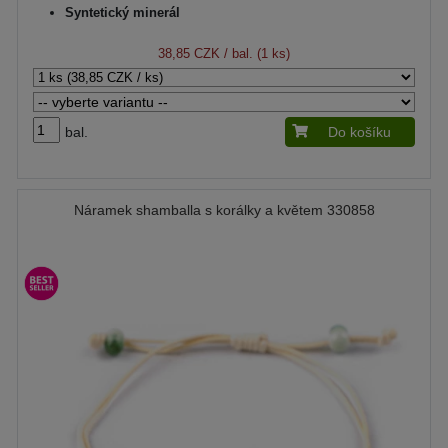
Syntetický minerál
38,85 CZK
/ bal. (1 ks)
bal.
Do košíku
Náramek shamballa s korálky a květem 330858