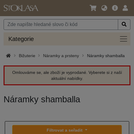
Jazyk
Hlavní
Přihl
/
nabídka
Měna
Kateg
Kategorie
Bižuterie
Náramky a prsteny
Náramky shamballa
Omlouváme se, ale zboží je vyprodané. Vyberete si z naší
aktuální nabídky.
Náramky shamballa
Filtrovat a seřadit