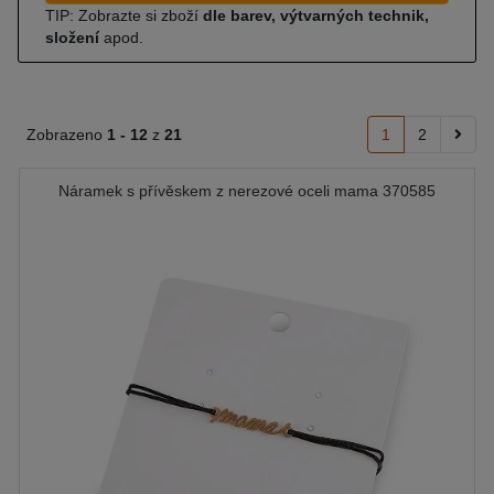
TIP: Zobrazte si zboží
dle barev, výtvarných technik,
složení
apod.
Zobrazeno
1 -
12
z
21
1
2
Náramek s přívěskem z nerezové oceli mama 370585