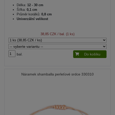
Délka:
12 - 30 cm
Šířka:
0,1 cm
Průměr korálků:
0,8 cm
Univerzální velikost
38,85 CZK
/ bal. (1 ks)
bal.
Do košíku
Náramek shamballa perleťové srdce 330310