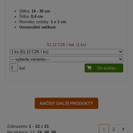
Délka:
14 - 30 cm
Šířka:
0,4 cm
Rozměry ozdoby:
1 x 1 cm
Univerzální velikost
51,12 CZK
/ bal. (1 ks)
bal.
Do košíku
Zobrazeno
1 -
12
z
21
1
2
Na stránce:
12
24
48
96