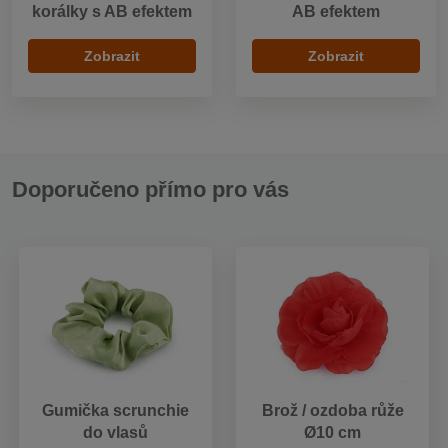
korálky s AB efektem
AB efektem
Zobrazit
Zobrazit
Doporučeno přímo pro vás
Gumička scrunchie
Brož / ozdoba růže
do vlasů
Ø10 cm