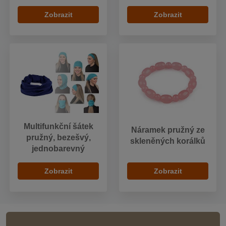
Zobrazit
Zobrazit
Multifunkční šátek
Náramek pružný ze
pružný, bezešvý,
skleněných korálků
jednobarevný
Zobrazit
Zobrazit