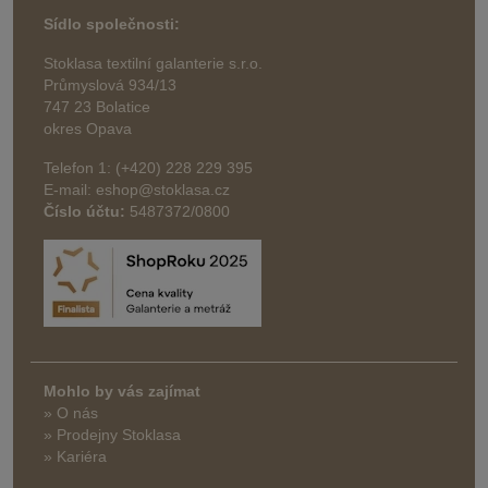
Sídlo společnosti:
Stoklasa textilní galanterie s.r.o.
Průmyslová 934/13
747 23 Bolatice
okres Opava
Telefon 1: (+420) 228 229 395
E-mail: eshop@stoklasa.cz
Číslo účtu:
5487372/0800
Mohlo by vás zajímat
» O nás
» Prodejny Stoklasa
» Kariéra