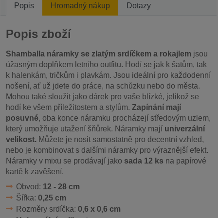
Popis
Hromadný nákup
Dotazy
Popis zboží
Shamballa náramky se zlatým srdíčkem a rokajlem
jsou
úžasným doplňkem letního outfitu. Hodí se jak k šatům, tak
k halenkám, tričkům i plavkám. Jsou ideální pro každodenní
nošení, ať už jdete do práce, na schůzku nebo do města.
Mohou také sloužit jako dárek pro vaše blízké, jelikož se
hodí ke všem příležitostem a stylům.
Zapínání mají
posuvné
, oba konce náramku procházejí středovým uzlem,
který umožňuje utažení šňůrek. Náramky mají
univerzální
velikost.
Můžete je nosit samostatně pro decentní vzhled,
nebo je kombinovat s dalšími náramky pro výraznější efekt.
Náramky v mixu se prodávají jako
sada 12 ks
na papírové
kartě k zavěšení.
Obvod:
12 - 28 cm
Šířka:
0,25 cm
Rozměry srdíčka:
0,6 x 0,6 cm