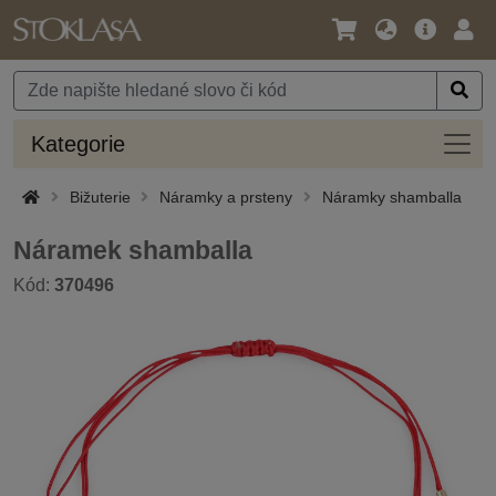
Jazyk
Hlavní
Přihl
/
nabídka
Měna
Kateg
Kategorie
Bižuterie
Náramky a prsteny
Náramky shamballa
Náramek shamballa
Kód:
370496