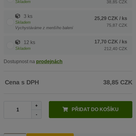
Skladem
38,85 CZK
3 ks
25,29 CZK
/ ks
Skladem
75,87 CZK
Vychystáváme z menšího balení
17,70 CZK
/ ks
12 ks
Skladem
212,40 CZK
Dostupnost na
prodejnách
Cena s DPH
38,85 CZK
+
PŘIDAT DO KOŠÍKU
-