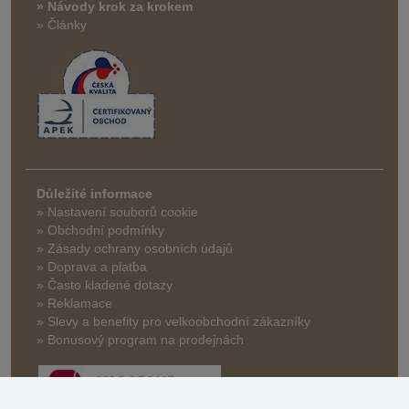
» Návody krok za krokem
» Články
Důležité informace
» Nastavení souborů cookie
» Obchodní podmínky
» Zásady ochrany osobních údajů
» Doprava a platba
» Často kladené dotazy
» Reklamace
» Slevy a benefity pro velkoobchodní zákazníky
» Bonusový program na prodejnách