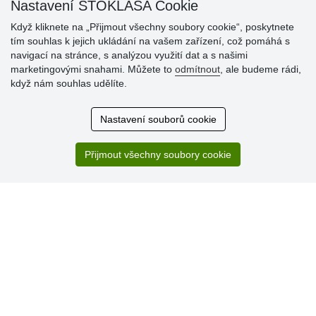
Nastavení STOKLASA Cookie
Když kliknete na „Přijmout všechny soubory cookie“, poskytnete
tím souhlas k jejich ukládání na vašem zařízení, což pomáhá s
Hodnocení
navigací na stránce, s analýzou využití dat a s našimi
zákazníků
marketingovými snahami. Můžete to
odmítnout
, ale budeme rádi,
když nám souhlas udělíte.
29.7.2026
Super obchod, kvalitní zboží za slušné ceny. Vřele
Nastavení souborů cookie
doporučuji.
19.7.2026
Přijmout všechny soubory cookie
Sortiment za fajn ceny a hlavně super rychlé dodání. Moc
děkuji!.
» Aktuálně 19084 recenzí
* Recenze neověřujeme