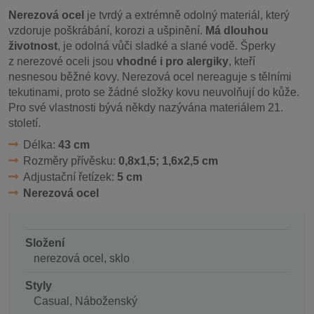
Nerezová ocel
je tvrdý a extrémně odolný materiál, který
vzdoruje poškrábání, korozi a ušpinění.
Má dlouhou
životnost
, je odolná vůči sladké a slané vodě. Šperky
z nerezové oceli jsou
vhodné i pro alergiky
, kteří
nesnesou běžné kovy. Nerezová ocel nereaguje s tělními
tekutinami, proto se žádné složky kovu neuvolňují do kůže.
Pro své vlastnosti bývá někdy nazývána materiálem 21.
století.
Délka:
43 cm
Rozměry přívěsku:
0,8x1,5; 1,6x2,5 cm
Adjustační řetízek:
5 cm
Nerezová ocel
Složení
nerezová ocel, sklo
Styly
Casual, Náboženský