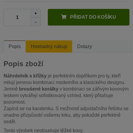
+
PŘIDAT DO KOŠÍKU
-
Popis
Hromadný nákup
Dotazy
Popis zboží
Náhrdelník s křížky
je perfektním doplňkem pro ty, kteří
milují jemnou kombinaci moderního a klasického designu.
Jemně
broušené korálky
v kombinaci se zářivým kovovým
leskem vytvářejí sofistikovaný vzhled, který přitahuje
pozornost.
Zapíná se na karabinku. S možností adjustačního řetízku se
snadno přizpůsobí vašemu krku, aby pokaždé perfektně
seděl.
Tento výrobek neobsahuje těžké kovy.