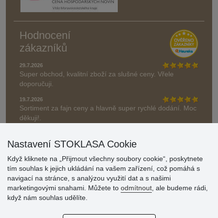
Hodnocení
zákazníků
29.7.2026
Super obchod, kvalitní zboží za slušné ceny. Vřele
doporučuji.
19.7.2026
Sortiment za fajn ceny a hlavně super rychlé dodání. Moc
děkuji!.
» Aktuálně 19084 recenzí
Nastavení STOKLASA Cookie
* Recenze neověřujeme
Když kliknete na „Přijmout všechny soubory cookie“, poskytnete
tím souhlas k jejich ukládání na vašem zařízení, což pomáhá s
navigací na stránce, s analýzou využití dat a s našimi
marketingovými snahami. Můžete to
odmítnout
, ale budeme rádi,
když nám souhlas udělíte.