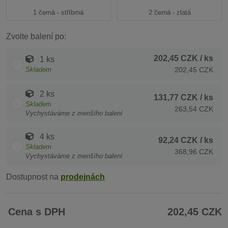
1 černá - stříbrná
2 černá - zlatá
Zvolte balení po:
202,45 CZK
/ ks
1 ks
Skladem
202,45 CZK
2 ks
131,77 CZK
/ ks
Skladem
263,54 CZK
Vychystáváme z menšího balení
4 ks
92,24 CZK
/ ks
Skladem
368,96 CZK
Vychystáváme z menšího balení
Dostupnost na
prodejnách
Cena s DPH
202,45 CZK