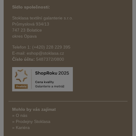
Sídlo společnosti:
Stoklasa textilní galanterie s.r.o.
Průmyslová 934/13
747 23 Bolatice
okres Opava
Telefon 1: (+420) 228 229 395
E-mail: eshop@stoklasa.cz
Číslo účtu:
5487372/0800
Mohlo by vás zajímat
» O nás
» Prodejny Stoklasa
» Kariéra