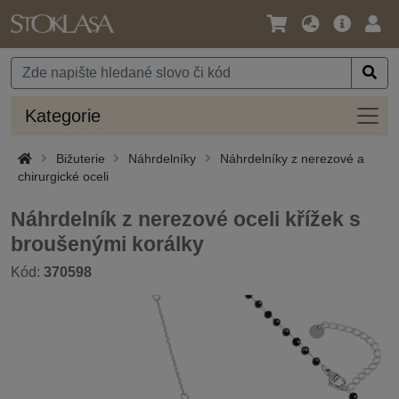
Jazyk
Hlavní
Přihl
/
nabídka
Měna
Kateg
Kategorie
Bižuterie
Náhrdelníky
Náhrdelníky z nerezové a
chirurgické oceli
Náhrdelník z nerezové oceli křížek s
broušenými korálky
Kód:
370598