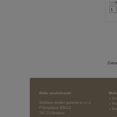
Zobr
Sídlo společnosti:
Mohl
» O 
Stoklasa textilní galanterie s.r.o.
» Pr
Průmyslová 934/13
» Ka
747 23 Bolatice