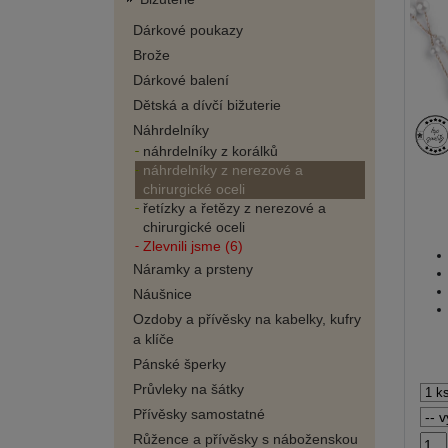
Dárkové poukazy
Brože
Dárkové balení
Dětská a dívčí bižuterie
Náhrdelníky
náhrdelníky z korálků
náhrdelníky z nerezové a
chirurgické oceli
řetízky a řetězy z nerezové a
chirurgické oceli
Zlevnili jsme (6)
Náramky a prsteny
Náušnice
Ozdoby a přívěsky na kabelky, kufry
a klíče
Pánské šperky
Průvleky na šátky
Přívěsky samostatné
Růžence a přívěsky s náboženskou