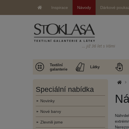
Inspirace
Návody
Dárkové pouka
… již 36 let s Vámi
Textilní
Látky
galanterie
Speciální nabídka
Ná
Novinky
Nové barvy
Náhrdel
extrémn
Zlevnili jsme
Nerezov