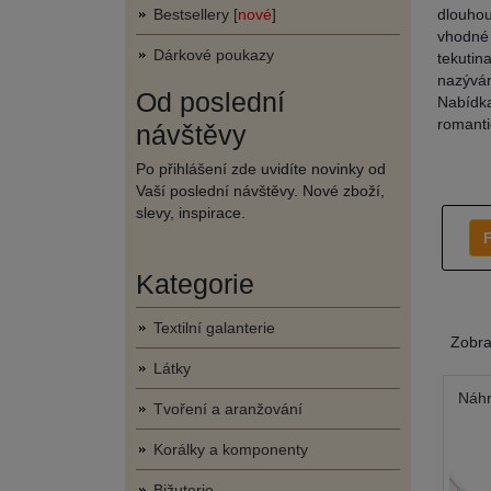
Bestsellery [
nové
]
dlouhou
vhodné 
Dárkové poukazy
tekutin
nazýván
Od poslední
Nabídka
romanti
návštěvy
Po přihlášení zde uvidíte novinky od
Vaší poslední návštěvy. Nové zboží,
slevy, inspirace.
F
Kategorie
Textilní galanterie
Zobr
Látky
Náhr
Tvoření a aranžování
Korálky a komponenty
Bižuterie