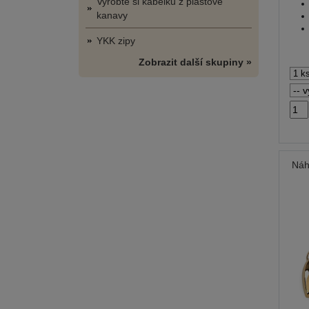
Vyrobte si kabelku z plastové
kanavy
YKK zipy
Zobrazit další skupiny »
Náh