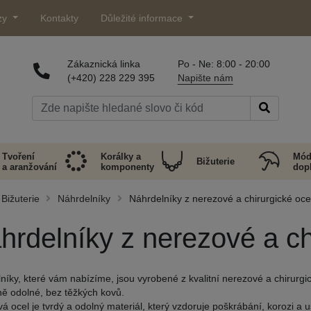
zy
Kontakty
Důležité informace
Zákaznická linka
Po - Ne: 8:00 - 20:00
(+420) 228 229 395
Napište nám
Tvoření
Korálky a
Mód
Bižuterie
a aranžování
komponenty
dop
Bižuterie
Náhrdelníky
Náhrdelníky z nerezové a chirurgické ocel
hrdelníky z nerezové a ch
níky, které vám nabízíme, jsou vyrobené z kvalitní nerezové a chirurgic
ě odolné, bez těžkých kovů.
á ocel je tvrdý a odolný materiál, který vzdoruje poškrábání, korozi a 