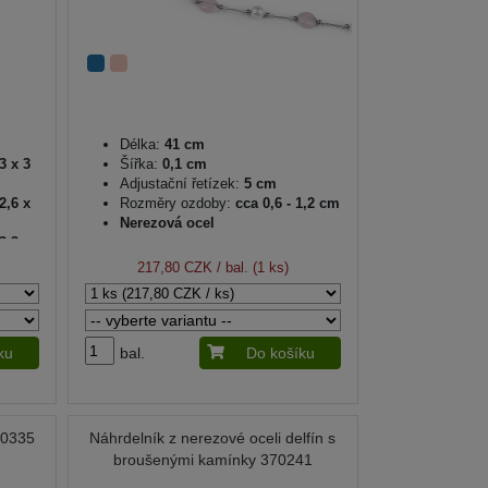
Délka:
41 cm
3 x 3
Šířka:
0,1 cm
Adjustační řetízek:
5 cm
2,6 x
Rozměry ozdoby:
cca 0,6 - 1,2 cm
Nerezová ocel
3,3 x
217,80 CZK
/ bal. (1 ks)
ku
bal.
Do košíku
70335
Náhrdelník z nerezové oceli delfín s
broušenými kamínky 370241