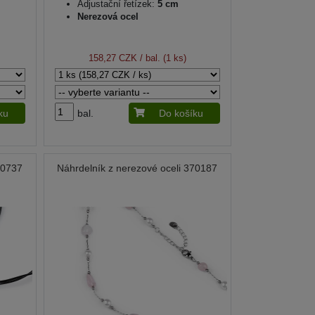
Adjustační řetízek:
5 cm
Nerezová ocel
158,27 CZK
/ bal. (1 ks)
ku
bal.
Do košíku
70737
Náhrdelník z nerezové oceli 370187