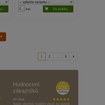
ku
bal.
Do košíku
1
2
...
5
Hodnocení
zákazníků
ů
29.7.2026
Super obchod, kvalitní zboží za slušné