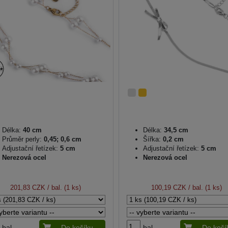
Délka:
40 cm
Délka:
34,5 cm
Průměr perly:
0,45; 0,6 cm
Šířka:
0,2 cm
Adjustační řetízek:
5 cm
Adjustační řetízek:
5 cm
Nerezová ocel
Nerezová ocel
201,83 CZK
/ bal. (1 ks)
100,19 CZK
/ bal. (1 ks)
bal.
Do košíku
bal.
Do koší