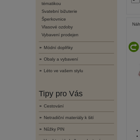
tématikou
Svatební bižuterie
Šperkovnice
Náh
Vlasové ozdoby
Vybavení prodejen
Módní doplňky
Obaly a vybavení
Léto ve vašem stylu
Tipy pro Vás
Cestování
Netradiční materiály k šití
Nůžky PIN