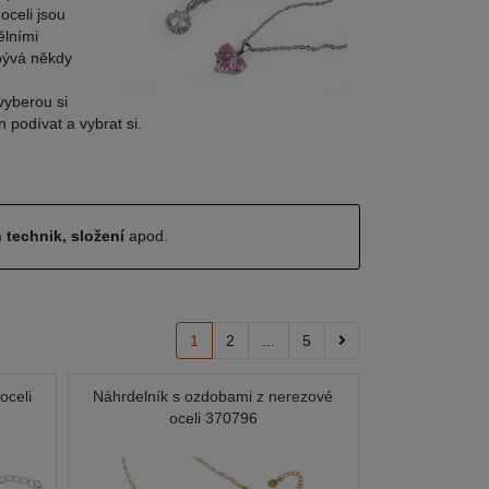
oceli jsou
ělními
 bývá někdy
vyberou si
n podívat a vybrat si.
 technik, složení
apod.
1
2
...
5
oceli
Náhrdelník s ozdobami z nerezové
oceli 370796