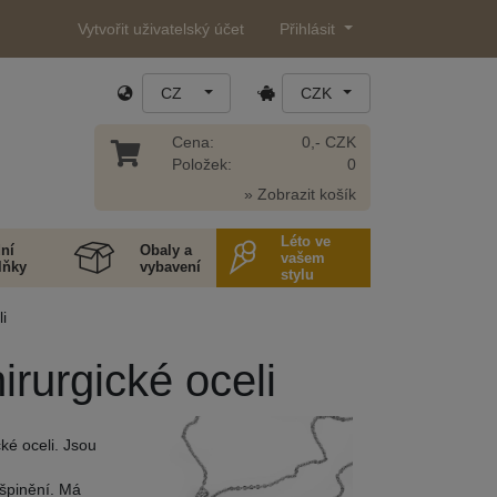
Vytvořit uživatelský účet
Přihlásit
CZ
CZK
Cena:
0,- CZK
Položek:
0
» Zobrazit košík
Léto ve
ní
Obaly a
vašem
lňky
vybavení
stylu
i
irurgické oceli
ké oceli. Jsou
ušpinění. Má