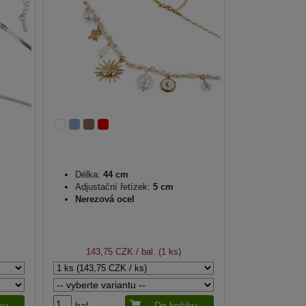
Délka:
44 cm
Adjustační řetízek:
5 cm
Nerezová ocel
143,75 CZK
/ bal. (1 ks)
ku
bal.
Do košíku