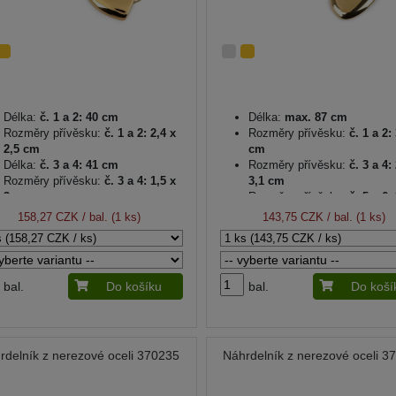
Délka:
č. 1 a 2: 40 cm
Délka:
max. 87 cm
Rozměry přívěsku:
č. 1 a 2: 2,4 x
Rozměry přívěsku:
č. 1 a 2: 
2,5 cm
cm
Délka:
č. 3 a 4: 41 cm
Rozměry přívěsku:
č. 3 a 4: 
Rozměry přívěsku:
č. 3 a 4: 1,5 x
3,1 cm
3 cm
Rozměry přívěsku:
č. 5 a 6: 
Adjustační řetízek:
5 cm
4,6 cm
158,27 CZK
/ bal. (1 ks)
143,75 CZK
/ bal. (1 ks)
Nerezová ocel
bal.
Do košíku
bal.
Do koší
rdelník z nerezové oceli 370235
Náhrdelník z nerezové oceli 3