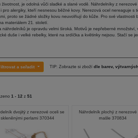
 životnost, je odolná vůči sladké a slané vodě. Náhrdelníky z nerezové 
i pro alergiky, kteří nesnesou běžné kovy. Nerezová ocel nereaguje s t
ami, proto se žádné složky kovu neuvolňují do kůže. Pro své vlastnosti
a materiálem 21. století.
 náhrdelníků je opravdu velmi široká. Motivů je nepřeberné množství, 
cké duše i velké rebelky, které na srdíčka a květinky nejsou. Stačí se je
TIP: Zobrazte si zboží
dle barev, výtvarných
iltrovat a seřadit
azeno
1 -
12
z
51
delník dvojitý z nerezové oceli se
Náhrdelník plochý z nerezové 
skleněnými perlami 370344
mašle 370834