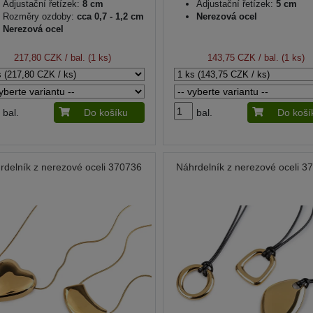
Adjustační řetízek:
8 cm
Adjustační řetízek:
5 cm
Rozměry ozdoby:
cca 0,7 - 1,2 cm
Nerezová ocel
Nerezová ocel
217,80 CZK
/ bal. (1 ks)
143,75 CZK
/ bal. (1 ks)
bal.
Do košíku
bal.
Do koší
rdelník z nerezové oceli 370736
Náhrdelník z nerezové oceli 3