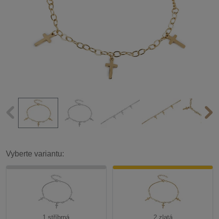
Vyberte variantu:
1 stříbrná
2 zlatá