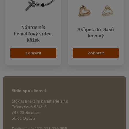
Náhrdelník
Skřipec do vlasů
hematitový srdce,
kovový
křížek
Zobrazit
Zobrazit
Sídlo společnosti:
Stoklasa textilní galanterie s.r.o.
Průmyslová 934/13
747 23 Bolatice
okres Opava
Telefon 1: (+420) 228 229 395