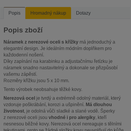
Popis
Hromadný nákup
Dotazy
Popis zboží
Náramek z nerezové oceli s křížky
má jednoduchý a
elegantní design. Je ideálním módním doplňkem pro
každodenní nošení.
Díky zapínání na karabinku a adjustačnímu řetízku je
náramek snadno nastavitelný a dokonale se přizpůsobí
vašemu zápěstí.
Rozměry křížku jsou 5 x 10 mm.
Tento výrobek neobsahuje těžké kovy.
Nerezová ocel
je tvrdý a extrémně odolný materiál, který
vzdoruje poškrábání, korozi a ušpinění.
Má dlouhou
životnost
, je odolná vůči sladké a slané vodě. Šperky
z nerezové oceli jsou
vhodné i pro alergiky
, kteří
nesnesou běžné kovy. Nerezová ocel nereaguje s tělními
tekutinami, proto se žádné složky kovu neuvolňují do kůže.