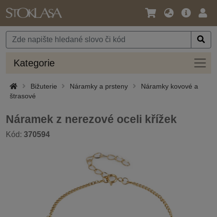
Jazyk
Hlavní
Přihl
/
nabídka
Měna
Kateg
Kategorie
Bižuterie
Náramky a prsteny
Náramky kovové a
štrasové
Náramek z nerezové oceli křížek
Kód:
370594