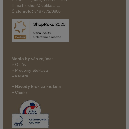
E-mail: eshop@stoklasa.cz
Číslo účtu:
5487372/0800
Mohlo by vás zajímat
» O nás
» Prodejny Stoklasa
» Kariéra
» Návody krok za krokem
» Články