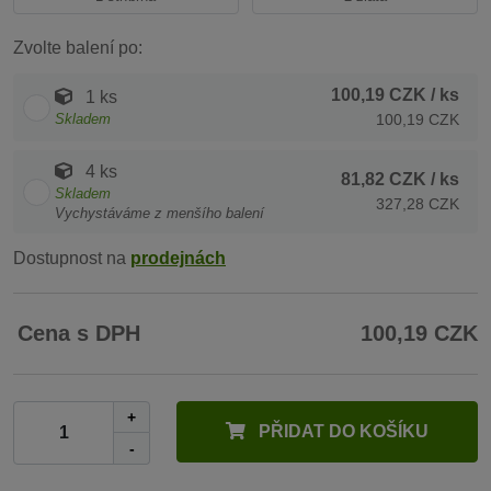
Zvolte balení po:
100,19 CZK
/ ks
1 ks
Skladem
100,19 CZK
4 ks
81,82 CZK
/ ks
Skladem
327,28 CZK
Vychystáváme z menšího balení
Dostupnost na
prodejnách
Cena s DPH
100,19 CZK
+
PŘIDAT DO KOŠÍKU
-