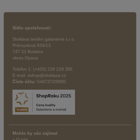
Sídlo společnosti:
Stoklasa textilní galanterie s.r.o.
Průmyslová 934/13
747 23 Bolatice
okres Opava
Telefon 1: (+420) 228 229 395
E-mail: eshop@stoklasa.cz
Číslo účtu:
5487372/0800
Mohlo by vás zajímat
» O nás