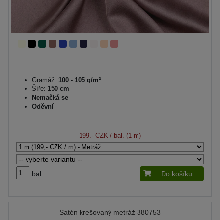
Gramáž:
100 - 105 g/m²
Šíře:
150 cm
Nemačká se
Oděvní
199,- CZK
/ bal. (1 m)
bal.
Do košíku
Satén krešovaný metráž 380753