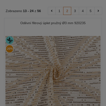
Zobrazeno
13 -
24
z
56
1
2
3
4
5
Oděvní flitrový úplet pružný Ø3 mm 920235
-20%