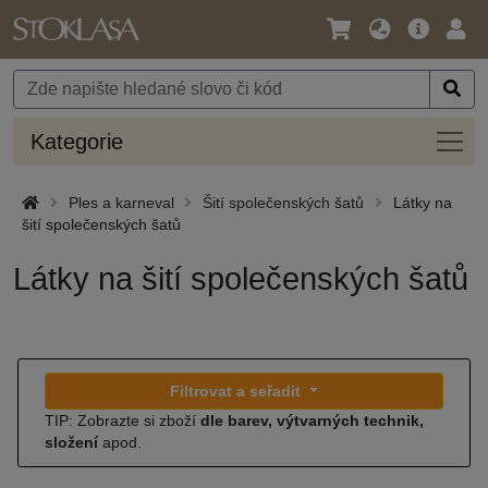
Jazyk
Hlavní
Přihl
/
nabídka
Měna
Kateg
Kategorie
Ples a karneval
Šití společenských šatů
Látky na
šití společenských šatů
Látky na šití společenských šatů
Filtrovat a seřadit
TIP: Zobrazte si zboží
dle barev, výtvarných technik,
složení
apod.