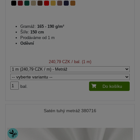
Gramáž:
165 - 190 g/m²
Šíře:
150 cm
Prodáváme od 1 m
Oděvní
240,79 CZK
/ bal. (1 m)
bal.
Do košíku
Satén tuhý metráž 380716