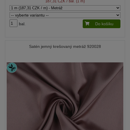
187,31 CZK
/ bal. (1 m)
bal.
Do košíku
Satén jemný krešovaný metráž 920028