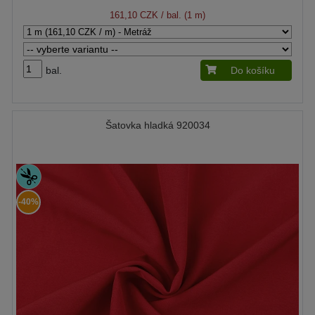
161,10 CZK
/ bal. (1 m)
bal.
Do košíku
Šatovka hladká 920034
-40%