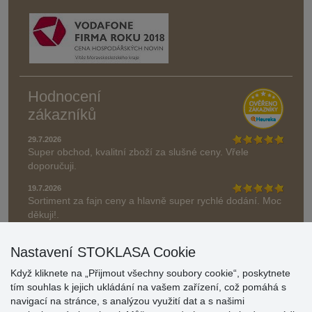
Hodnocení
zákazníků
29.7.2026
Super obchod, kvalitní zboží za slušné ceny. Vřele
doporučuji.
19.7.2026
Sortiment za fajn ceny a hlavně super rychlé dodání. Moc
děkuji!.
» Aktuálně 19084 recenzí
Nastavení STOKLASA Cookie
* Recenze neověřujeme
Když kliknete na „Přijmout všechny soubory cookie“, poskytnete
tím souhlas k jejich ukládání na vašem zařízení, což pomáhá s
navigací na stránce, s analýzou využití dat a s našimi