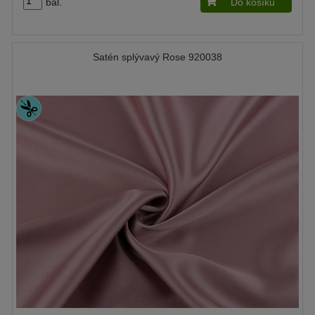
bal.
Do košíku
Satén splývavý Rose 920038