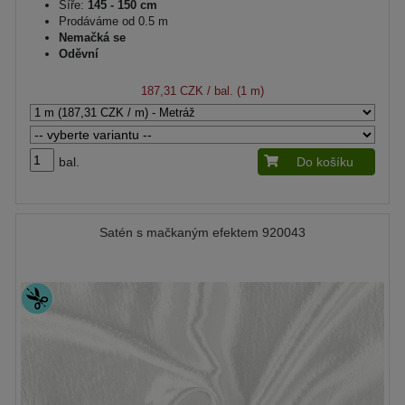
Šíře:
145 - 150 cm
Prodáváme od 0.5 m
Nemačká se
Oděvní
187,31 CZK
/ bal. (1 m)
bal.
Do košíku
Satén s mačkaným efektem 920043