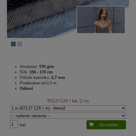
Hmotnost:
570 g/m
Šíře:
150 - 170 cm
Průměr kamínku:
2,7 mm
Prodáváme od 0.5 m
Oděvní
873,27 CZK
/ bal. (1 m)
bal.
Do košíku