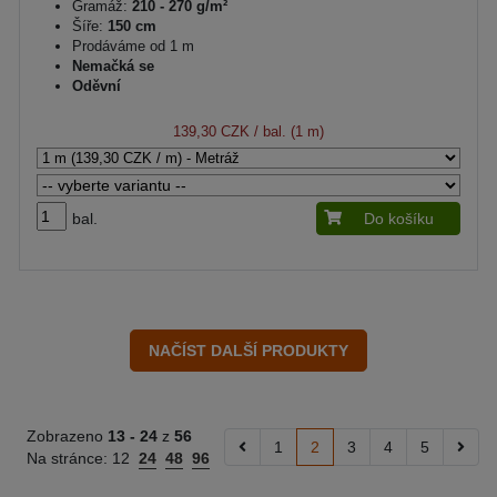
Gramáž:
210 - 270 g/m²
Šíře:
150 cm
Prodáváme od 1 m
Nemačká se
Oděvní
139,30 CZK
/ bal. (1 m)
bal.
Do košíku
Zobrazeno
13 -
24
z
56
1
2
3
4
5
Na stránce:
12
24
48
96