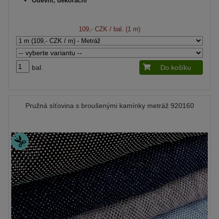
Oděvní, dekorační
109,- CZK
/ bal. (1 m)
bal.
Do košíku
Pružná síťovina s broušenými kamínky metráž 920160