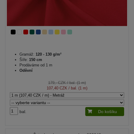
Gramáž:
120 - 130 g/m²
Šíře:
150 cm
Prodáváme od 1 m
Oděvní
179,- CZK
/ bal. (1 m)
107,40 CZK
/ bal. (1 m)
bal.
Do košíku