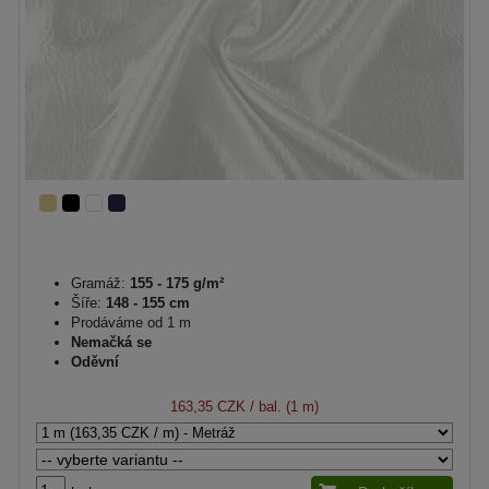
Gramáž:
155 - 175 g/m²
Šíře:
148 - 155 cm
Prodáváme od 1 m
Nemačká se
Oděvní
163,35 CZK
/ bal. (1 m)