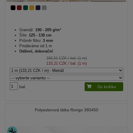
Gramáž:
190 - 205 g/m²
Šíře:
125 - 130 cm
Průměr flitru:
3 mm
Prodáváme od 1 m
Oděvní, dekorační
166,51 CZK
/ bal. (1 m)
133,21 CZK
/ bal. (1 m)
bal.
Do košíku
Polyesterová látka Rongo 380450