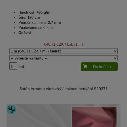
Hmotnost:
495 g/m
Šíře:
170 cm
Průměr kamínku:
2,7 mm
Prodáváme od 0.5 m
Oděvní
840,71 CZK
/ bal. (1 m)
bal.
Do košíku
Satén Armano elastický / imitace hedvábí 920371