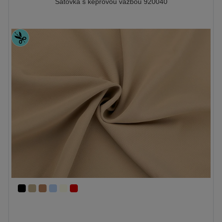
Šatovka s keprovou vazbou 920040