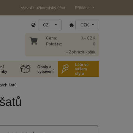
Vytvořit uživatelský účet
Přihlásit
CZ
CZK
Cena:
0,- CZK
Položek:
0
» Zobrazit košík
Léto ve
ní
Obaly a
vašem
lňky
vybavení
stylu
kých šatů
 šatů