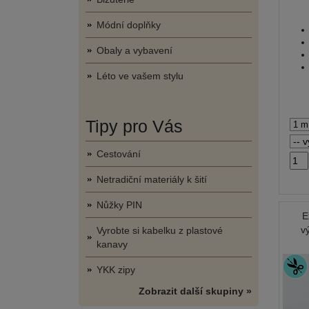
Módní doplňky
Obaly a vybavení
Léto ve vašem stylu
Tipy pro Vás
Cestování
Netradiční materiály k šití
Nůžky PIN
E
v
Vyrobte si kabelku z plastové
kanavy
YKK zipy
Zobrazit další skupiny »