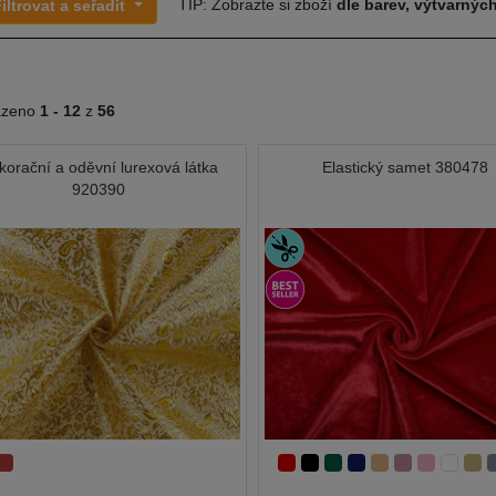
TIP: Zobrazte si zboží
dle barev, výtvarných
iltrovat a seřadit
azeno
1 -
12
z
56
korační a oděvní lurexová látka
Elastický samet 380478
920390