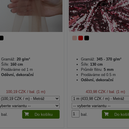
Gramáž:
20 g/m²
Gramáž:
345 - 370 g/m²
Šíře:
160 cm
Šíře:
130 cm
Prodáváme od 1 m
Průměr flitru:
5 mm
Oděvní, dekorační
Prodáváme od 0.5 m
Oděvní, dekorační
100,19 CZK
/ bal. (1 m)
433,98 CZK
/ bal. (1 m)
bal.
Do košíku
bal.
Do koší