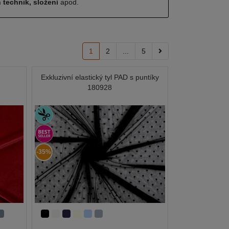
 technik, složení
apod.
1
2
...
5
Exkluzivní elastický tyl PAD s puntíky
180928
-35%