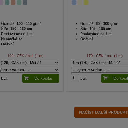
Gramáž:
100 - 115 g/m²
Gramáž:
85 - 100 g/m²
Šíře:
150 - 160 cm
Šíře:
145 - 165 cm
Prodáváme od 1 m
Prodáváme od 1 m
Nemačká se
Oděvní
Oděvní
129,- CZK
/ bal. (1 m)
179,- CZK
/ bal. (1 m)
bal.
Do košíku
bal.
Do koší