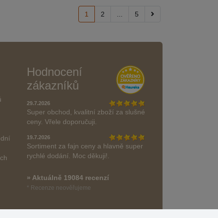
1
2
...
5
Hodnocení
zákazníků
ů
29.7.2026
Super obchod, kvalitní zboží za slušné
ceny. Vřele doporučuji.
odní
19.7.2026
Sortiment za fajn ceny a hlavně super
rychlé dodání. Moc děkuji!.
ách
» Aktuálně 19084 recenzí
* Recenze neověřujeme