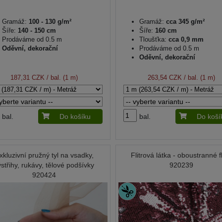
Gramáž:
100 - 130 g/m²
Gramáž:
cca 345 g/m²
Šíře:
140 - 150 cm
Šíře:
160 cm
Prodáváme od 0.5 m
Tloušťka:
cca 0,9 mm
Oděvní, dekorační
Prodáváme od 0.5 m
Oděvní, dekorační
187,31 CZK
/ bal. (1 m)
263,54 CZK
/ bal. (1 m)
bal.
Do košíku
bal.
Do koší
xkluzivní pružný tyl na vsadky,
Flitrová látka - oboustranné fl
ýstřihy, rukávy, tělové podšívky
920239
920424