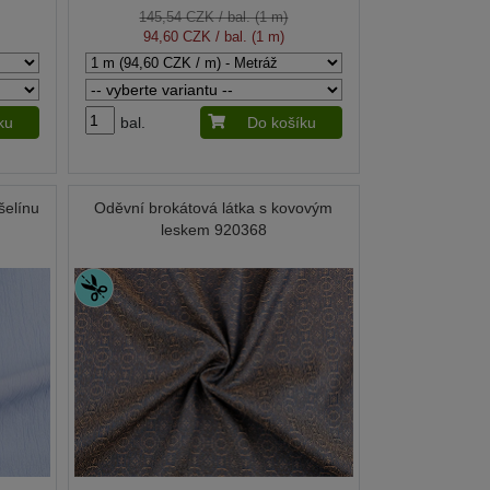
145,54 CZK
/ bal. (1 m)
94,60 CZK
/ bal. (1 m)
ku
bal.
Do košíku
šelínu
Oděvní brokátová látka s kovovým
leskem 920368