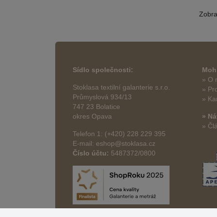
Zobr
Sídlo společnosti:
Mohl
» O 
Stoklasa textilní galanterie s.r.o.
» Pr
Průmyslová 934/13
» Ka
747 23 Bolatice
okres Opava
» Ná
» Čl
Telefon 1: (+420) 228 229 395
E-mail: eshop@stoklasa.cz
Číslo účtu:
5487372/0800