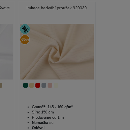
lývavé
Imitace hedvábí proužek 920039
-35%
Gramáž:
145 - 160 g/m²
Šíře:
150 cm
Prodáváme od 1 m
Nemačká se
Oděvní