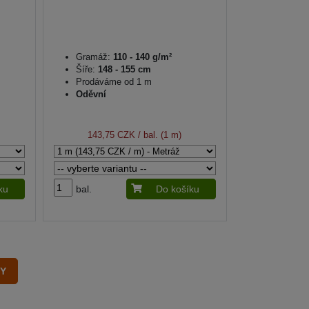
Gramáž:
110 - 140 g/m²
Šíře:
148 - 155 cm
Prodáváme od 1 m
Oděvní
143,75 CZK
/ bal. (1 m)
ku
bal.
Do košíku