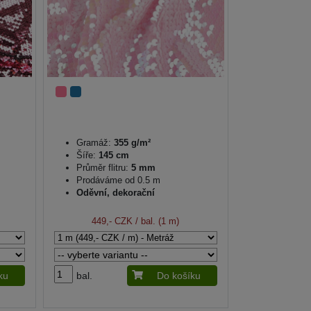
Gramáž:
355 g/m²
Šíře:
145 cm
Průměr flitru:
5 mm
Prodáváme od 0.5 m
Oděvní, dekorační
449,- CZK
/ bal. (1 m)
ku
bal.
Do košíku