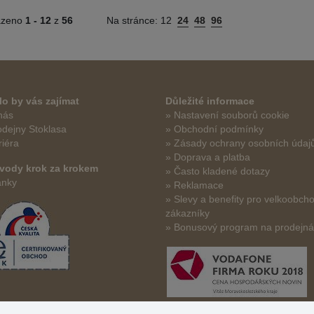
azeno
1 -
12
z
56
Na stránce:
12
24
48
96
o by vás zajímat
Důležité informace
nás
» Nastavení souborů cookie
odejny Stoklasa
» Obchodní podmínky
riéra
» Zásady ochrany osobních údaj
» Doprava a platba
vody krok za krokem
» Často kladené dotazy
ánky
» Reklamace
» Slevy a benefity pro velkoobch
zákazníky
» Bonusový program na prodejn