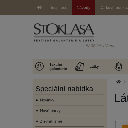
Inspirace
Návody
Dárkové pouka
… již 36 let s Vámi
Textilní
Látky
galanterie
Speciální nabídka
Lá
Novinky
Nové barvy
Zlevnili jsme