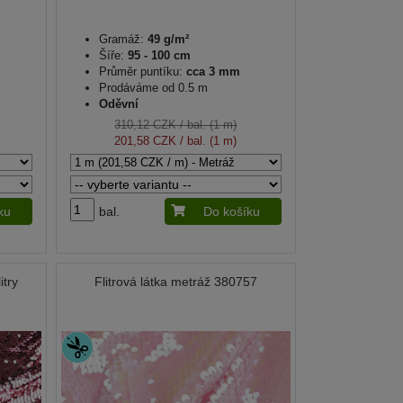
Gramáž:
49 g/m²
Šíře:
95 - 100 cm
Průměr puntíku:
cca 3 mm
Prodáváme od 0.5 m
Oděvní
310,12 CZK
/ bal. (1 m)
201,58 CZK
/ bal. (1 m)
ku
bal.
Do košíku
itry
Flitrová látka metráž 380757