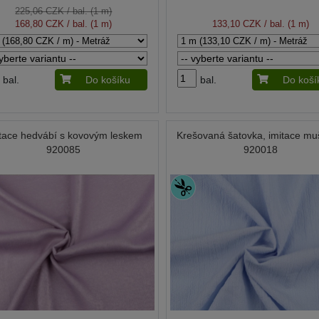
225,06 CZK
/ bal. (1 m)
168,80 CZK
/ bal. (1 m)
133,10 CZK
/ bal. (1 m)
bal.
Do košíku
bal.
Do koší
tace hedvábí s kovovým leskem
Krešovaná šatovka, imitace mu
920085
920018