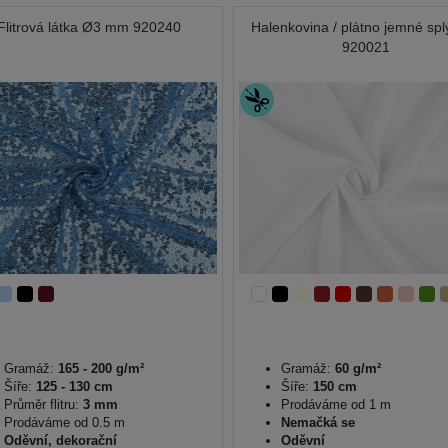
Flitrová látka Ø3 mm 920240
Halenkovina / plátno jemné sp
920021
Gramáž:
165 - 200 g/m²
Gramáž:
60 g/m²
Šíře:
125 - 130 cm
Šíře:
150 cm
Průměr flitru:
3 mm
Prodáváme od 1 m
Prodáváme od 0.5 m
Nemačká se
Oděvní, dekorační
Oděvní