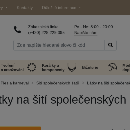
zy
Kontakty
Důležité informace
Zákaznická linka
Po - Ne: 8:00 - 20:00
(+420) 228 229 395
Napište nám
Tvoření
Korálky a
Mód
Bižuterie
a aranžování
komponenty
dop
Ples a karneval
Šití společenských šatů
Látky na šití společens
tky na šití společenských