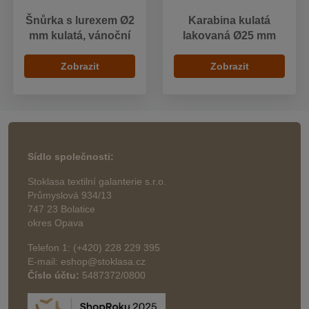
Šnůrka s lurexem Ø2
Karabina kulatá
mm kulatá, vánoční
lakovaná Ø25 mm
Zobrazit
Zobrazit
Sídlo společnosti:
Stoklasa textilní galanterie s.r.o.
Průmyslová 934/13
747 23 Bolatice
okres Opava
Telefon 1: (+420) 228 229 395
E-mail: eshop@stoklasa.cz
Číslo účtu:
5487372/0800