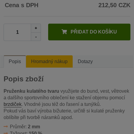
Cena s DPH
212,50 CZK
+
PŘIDAT DO KOŠÍKU
-
Popis
Hromadný nákup
Dotazy
Popis zboží
Pruženku kulatého tvaru
využijete do bund, vest, větrovek
a dalšího sportovního oblečení ke stažení objemu pomocí
brzdiček
. Vhodné jsou též do řasení a tunýlků.
Pokud vás baví výroba bižuterie, určitě si kulaté pruženky
oblíbíte při tvorbě náramků apod.
Průměr:
2 mm
Tažnost:
150 %