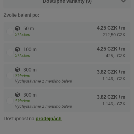
Dostupné varianty (9)
Zvolte balení po:
4,25 CZK
/ m
50 m
Skladem
212,50 CZK
4,25 CZK
/ m
100 m
Skladem
425,- CZK
300 m
3,82 CZK
/ m
Skladem
1 146,- CZK
Vychystáváme z menšího balení
300 m
3,82 CZK
/ m
Skladem
1 146,- CZK
Vychystáváme z menšího balení
Dostupnost na
prodejnách