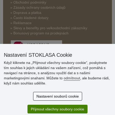
» Obchodní podmínky
» Zásady ochrany osobních údajů
» Doprava a platba
» Často kladené dotazy
» Reklamace
» Slevy a benefity pro velkoobchodní zákazníky
» Bonusový program na prodejnách
Nastavení STOKLASA Cookie
Když kliknete na „Přijmout všechny soubory cookie“, poskytnete
tím souhlas k jejich ukládání na vašem zařízení, což pomáhá s
Hodnocení
navigací na stránce, s analýzou využití dat a s našimi
zákazníků
marketingovými snahami. Můžete to
odmítnout
, ale budeme rádi,
když nám souhlas udělíte.
29.7.2026
Super obchod, kvalitní zboží za slušné ceny. Vřele
Nastavení souborů cookie
doporučuji.
19.7.2026
Přijmout všechny soubory cookie
Sortiment za fajn ceny a hlavně super rychlé dodání. Moc
děkuji!.