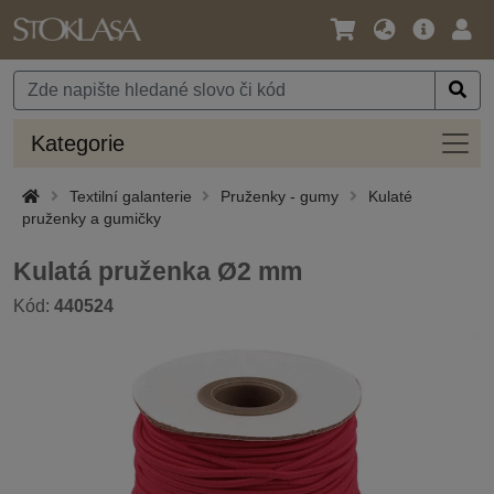
Jazyk
Hlavní
Přihl
/
nabídka
Měna
Kateg
Kategorie
Textilní galanterie
Pruženky - gumy
Kulaté
pruženky a gumičky
Kulatá pruženka Ø2 mm
Kód:
440524