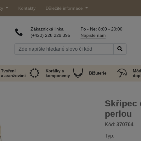
zy
Kontakty
Důležité informace
Zákaznická linka
Po - Ne: 8:00 - 20:00
(+420) 228 229 395
Napište nám
Tvoření
Korálky a
Mód
Bižuterie
a aranžování
komponenty
dop
Skřipec 
perlou
Kód:
370764
Typ: