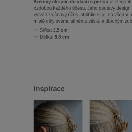
Kovový skřipec do vlasů s perlou
je elegantn
ozdobou každého účesu. Jeho poutavý design 
vytvoří zajímavý účes, oblíbíte si jej na všední n
místě díky svému silnému stisku a dlouhým zu
Šířka:
3,5 cm
Délka:
6,8 cm
Inspirace