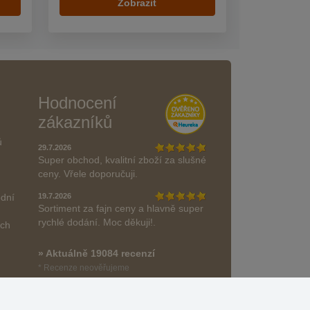
Zobrazit
Hodnocení
zákazníků
ů
29.7.2026
Super obchod, kvalitní zboží za slušné
ceny. Vřele doporučuji.
odní
19.7.2026
Sortiment za fajn ceny a hlavně super
rychlé dodání. Moc děkuji!.
ách
» Aktuálně 19084 recenzí
* Recenze neověřujeme