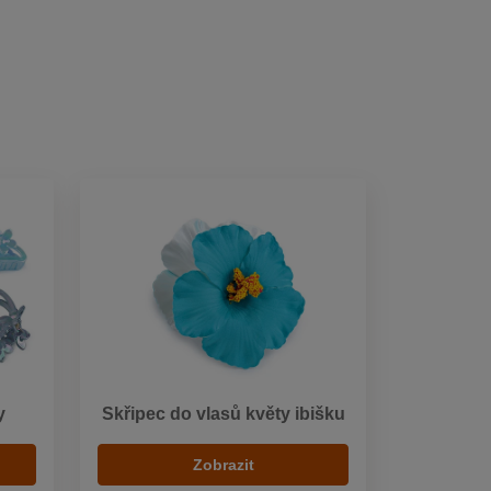
y
Skřipec do vlasů květy ibišku
Zobrazit