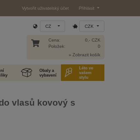
Vytvořit uživatelský účet
Přihlásit
CZ
CZK
Cena:
0,- CZK
Položek:
0
» Zobrazit košík
Léto ve
ní
Obaly a
vašem
lňky
vybavení
stylu
do vlasů kovový s