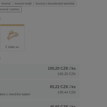
kovový
kovový motýl
kovový s broušenými kamínky
kovový s perlou
:
2 zlatá sv.
:
100,20 CZK
/ ks
100,20 CZK
65,22 CZK
/ ks
130,44 CZK
áme z menšího balení
s
45,65 CZK
/ ks