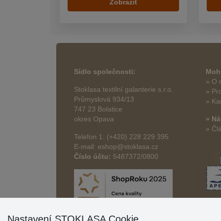
Zobrazit
Sídlo společnosti:
Mohl
» O 
Stoklasa textilní galanterie s.r.o.
» Pr
Průmyslová 934/13
» Ka
747 23 Bolatice
okres Opava
» Ná
» Čl
Telefon 1: (+420) 228 229 395
E-mail: eshop@stoklasa.cz
Číslo účtu:
5487372/0800
Nastavení STOKLASA Cookie