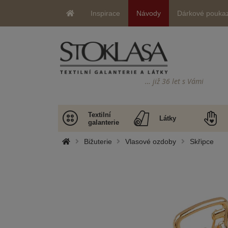
Inspirace
Návody
Dárkové pouka
… již 36 let s Vámi
Textilní
Látky
galanterie
Bižuterie
Vlasové ozdoby
Skřipce