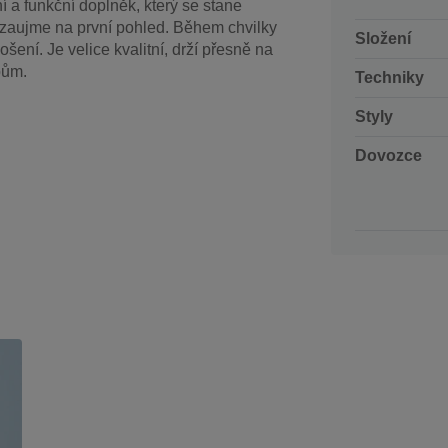
í a funkční doplněk, který se stane
zaujme na první pohled. Během chvilky
Složení
ošení. Je velice kvalitní, drží přesně na
bům.
Techniky
Styly
Dovozce