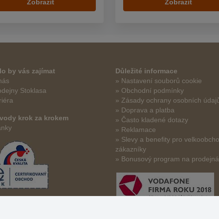
Zobrazit
Zobrazit
o by vás zajímat
Důležité informace
nás
» Nastavení souborů cookie
odejny Stoklasa
» Obchodní podmínky
riéra
» Zásady ochrany osobních údaj
» Doprava a platba
vody krok za krokem
» Často kladené dotazy
ánky
» Reklamace
» Slevy a benefity pro velkoobch
zákazníky
» Bonusový program na prodejn