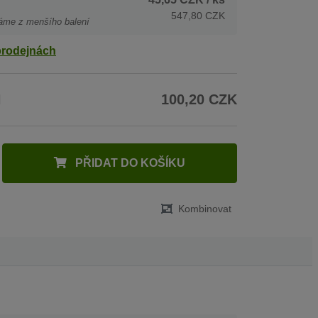
547,80 CZK
áme z menšího balení
prodejnách
H
100,20 CZK
PŘIDAT DO KOŠÍKU
Kombinovat