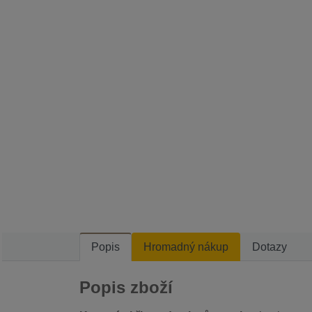
Popis
Hromadný nákup
Dotazy
Popis zboží