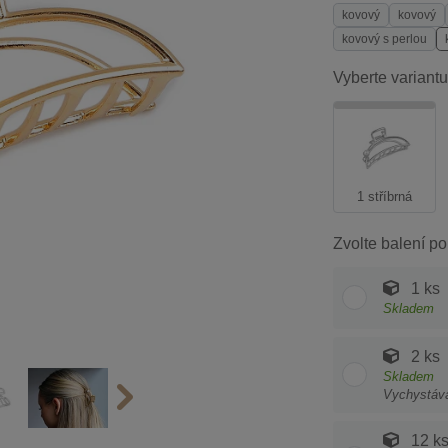
kovový
kovový
kovový s perlou
Vyberte variantu
1 stříbrná
Zvolte balení po
1 ks
Skladem
2 ks
Skladem
Vychystáv
12 k