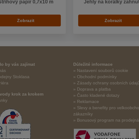
Střihový papír 0,7x10 m
Jehly na korálky zahnu
Zobrazit
Zobrazit
o by vás zajímat
Důležité informace
nás
» Nastavení souborů cookie
odejny Stoklasa
» Obchodní podmínky
riéra
» Zásady ochrany osobních údaj
» Doprava a platba
vody krok za krokem
» Často kladené dotazy
ánky
» Reklamace
» Slevy a benefity pro velkoobch
zákazníky
» Bonusový program na prodejn