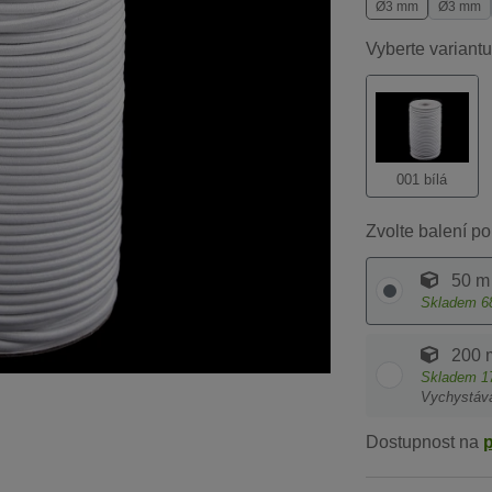
Ø3 mm
Ø3 mm
Vyberte variantu
001 bílá
Zvolte balení po
50 m
Skladem
6
200 
Skladem
1
Vychystáv
Dostupnost na