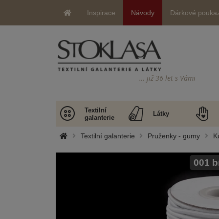
Inspirace
Návody
Dárkové pouka
… již 36 let s Vámi
Textilní
Látky
galanterie
Textilní galanterie
Pruženky - gumy
K
001 b