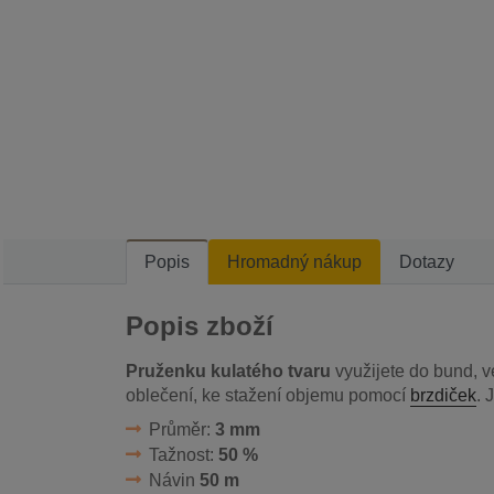
Popis
Hromadný nákup
Dotazy
Popis zboží
Pruženku kulatého tvaru
využijete do bund, v
oblečení, ke stažení objemu pomocí
brzdiček
. 
Průměr:
3 mm
Tažnost:
50 %
Návin
50 m