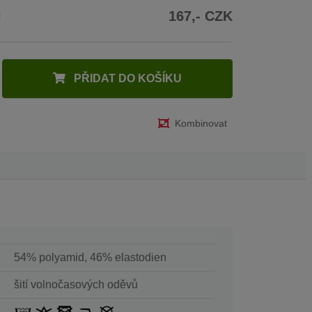
H
167,- CZK
PŘIDAT DO KOŠÍKU
Kombinovat
54% polyamid, 46% elastodien
šití volnočasových oděvů