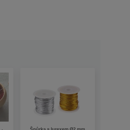
Šnůrka s lurexem Ø2 mm