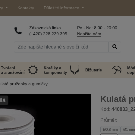
zy
Kontakty
Důležité informace
Zákaznická linka
Po - Ne: 8:00 - 20:00
(+420) 228 229 395
Napište nám
Tvoření
Korálky a
Mód
Bižuterie
a aranžování
komponenty
dop
ulaté pruženky a gumičky
Kulatá 
ílá
Kód:
440833_2
Průměr:
Ø0,8 mm
Ø1 mm