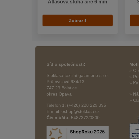
Atlasová stuha šíře 6 mm
Zobrazit
Sídlo společnosti:
Mohl
» O 
Stoklasa textilní galanterie s.r.o.
» Pr
Průmyslová 934/13
» Ka
747 23 Bolatice
okres Opava
» Ná
» Čl
Telefon 1: (+420) 228 229 395
E-mail: eshop@stoklasa.cz
Číslo účtu:
5487372/0800