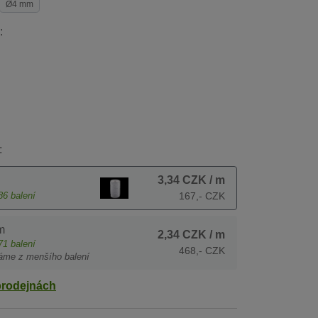
Ø4 mm
:
:
3,34 CZK
/ m
86
balení
167,- CZK
m
2,34 CZK
/ m
71
balení
468,- CZK
áme z menšího balení
prodejnách