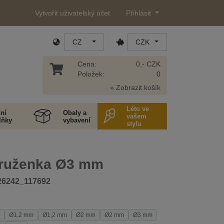
Vytvořit uživatelský účet
Přihlásit
CZ
CZK
Cena:
0,- CZK
Položek:
0
» Zobrazit košík
Léto ve
ní
Obaly a
vašem
lňky
vybavení
stylu
pruženka Ø3 mm
26242_117692
Ø1,2 mm
Ø1,2 mm
Ø2 mm
Ø2 mm
Ø3 mm