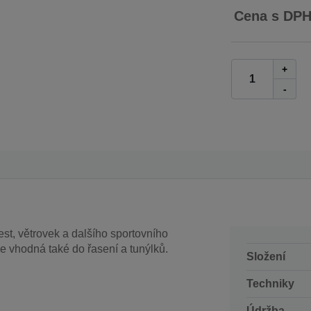
Cena s DP
+
-
est, větrovek a dalšího sportovního
Je vhodná také do řasení a tunýlků.
Složení
Techniky
Údržba