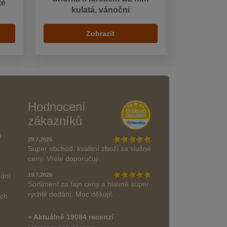
té
kulatá, vánoční
Zobrazit
Hodnocení
zákazníků
ů
29.7.2026
Super obchod, kvalitní zboží za slušné
ceny. Vřele doporučuji.
odní
19.7.2026
Sortiment za fajn ceny a hlavně super
rychlé dodání. Moc děkuji!.
ách
» Aktuálně 19084 recenzí