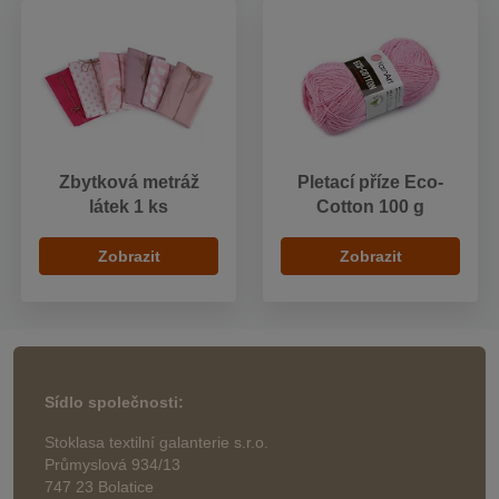
Zbytková metráž
Pletací příze Eco-
látek 1 ks
Cotton 100 g
Zobrazit
Zobrazit
Sídlo společnosti:
Stoklasa textilní galanterie s.r.o.
Průmyslová 934/13
747 23 Bolatice