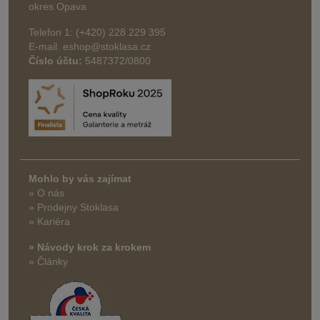
okres Opava
Telefon 1: (+420) 228 229 395
E-mail: eshop@stoklasa.cz
Číslo účtu:
5487372/0800
Mohlo by vás zajímat
» O nás
» Prodejny Stoklasa
» Kariéra
» Návody krok za krokem
» Články