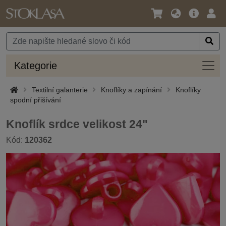
Jazyk
Hlavní
Přihl
/
nabídka
Měna
Kateg
Kategorie
Textilní galanterie
Knoflíky a zapínání
Knoflíky
spodní přišívání
Knoflík srdce velikost 24"
Kód:
120362