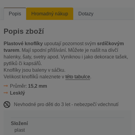
Popis
Hromadný nákup
Dotazy
Popis zboží
Plastové knoflíky
upoutají pozornost svým
srdíčkovým
tvarem
. Mají spodní přišívání. Můžete je našít na dívčí
halenky, šaty, svetry apod. Vyniknou i jako dekorace tašek,
pytlíků či kapsářů.
Knoflíky jsou baleny v sáčku.
Velikost knoflíků naleznete v
této tabulce
.
Průměr:
15,2 mm
Lesklý
Nevhodné pro děti do 3 let - nebezpečí vdechnutí
Složení
plast