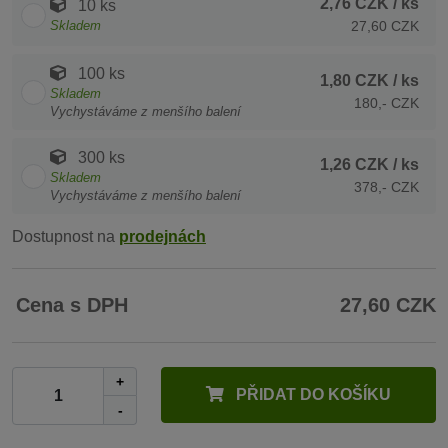
2,76 CZK
/ ks
10 ks
Skladem
27,60 CZK
100 ks
1,80 CZK
/ ks
Skladem
180,- CZK
Vychystáváme z menšího balení
300 ks
1,26 CZK
/ ks
Skladem
378,- CZK
Vychystáváme z menšího balení
Dostupnost na
prodejnách
Cena s DPH
27,60 CZK
+
PŘIDAT DO KOŠÍKU
-