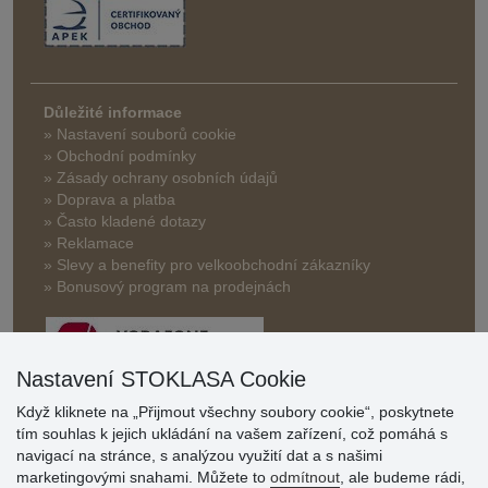
Důležité informace
» Nastavení souborů cookie
» Obchodní podmínky
» Zásady ochrany osobních údajů
» Doprava a platba
» Často kladené dotazy
» Reklamace
» Slevy a benefity pro velkoobchodní zákazníky
» Bonusový program na prodejnách
Nastavení STOKLASA Cookie
Když kliknete na „Přijmout všechny soubory cookie“, poskytnete
tím souhlas k jejich ukládání na vašem zařízení, což pomáhá s
Hodnocení
navigací na stránce, s analýzou využití dat a s našimi
zákazníků
marketingovými snahami. Můžete to
odmítnout
, ale budeme rádi,