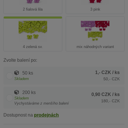
2 fialová lila
3 pink
4 zelená sv.
mix náhodných variant
Zvolte balení po:
1,- CZK
/ ks
50 ks
Skladem
50,- CZK
200 ks
0,90 CZK
/ ks
Skladem
180,- CZK
Vychystáváme z menšího balení
Dostupnost na
prodejnách