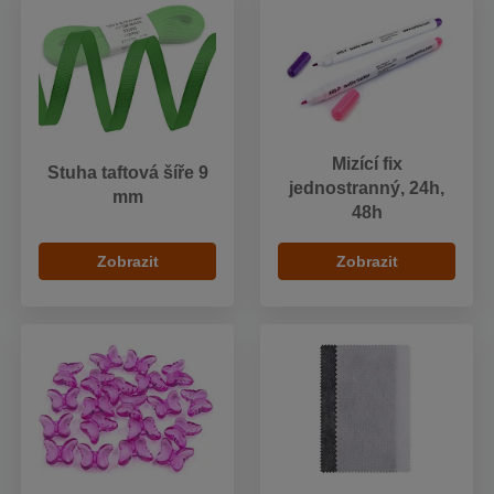
Mizící fix
Stuha taftová šíře 9
jednostranný, 24h,
mm
48h
Zobrazit
Zobrazit