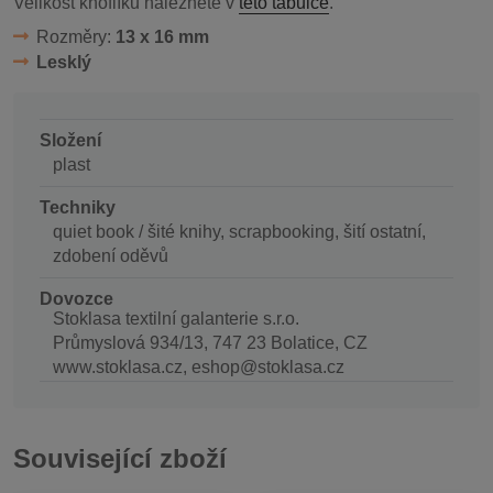
Velikost knoflíků naleznete v
této tabulce
.
Rozměry:
13 x 16 mm
Lesklý
Složení
plast
Techniky
quiet book / šité knihy, scrapbooking, šití ostatní,
zdobení oděvů
Dovozce
Stoklasa textilní galanterie s.r.o.
Průmyslová 934/13, 747 23 Bolatice, CZ
www.stoklasa.cz, eshop@stoklasa.cz
Související zboží