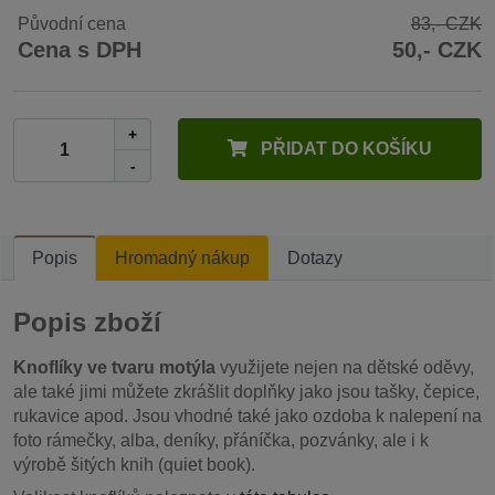
Původní cena
83,- CZK
Cena s DPH
50,- CZK
+
PŘIDAT DO KOŠÍKU
-
Popis
Hromadný nákup
Dotazy
Popis zboží
Knoflíky ve tvaru motýla
využijete nejen na dětské oděvy,
ale také jimi můžete zkrášlit doplňky jako jsou tašky, čepice,
rukavice apod. Jsou vhodné také jako ozdoba k nalepení na
foto rámečky, alba, deníky, přáníčka, pozvánky, ale i k
výrobě šitých knih (quiet book).