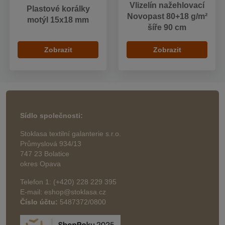
Vlizelín nažehlovací
Plastové korálky
Novopast 80+18 g/m²
motýl 15x18 mm
šíře 90 cm
Zobrazit
Zobrazit
Sídlo společnosti:
Stoklasa textilní galanterie s.r.o.
Průmyslová 934/13
747 23 Bolatice
okres Opava
Telefon 1: (+420) 228 229 395
E-mail: eshop@stoklasa.cz
Číslo účtu:
5487372/0800