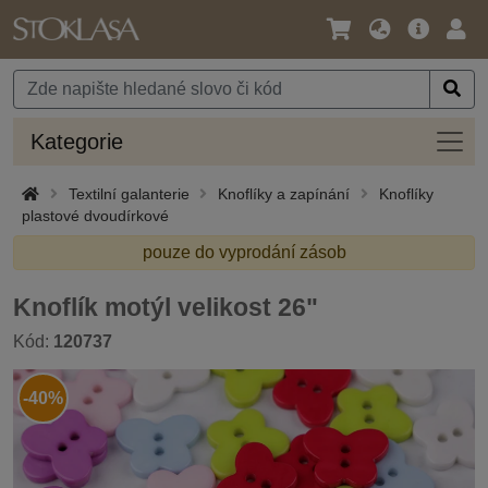
Jazyk
Hlavní
Přihl
/
nabídka
Měna
Kateg
Kategorie
Textilní galanterie
Knoflíky a zapínání
Knoflíky
plastové dvoudírkové
pouze do vyprodání zásob
Knoflík motýl velikost 26"
Kód:
120737
-40%