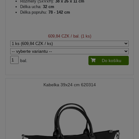
Rozměry (ŠxVxH):
38 x 26 x 11 cm
Délka ucha:
32 cm
Délka popruhu:
78 - 142 cm
609,84 CZK
/ bal. (1 ks)
bal.
Do košíku
Kabelka 39x24 cm 620314