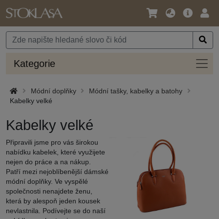
Jazyk
Hlavní
Přihl
/
nabídka
Měna
Kateg
Kategorie
Módní doplňky
Módní tašky, kabelky a batohy
Kabelky velké
Kabelky velké
Připravili jsme pro vás širokou
nabídku kabelek, které využijete
nejen do práce a na nákup.
Patří mezi nejoblíbenější dámské
módní doplňky. Ve vyspělé
společnosti nenajdete ženu,
která by alespoň jeden kousek
nevlastnila. Podívejte se do naší