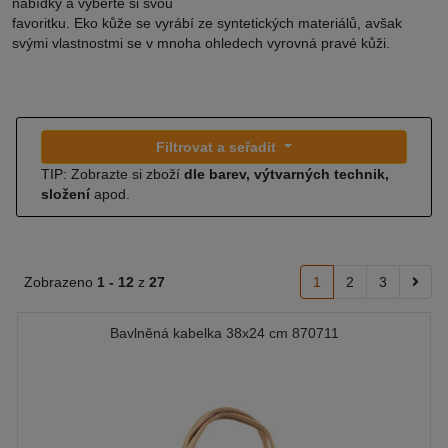
nabídky a vyberte si svou
favoritku. Eko kůže se vyrábí ze syntetických materiálů, avšak
svými vlastnostmi se v mnoha ohledech vyrovná pravé kůži.
Filtrovat a seřadit
TIP: Zobrazte si zboží
dle barev, výtvarných technik,
složení
apod.
Zobrazeno
1 -
12
z
27
1
2
3
Bavlněná kabelka 38x24 cm 870711