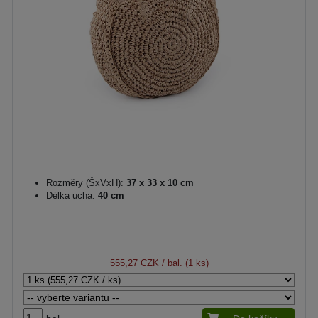
Rozměry (ŠxVxH):
37 x 33 x 10 cm
Délka ucha:
40 cm
555,27 CZK
/ bal. (1 ks)