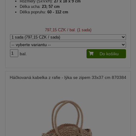
Rozměry (ŠxVxH):
27 x 18 x 9 cm
Délka ucha:
23; 57 cm
Délka popruhu:
60 - 112 cm
797,15 CZK
/ bal. (1 sada)
bal.
Do košíku
Háčkovaná kabelka z rafie - lýka se zipem 33x37 cm 870384