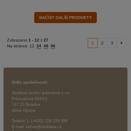
Zobrazeno
1 -
12
z
27
1
2
3
Na stránce:
12
24
48
96
Sídlo společnosti:
Stoklasa textilní galanterie s.r.o.
Průmyslová 934/13
747 23 Bolatice
okres Opava
Telefon 1: (+420) 228 229 395
E-mail: eshop@stoklasa.cz