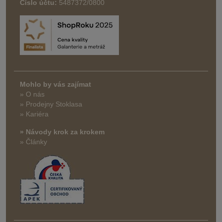
Číslo účtu:
5487372/0800
Mohlo by vás zajímat
» O nás
» Prodejny Stoklasa
» Kariéra
» Návody krok za krokem
» Články