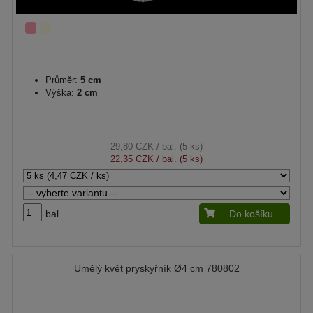
Průměr:
5 cm
Výška:
2 cm
29,80 CZK
/ bal. (5 ks)
22,35 CZK
/ bal. (5 ks)
bal.
Do košíku
Umělý květ pryskyřník Ø4 cm 780802