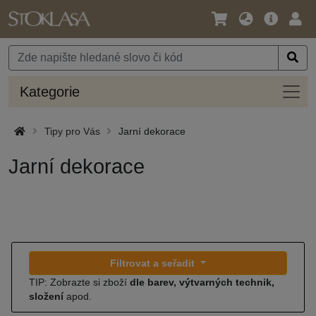
Jazyk
Hlavní
Přihl
/
nabídka
Měna
Kateg
Kategorie
Tipy pro Vás
Jarní dekorace
Jarní dekorace
Filtrovat a seřadit
TIP: Zobrazte si zboží
dle barev, výtvarných technik,
složení
apod.