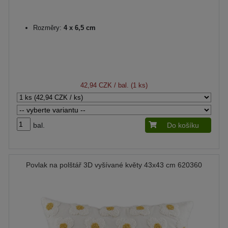
Rozměry:
4 x 6,5 cm
42,94 CZK
/ bal. (1 ks)
bal.
Do košíku
Povlak na polštář 3D vyšívané květy 43x43 cm 620360