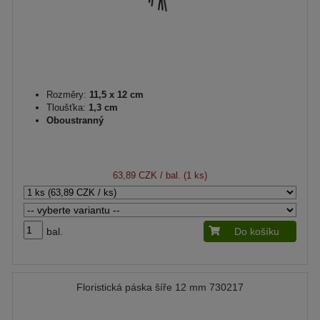
Rozměry:
11,5 x 12 cm
Tloušťka:
1,3 cm
Oboustranný
63,89 CZK
/ bal. (1 ks)
bal.
Do košíku
Floristická páska šíře 12 mm 730217