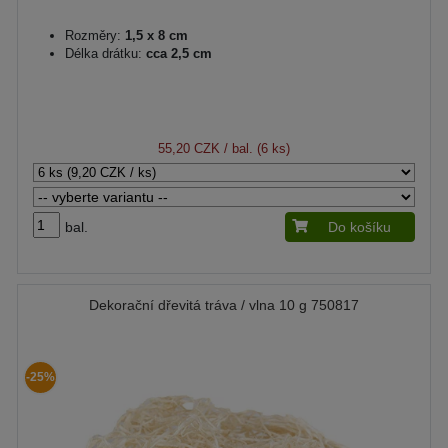
Rozměry:
1,5 x 8 cm
Délka drátku:
cca 2,5 cm
55,20 CZK
/ bal. (6 ks)
bal.
Do košíku
Dekorační dřevitá tráva / vlna 10 g 750817
-25%