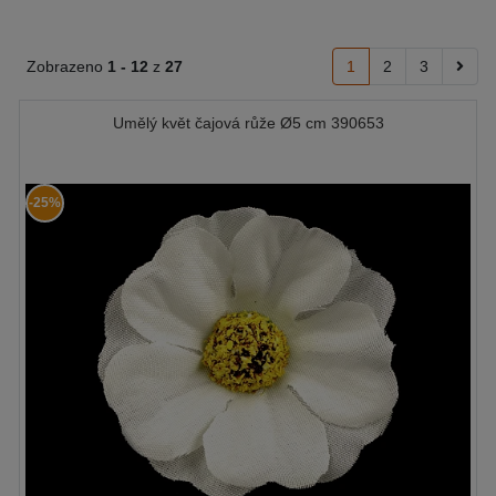
Zobrazeno
1 -
12
z
27
1
2
3
Umělý květ čajová růže Ø5 cm 390653
-25%