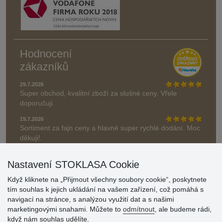
Hodnocení
zákazníků
29.7.2026
Super obchod, kvalitní zboží za slušné ceny. Vřele
doporučuji.
19.7.2026
Sortiment za fajn ceny a hlavně super rychlé dodání. Moc
děkuji!.
» Aktuálně 19084 recenzí
Nastavení STOKLASA Cookie
* Recenze neověřujeme
Když kliknete na „Přijmout všechny soubory cookie“, poskytnete
tím souhlas k jejich ukládání na vašem zařízení, což pomáhá s
navigací na stránce, s analýzou využití dat a s našimi
marketingovými snahami. Můžete to
odmítnout
, ale budeme rádi,
když nám souhlas udělíte.