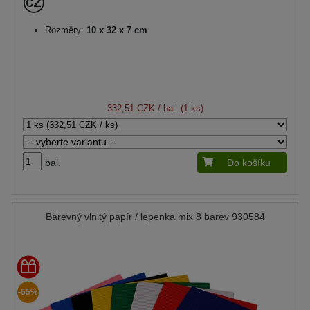
Rozměry:
10 x 32 x 7 cm
332,51 CZK
/ bal. (1 ks)
bal.
Do košíku
Barevný vlnitý papír / lepenka mix 8 barev 930584
-65%