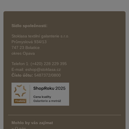
Sídlo společnosti:
Stoklasa textilní galanterie s.r.o.
Průmyslová 934/13
747 23 Bolatice
okres Opava
Telefon 1: (+420) 228 229 395
E-mail: eshop@stoklasa.cz
Číslo účtu:
5487372/0800
Mohlo by vás zajímat
» O nás