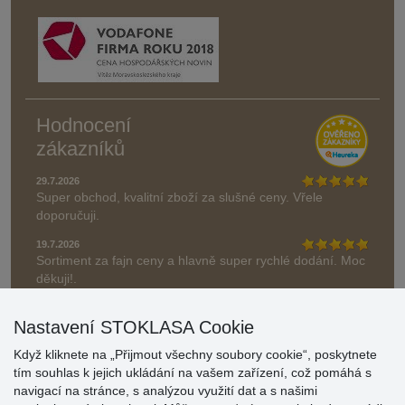
Hodnocení
zákazníků
29.7.2026
Super obchod, kvalitní zboží za slušné ceny. Vřele
doporučuji.
19.7.2026
Sortiment za fajn ceny a hlavně super rychlé dodání. Moc
děkuji!.
» Aktuálně 19084 recenzí
Nastavení STOKLASA Cookie
* Recenze neověřujeme
Když kliknete na „Přijmout všechny soubory cookie“, poskytnete
tím souhlas k jejich ukládání na vašem zařízení, což pomáhá s
navigací na stránce, s analýzou využití dat a s našimi