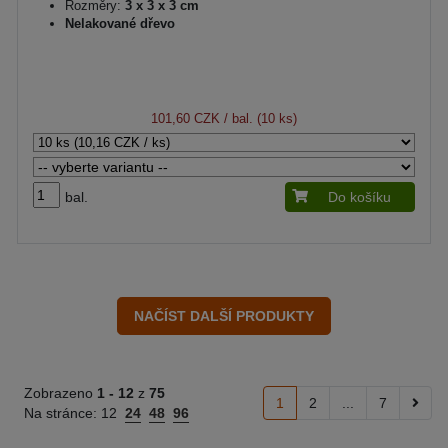
Rozměry:
3 x 3 x 3 cm
Nelakované dřevo
101,60 CZK
/ bal. (10 ks)
bal.
Do košíku
Zobrazeno
1 -
12
z
75
1
2
...
7
Na stránce:
12
24
48
96