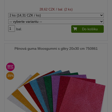
28,62 CZK
/ bal. (2 ks)
bal.
Do košíku
Pěnová guma Moosgummi s glitry 20x30 cm 750861
-35%