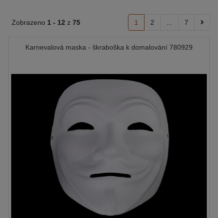
Zobrazeno
1 -
12
z
75
1
2
...
7
Karnevalová maska - škraboška k domalování 780929