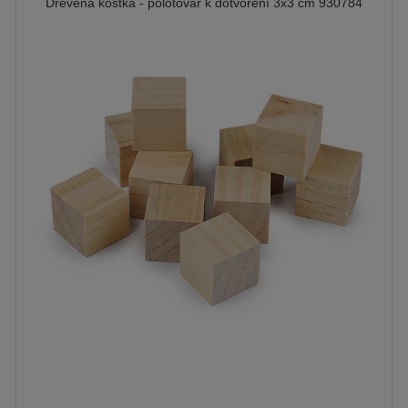
Dřevěná kostka - polotovar k dotvoření 3x3 cm 930784