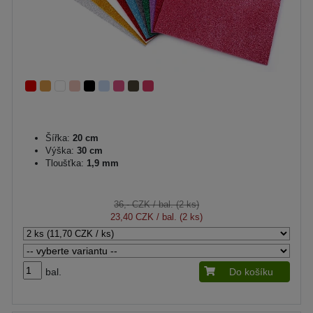
Šířka:
20 cm
Výška:
30 cm
Tloušťka:
1,9 mm
36,- CZK
/ bal. (2 ks)
23,40 CZK
/ bal. (2 ks)
bal.
Do košíku