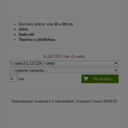
Rozměry plátna:
cca 14 x 20 cm
Jehla
Sada nití
Tkanina s předlohou
51,12 CZK
/ bal. (1 sada)
bal.
Do košíku
Diamantové malování s rámečkem, kreativní sada 900810