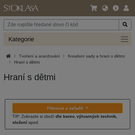
Jazyk
Hlavní
Přihl
/
nabídka
Měna
Kateg
Kategorie
Tvoření a aranžování
Kreativní sady a hraní s dětmi
Hraní s dětmi
Hraní s dětmi
Filtrovat a seřadit
TIP: Zobrazte si zboží
dle barev, výtvarných technik,
složení
apod.