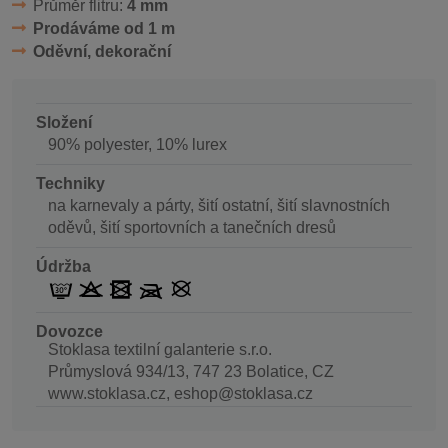
Průměr flitru:
4 mm
Prodáváme od 1 m
Oděvní, dekorační
Složení
90% polyester, 10% lurex
Techniky
na karnevaly a párty, šití ostatní, šití slavnostních
oděvů, šití sportovních a tanečních dresů
Údržba
Dovozce
Stoklasa textilní galanterie s.r.o.
Průmyslová 934/13, 747 23 Bolatice, CZ
www.stoklasa.cz, eshop@stoklasa.cz