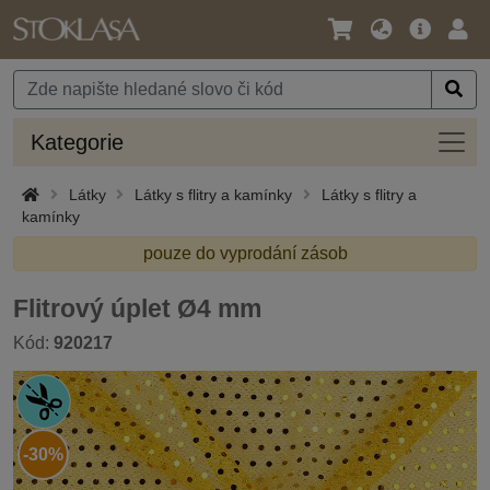
Jazyk
Hlavní
Přihl
/
nabídka
Měna
Kateg
Kategorie
Látky
Látky s flitry a kamínky
Látky s flitry a
kamínky
pouze do vyprodání zásob
Flitrový úplet Ø4 mm
Kód:
920217
-30%