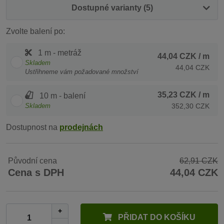
Dostupné varianty (5)
Zvolte balení po:
1 m - metráž
44,04 CZK
/ m
Skladem
44,04 CZK
Ustřihneme vám požadované množství
35,23 CZK
/ m
10 m - balení
Skladem
352,30 CZK
Dostupnost na
prodejnách
Původní cena
62,91 CZK
Cena s DPH
44,04 CZK
+
PŘIDAT DO KOŠÍKU