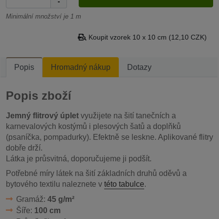
-
Minimální množství je 1 m
Koupit vzorek 10 x 10 cm (12,10 CZK)
Popis
Hromadný nákup
Dotazy
Popis zboží
Jemný flitrový úplet
využijete na šití tanečních a
karnevalových kostýmů i plesových šatů a doplňků
(psaníčka, pompadurky). Efektně se leskne. Aplikované flitry
dobře drží.
Látka je průsvitná, doporučujeme ji podšít.
Potřebné míry látek na šití základních druhů oděvů a
bytového textilu naleznete v
této tabulce
.
Gramáž:
45 g/m²
Šíře:
100 cm