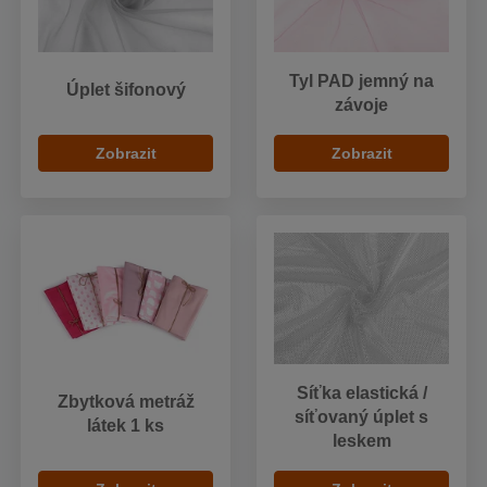
Tyl PAD jemný na
Úplet šifonový
závoje
Zobrazit
Zobrazit
Síťka elastická /
Zbytková metráž
síťovaný úplet s
látek 1 ks
leskem