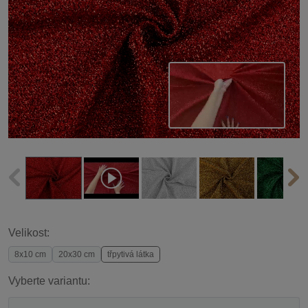
Velikost:
8x10 cm
20x30 cm
třpytivá látka
Vyberte variantu: