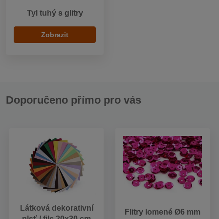
Tyl tuhý s glitry
Zobrazit
Doporučeno přímo pro vás
Látková dekorativní
Flitry lomené Ø6 mm
plsť / filc 20x30 cm