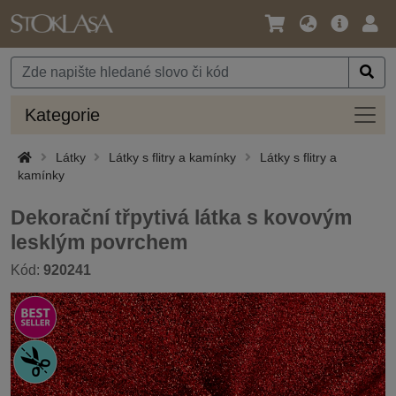
Jazyk
Hlavní
Přihl
/
nabídka
Měna
Kateg
Kategorie
Látky
Látky s flitry a kamínky
Látky s flitry a
kamínky
Dekorační třpytivá látka s kovovým
lesklým povrchem
Kód:
920241