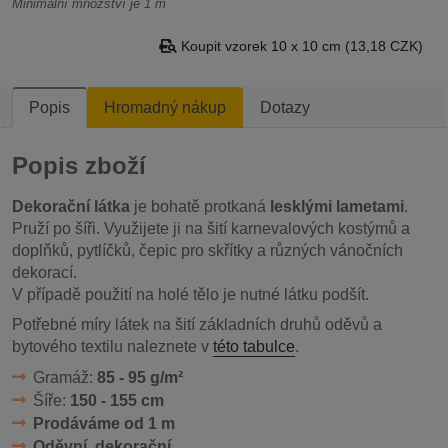
Minimální množství je 1 m
Koupit vzorek 10 x 10 cm (13,18 CZK)
Popis
Hromadný nákup
Dotazy
Popis zboží
Dekorační látka
je bohatě protkaná
lesklými lametami
.
Pruží po šíři. Využijete ji na šití karnevalových kostýmů a
doplňků, pytlíčků, čepic pro skřítky a různých vánočních
dekorací.
V případě použití na holé tělo je nutné látku podšít.
Potřebné míry látek na šití základních druhů oděvů a
bytového textilu naleznete v
této tabulce
.
Gramáž:
85 - 95 g/m²
Šíře:
150 - 155 cm
Prodáváme od 1 m
Oděvní, dekorační