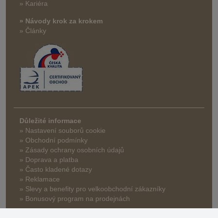
» Kariéra
» Návody krok za krokem
» Články
Důležité informace
» Nastavení souborů cookie
» Obchodní podmínky
» Zásady ochrany osobních údajů
» Doprava a platba
» Často kladené dotazy
» Reklamace
» Slevy a benefity pro velkoobchodní zákazníky
» Bonusový program na prodejnách