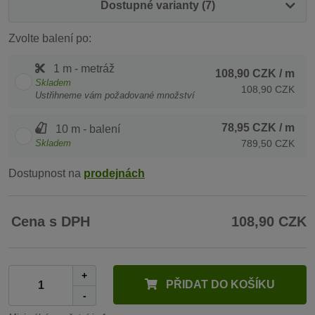
Dostupné varianty (7)
Zvolte balení po:
1 m - metráž
108,90 CZK
/ m
Skladem
108,90 CZK
Ustřihneme vám požadované množství
78,95 CZK
/ m
10 m - balení
Skladem
789,50 CZK
Dostupnost na
prodejnách
Cena s DPH
108,90 CZK
+
PŘIDAT DO KOŠÍKU
-