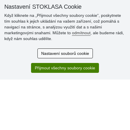
Nastavení STOKLASA Cookie
Když kliknete na „Přijmout všechny soubory cookie“, poskytnete
tím souhlas k jejich ukládání na vašem zařízení, což pomáhá s
navigací na stránce, s analýzou využití dat a s našimi
Hodnocení
marketingovými snahami. Můžete to
odmítnout
, ale budeme rádi,
zákazníků
když nám souhlas udělíte.
29.7.2026
Nastavení souborů cookie
Super obchod, kvalitní zboží za slušné ceny. Vřele
doporučuji.
Přijmout všechny soubory cookie
19.7.2026
Sortiment za fajn ceny a hlavně super rychlé dodání. Moc
děkuji!.
» Aktuálně 19084 recenzí
* Recenze neověřujeme