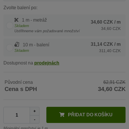
Zvolte balení po:
1 m - metráž
34,60 CZK
/ m
Skladem
34,60 CZK
Ustřihneme vám požadované množství
31,14 CZK
/ m
10 m - balení
Skladem
311,40 CZK
Dostupnost na
prodejnách
Původní cena
62,91 CZK
Cena s DPH
34,60 CZK
+
PŘIDAT DO KOŠÍKU
-
Minimální množství je 1 m