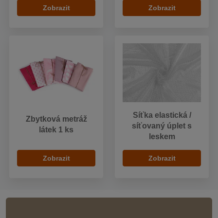
Zobrazit
Zobrazit
Síťka elastická /
Zbytková metráž
síťovaný úplet s
látek 1 ks
leskem
Zobrazit
Zobrazit