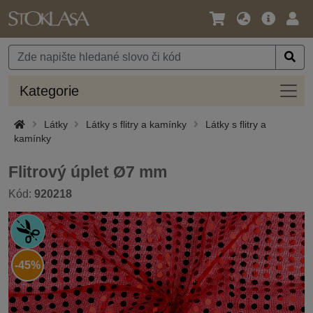
Jazyk
Hlavní
Přihl
/
nabídka
Měna
Kateg
Kategorie
Látky
Látky s flitry a kamínky
Látky s flitry a
kamínky
Flitrový úplet Ø7 mm
Kód:
920218
-45%