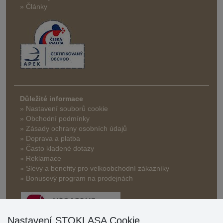
» Články
Důležité informace
» Nastavení souborů cookie
» Obchodní podmínky
» Zásady ochrany osobních údajů
» Doprava a platba
» Často kladené dotazy
» Reklamace
» Slevy a benefity pro velkoobchodní zákazníky
» Bonusový program na prodejnách
Nastavení STOKLASA Cookie