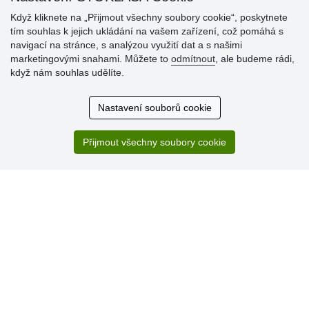
Když kliknete na „Přijmout všechny soubory cookie“, poskytnete
tím souhlas k jejich ukládání na vašem zařízení, což pomáhá s
Hodnocení
navigací na stránce, s analýzou využití dat a s našimi
zákazníků
marketingovými snahami. Můžete to
odmítnout
, ale budeme rádi,
když nám souhlas udělíte.
29.7.2026
Super obchod, kvalitní zboží za slušné ceny. Vřele
Nastavení souborů cookie
doporučuji.
19.7.2026
Přijmout všechny soubory cookie
Sortiment za fajn ceny a hlavně super rychlé dodání. Moc
děkuji!.
» Aktuálně 19084 recenzí
* Recenze neověřujeme