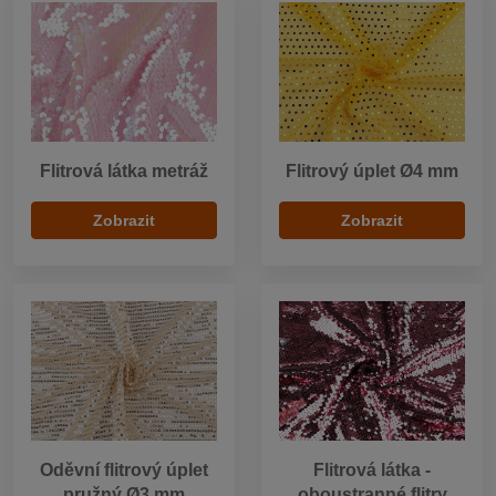
Flitrová látka metráž
Flitrový úplet Ø4 mm
Zobrazit
Zobrazit
Oděvní flitrový úplet
Flitrová látka -
pružný Ø3 mm
oboustranné flitry