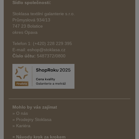
Sídlo společnosti:
Stoklasa textilní galanterie s.r.o.
Průmyslová 934/13
747 23 Bolatice
okres Opava
Telefon 1: (+420) 228 229 395
E-mail: eshop@stoklasa.cz
Číslo účtu:
5487372/0800
Mohlo by vás zajímat
» O nás
» Prodejny Stoklasa
» Kariéra
» Návody krok za krokem