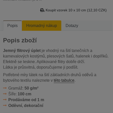
Koupit vzorek 10 x 10 cm (12,10 CZK)
Popis
Hromadný nákup
Dotazy
Popis zboží
Jemný flitrový úplet
je vhodný na šití tanečních a
karnevalových kostýmů, plesových šatů, halenek i doplňků.
Efektně se leskne. Aplikované flitry dobře drží.
Látka je průsvitná, doporučujeme ji podšít.
Potřebné míry látek na šití základních druhů oděvů a
bytového textilu naleznete v
této tabulce
.
Gramáž:
50 g/m²
Šíře:
100 cm
Prodáváme od 1 m
Oděvní, dekorační