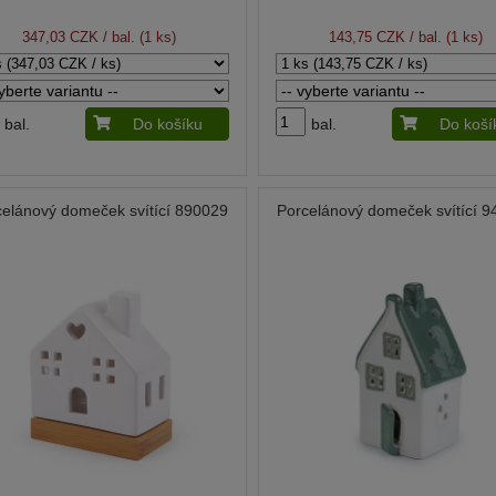
347,03 CZK
/ bal. (1 ks)
143,75 CZK
/ bal. (1 ks)
bal.
Do košíku
bal.
Do koší
celánový domeček svítící 890029
Porcelánový domeček svítící 