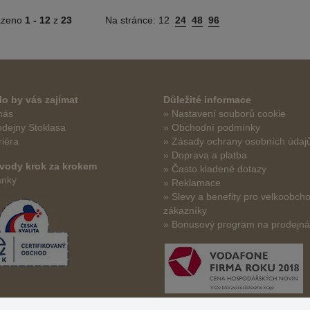
azeno
1 -
12
z
23
Na stránce:
12
24
48
96
o by vás zajímat
Důležité informace
nás
» Nastavení souborů cookie
odejny Stoklasa
» Obchodní podmínky
riéra
» Zásady ochrany osobních údaj
» Doprava a platba
vody krok za krokem
» Často kladené dotazy
ánky
» Reklamace
» Slevy a benefity pro velkoobch
zákazníky
» Bonusový program na prodejn