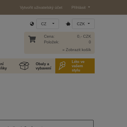
Vytvořit uživatelský účet
Přihlásit
CZ
CZK
Cena:
0,- CZK
Položek:
0
» Zobrazit košík
Léto ve
ní
Obaly a
vašem
lňky
vybavení
stylu