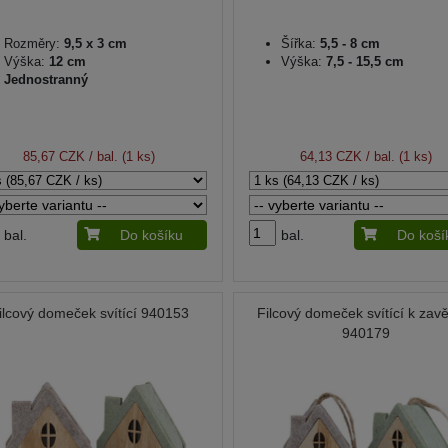
Rozměry:
9,5 x 3 cm
Šířka:
5,5 - 8 cm
Výška:
12 cm
Výška:
7,5 - 15,5 cm
Jednostranný
85,67 CZK
/ bal. (1 ks)
64,13 CZK
/ bal. (1 ks)
bal.
Do košíku
bal.
Do koší
ilcový domeček svítící 940153
Filcový domeček svítící k zav
940179