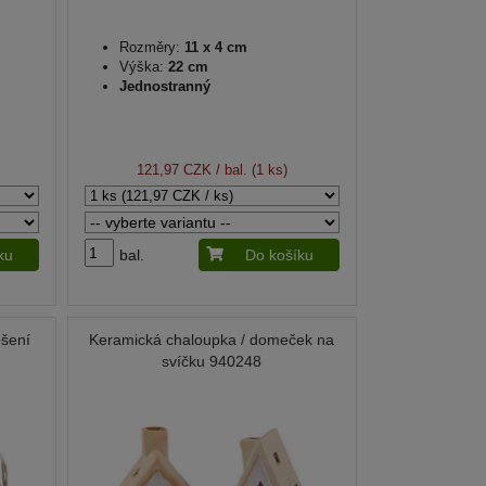
Rozměry:
11 x 4 cm
Výška:
22 cm
Jednostranný
121,97 CZK
/ bal. (1 ks)
ku
bal.
Do košíku
ěšení
Keramická chaloupka / domeček na
svíčku 940248