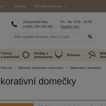
zy
Kontakty
Důležité informace
Zákaznická linka
Po - Ne: 8:00 - 20:00
(+420) 228 229 395
Napište nám
Tvoření
Korálky a
Mód
Bižuterie
a aranžování
komponenty
dop
Vánoce
Adventní dekorace a domečky
Dekorativní domečky
korativní domečky