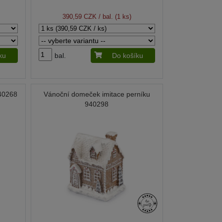
390,59 CZK
/ bal. (1 ks)
ku
bal.
Do košíku
940268
Vánoční domeček imitace perníku
940298