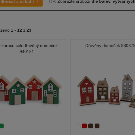
TIP: Zobrazte si zboží
dle barev, výtvarných
iltrovat a seřadit
azeno
1 -
12
z
23
ekorace celodřevěný domeček
Dřevěný domeček 93037
940181