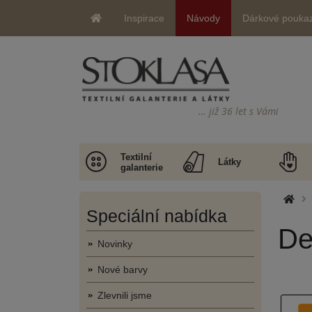
Inspirace
Návody
Dárkové pouka
… již 36 let s Vámi
Textilní
Látky
galanterie
Speciální nabídka
De
Novinky
Nové barvy
Zlevnili jsme