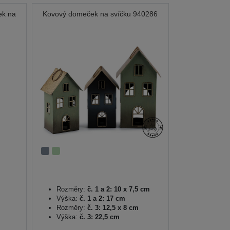
ek na
Kovový domeček na svíčku 940286
Rozměry:
č. 1 a 2: 10 x 7,5 cm
Výška:
č. 1 a 2: 17 cm
Rozměry:
č. 3: 12,5 x 8 cm
Výška:
č. 3: 22,5 cm