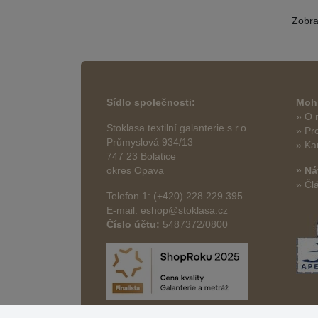
Zobr
Sídlo společnosti:
Mohl
» O 
Stoklasa textilní galanterie s.r.o.
» Pr
Průmyslová 934/13
» Ka
747 23 Bolatice
okres Opava
» Ná
» Čl
Telefon 1: (+420) 228 229 395
E-mail: eshop@stoklasa.cz
Číslo účtu:
5487372/0800