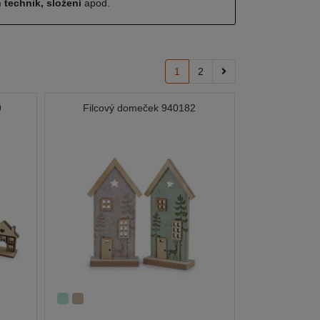
 technik, složení
apod.
1
2
9
Filcový domeček 940182