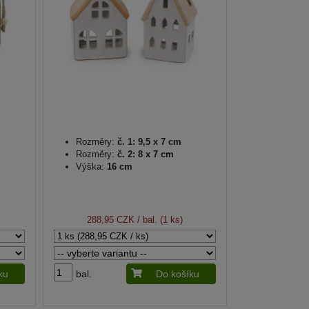
Rozměry:
č. 1: 9,5 x 7 cm
Rozměry:
č. 2: 8 x 7 cm
Výška:
16 cm
288,95 CZK
/ bal. (1 ks)
ku
bal.
Do košíku