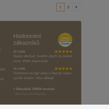
1
2
Hodnocení
zákazníků
ů
29.7.2026
Super obchod, kvalitní zboží za slušné
ceny. Vřele doporučuji.
odní
19.7.2026
Sortiment za fajn ceny a hlavně super
rychlé dodání. Moc děkuji!.
ách
» Aktuálně 19084 recenzí
* Recenze neověřujeme