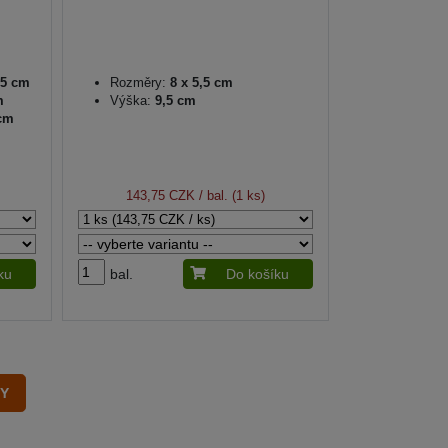
4,5 cm
Rozměry:
8 x 5,5 cm
m
Výška:
9,5 cm
 cm
143,75 CZK
/ bal. (1 ks)
ku
bal.
Do košíku