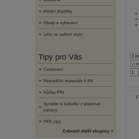
Módní doplňky
Obaly a vybavení
Léto ve vašem stylu
Tipy pro Vás
Cestování
Netradiční materiály k šití
Nůžky PIN
F
Vyrobte si kabelku z plastové
kanavy
YKK zipy
Zobrazit další skupiny »