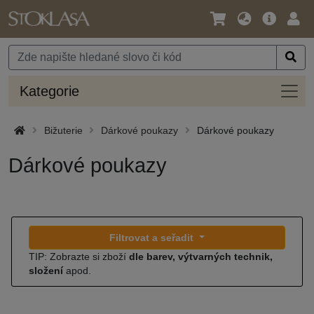
Jazyk
Hlavní
Přihl
/
nabídka
Měna
Kateg
Kategorie
Bižuterie
Dárkové poukazy
Dárkové poukazy
Dárkové poukazy
Filtrovat a seřadit
TIP: Zobrazte si zboží
dle barev, výtvarných technik,
složení
apod.