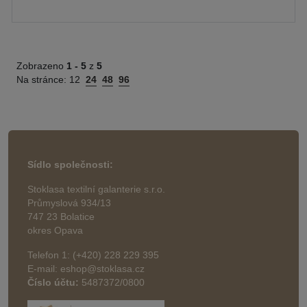
Zobrazeno
1 -
5
z
5
Na stránce:
12
24
48
96
Sídlo společnosti:
Stoklasa textilní galanterie s.r.o.
Průmyslová 934/13
747 23 Bolatice
okres Opava
Telefon 1: (+420) 228 229 395
E-mail: eshop@stoklasa.cz
Číslo účtu:
5487372/0800