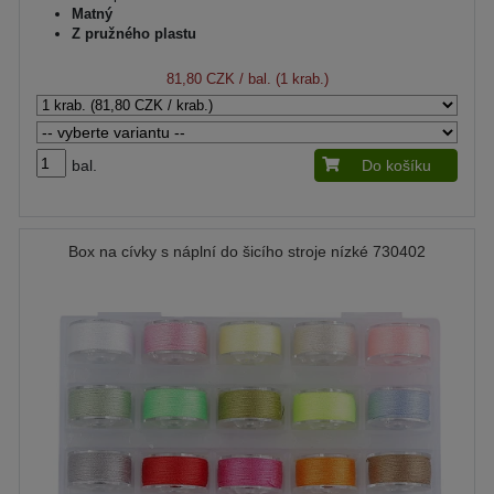
Matný
Z pružného plastu
81,80 CZK
/ bal. (1 krab.)
bal.
Do košíku
Box na cívky s náplní do šicího stroje nízké 730402