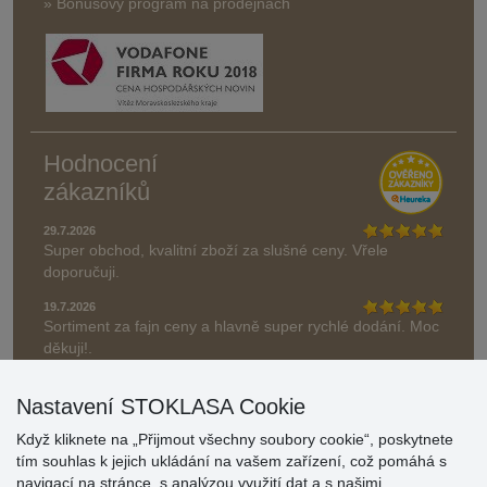
» Bonusový program na prodejnách
Hodnocení
zákazníků
29.7.2026
Super obchod, kvalitní zboží za slušné ceny. Vřele
doporučuji.
19.7.2026
Sortiment za fajn ceny a hlavně super rychlé dodání. Moc
děkuji!.
» Aktuálně 19084 recenzí
Nastavení STOKLASA Cookie
* Recenze neověřujeme
Když kliknete na „Přijmout všechny soubory cookie“, poskytnete
tím souhlas k jejich ukládání na vašem zařízení, což pomáhá s
navigací na stránce, s analýzou využití dat a s našimi