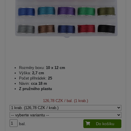
Rozměry boxu:
10 x 12 cm
Výška:
2,7 cm
Počet přihrádek:
25
Návin:
cca 18 m
Z pružného plastu
126,78 CZK
/ bal. (1 krab.)
bal.
Do košíku