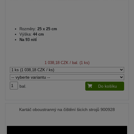
Rozměry:
25 x 25 cm
Výška:
44 cm
Na 93 nití
1 038,18 CZK
/ bal. (1 ks)
bal.
Do košíku
Kartáč oboustranný na čištění šicích strojů 900928