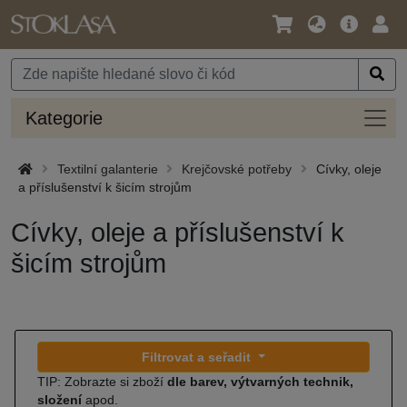
Jazyk
Hlavní
Přihl
/
nabídka
Měna
Kateg
Kategorie
Textilní galanterie
Krejčovské potřeby
Cívky, oleje
a příslušenství k šicím strojům
Cívky, oleje a příslušenství k
šicím strojům
Filtrovat a seřadit
TIP: Zobrazte si zboží
dle barev, výtvarných technik,
složení
apod.