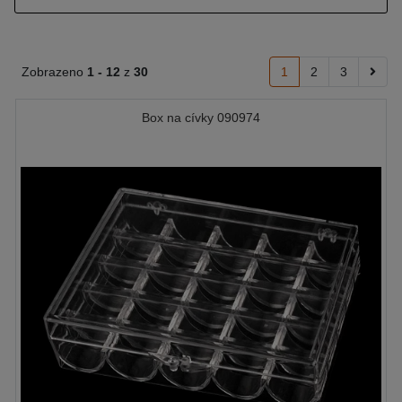
Zobrazeno
1 -
12
z
30
1
2
3
Box na cívky 090974