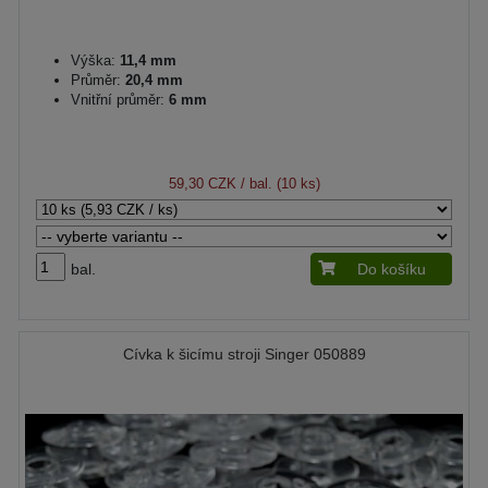
Výška:
11,4 mm
Průměr:
20,4 mm
Vnitřní průměr:
6 mm
59,30 CZK
/ bal. (10 ks)
bal.
Do košíku
Cívka k šicímu stroji Singer 050889