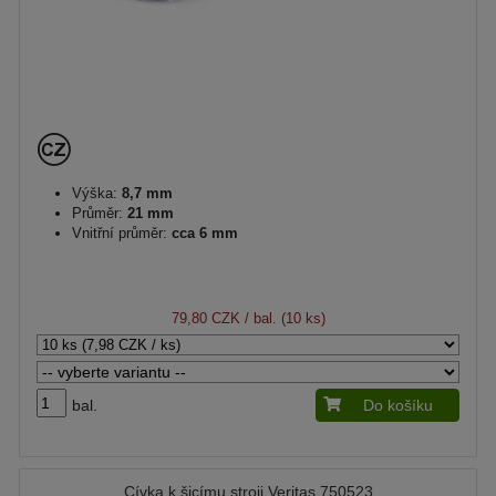
Výška:
8,7 mm
Průměr:
21 mm
Vnitřní průměr:
cca 6 mm
79,80 CZK
/ bal. (10 ks)
bal.
Do košíku
Cívka k šicímu stroji Veritas 750523