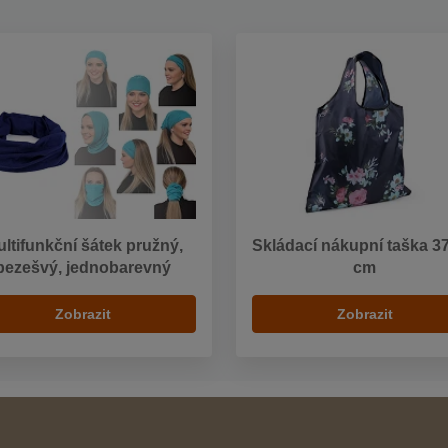
ltifunkční šátek pružný,
Skládací nákupní taška 3
bezešvý, jednobarevný
cm
Zobrazit
Zobrazit