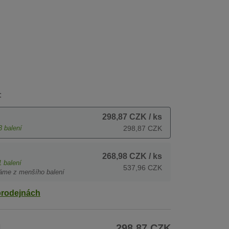
:
298,87 CZK
/ ks
3
balení
298,87 CZK
268,98 CZK
/ ks
1
balení
537,96 CZK
áme z menšího balení
prodejnách
H
298,87 CZK