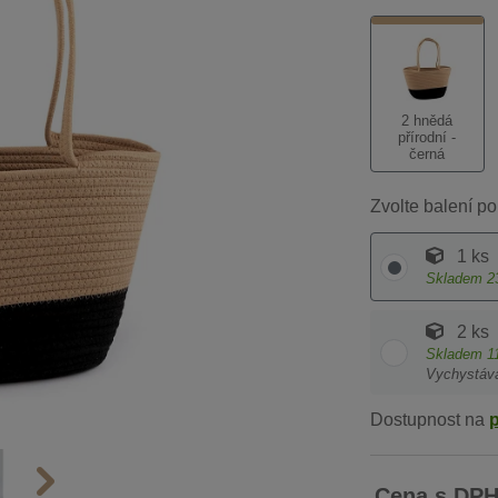
2 hnědá
přírodní -
černá
Zvolte balení po
1 ks
Skladem
2
2 ks
Skladem
1
Vychystáv
Dostupnost na
Cena s DP