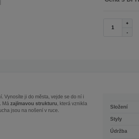
+
-
 Vynosíte ji do města, vejde se do ní i
d. Má
zajímavou strukturu
, která vznikla
Složení
ucha jsou na nošení v ruce.
Styly
Údržba