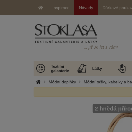
Inspirace
Návody
Dárkové pouka
… již 36 let s Vámi
Textilní
Látky
galanterie
Módní doplňky
Módní tašky, kabelky a b
2 hnědá příro