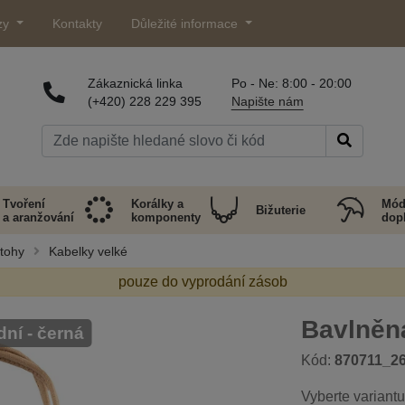
zy
Kontakty
Důležité informace
Zákaznická linka
Po - Ne: 8:00 - 20:00
(+420) 228 229 395
Napište nám
Tvoření
Korálky a
Mód
Bižuterie
a aranžování
komponenty
dop
atohy
Kabelky velké
pouze do vyprodání zásob
Bavlněn
dní - černá
Kód:
870711_2
Vyberte variantu