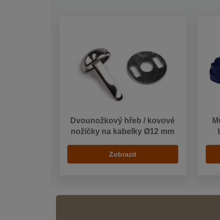
Dvounožkový hřeb / kovové
Mu
nožičky na kabelky Ø12 mm
Zobrazit