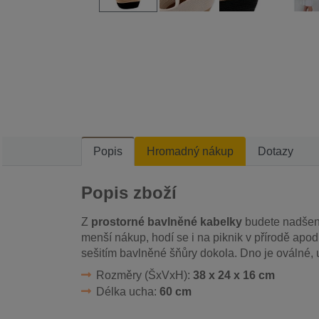
Popis
Hromadný nákup
Dotazy
Popis zboží
Z
prostorné bavlněné kabelky
budete nadšení.
menší nákup, hodí se i na piknik v přírodě apo
sešitím bavlněné šňůry dokola. Dno je oválné, 
Rozměry (ŠxVxH):
38 x 24 x 16 cm
Délka ucha:
60 cm