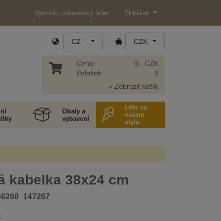
Vytvořit uživatelský účet
Přihlásit
CZ
CZK
Cena:
0,- CZK
Položek:
0
» Zobrazit košík
Léto ve
ní
Obaly a
vašem
lňky
vybavení
stylu
á kabelka 38x24 cm
66260_147267
: