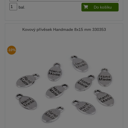
bal.
Do košíku
Kovový přívěsek Handmade 8x15 mm 330353
-10%