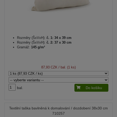
Rozměry (ŠxVxH):
č. 1: 34 x 39 cm
Rozměry (ŠxVxH):
č. 2: 37 x 30 cm
Gramáž:
145 g/m²
87,93 CZK
/ bal. (1 ks)
bal.
Do košíku
Textilní taška bavlněná k domalování / dozdobení 38x30 cm
710257