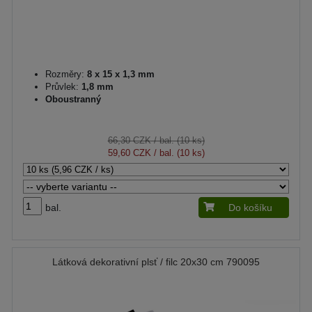
Rozměry:
8 x 15 x 1,3 mm
Průvlek:
1,8 mm
Oboustranný
66,30 CZK
/ bal. (10 ks)
59,60 CZK
/ bal. (10 ks)
bal.
Do košíku
Látková dekorativní plsť / filc 20x30 cm 790095