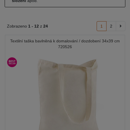
složení
apod.
Zobrazeno
1 -
12
z
24
1
2
Textilní taška bavlněná k domalování / dozdobení 34x39 cm
720526