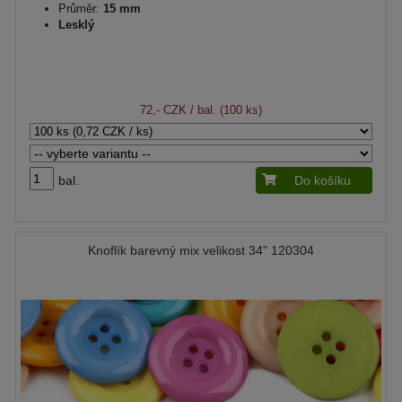
Průměr:
15 mm
Lesklý
72,- CZK
/ bal. (100 ks)
bal.
Do košíku
Knoflík barevný mix velikost 34" 120304