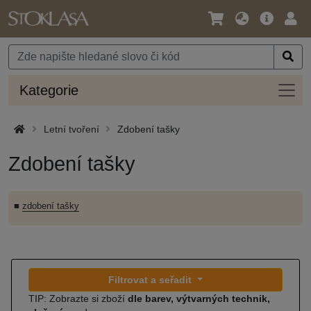
Jazyk
Hlavní
Přihl
/
nabídka
Měna
Kateg
Kategorie
Letní tvoření
Zdobení tašky
Zdobení tašky
■
zdobení tašky
Filtrovat a seřadit
TIP: Zobrazte si zboží
dle barev, výtvarných technik,