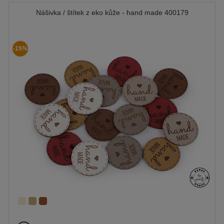
Nášivka / štítek z eko kůže - hand made 400179
-15%