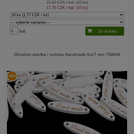
22,10 CZK
/ bal. (10 ks)
17,70 CZK
/ bal. (10 ks)
bal.
Do košíku
Dřevěná cedulka / ozdoba Handmade 6x27 mm 750044
-30%